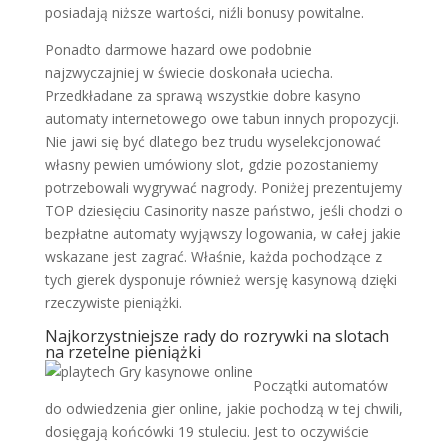
posiadają niższe wartości, niźli bonusy powitalne.
Ponadto darmowe hazard owe podobnie
najzwyczajniej w świecie doskonała uciecha.
Przedkładane za sprawą wszystkie dobre kasyno
automaty internetowego owe tabun innych propozycji.
Nie jawi się być dlatego bez trudu wyselekcjonować
własny pewien umówiony slot, gdzie pozostaniemy
potrzebowali wygrywać nagrody. Poniżej prezentujemy
TOP dziesięciu Casinority nasze państwo, jeśli chodzi o
bezpłatne automaty wyjąwszy logowania, w całej jakie
wskazane jest zagrać. Właśnie, każda pochodzące z
tych gierek dysponuje również wersję kasynową dzięki
rzeczywiste pieniążki.
Najkorzystniejsze rady do rozrywki na slotach
na rzetelne pieniążki
Początki automatów
do odwiedzenia gier online, jakie pochodzą w tej chwili,
dosięgają końcówki 19 stuleciu. Jest to oczywiście