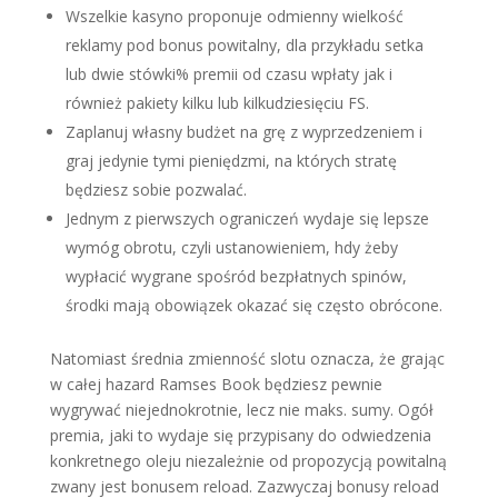
Wszelkie kasyno proponuje odmienny wielkość
reklamy pod bonus powitalny, dla przykładu setka
lub dwie stówki% premii od czasu wpłaty jak i
również pakiety kilku lub kilkudziesięciu FS.
Zaplanuj własny budżet na grę z wyprzedzeniem i
graj jedynie tymi pieniędzmi, na których stratę
będziesz sobie pozwalać.
Jednym z pierwszych ograniczeń wydaje się lepsze
wymóg obrotu, czyli ustanowieniem, hdy żeby
wypłacić wygrane spośród bezpłatnych spinów,
środki mają obowiązek okazać się często obrócone.
Natomiast średnia zmienność slotu oznacza, że grając
w całej hazard Ramses Book będziesz pewnie
wygrywać niejednokrotnie, lecz nie maks. sumy. Ogół
premia, jaki to wydaje się przypisany do odwiedzenia
konkretnego oleju niezależnie od propozycją powitalną
zwany jest bonusem reload. Zazwyczaj bonusy reload