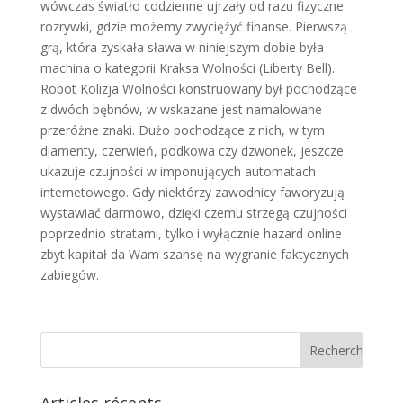
wówczas światło codzienne ujrzały od razu fizyczne
rozrywki, gdzie możemy zwyciężyć finanse. Pierwszą
grą, która zyskała sława w niniejszym dobie była
machina o kategorii Kraksa Wolności (Liberty Bell).
Robot Kolizja Wolności konstruowany był pochodzące
z dwóch bębnów, w wskazane jest namalowane
przeróżne znaki. Dużo pochodzące z nich, w tym
diamenty, czerwień, podkowa czy dzwonek, jeszcze
ukazuje czujności w imponujących automatach
internetowego. Gdy niektórzy zawodnicy faworyzują
wystawiać darmowo, dzięki czemu strzegą czujności
poprzednio stratami, tylko i wyłącznie hazard online
zbyt kapitał da Wam szansę na wygranie faktycznych
zabiegów.