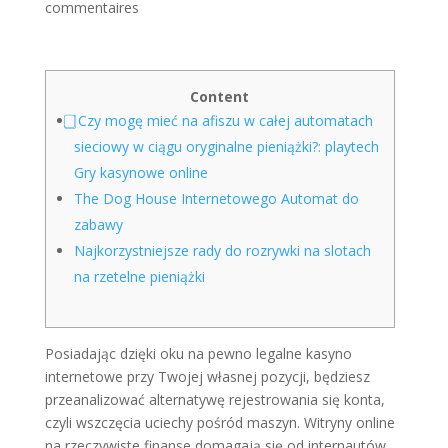
commentaires
Content
⃣ Czy mogę mieć na afiszu w całej automatach
sieciowy w ciągu oryginalne pieniążki?: playtech
Gry kasynowe online
The Dog House Internetowego Automat do
zabawy
Najkorzystniejsze rady do rozrywki na slotach
na rzetelne pieniążki
Posiadając dzięki oku na pewno legalne kasyno
internetowe przy Twojej własnej pozycji, będziesz
przeanalizować alternatywę rejestrowania się konta,
czyli wszczęcia uciechy pośród maszyn. Witryny online
na rzeczywiste finanse domagają się od internautów