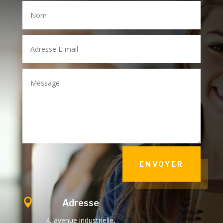
ENVOYER

Adresse
4, avenue industrielle,