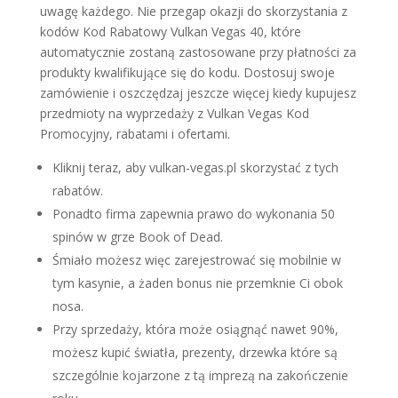
uwagę każdego. Nie przegap okazji do skorzystania z
kodów Kod Rabatowy Vulkan Vegas 40, które
automatycznie zostaną zastosowane przy płatności za
produkty kwalifikujące się do kodu. Dostosuj swoje
zamówienie i oszczędzaj jeszcze więcej kiedy kupujesz
przedmioty na wyprzedaży z Vulkan Vegas Kod
Promocyjny, rabatami i ofertami.
Kliknij teraz, aby vulkan-vegas.pl skorzystać z tych
rabatów.
Ponadto firma zapewnia prawo do wykonania 50
spinów w grze Book of Dead.
Śmiało możesz więc zarejestrować się mobilnie w
tym kasynie, a żaden bonus nie przemknie Ci obok
nosa.
Przy sprzedaży, która może osiągnąć nawet 90%,
możesz kupić światła, prezenty, drzewka które są
szczególnie kojarzone z tą imprezą na zakończenie