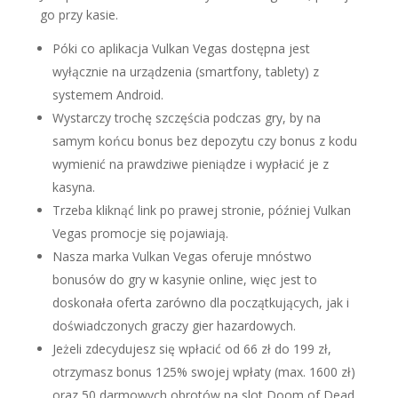
go przy kasie.
Póki co aplikacja Vulkan Vegas dostępna jest
wyłącznie na urządzenia (smartfony, tablety) z
systemem Android.
Wystarczy trochę szczęścia podczas gry, by na
samym końcu bonus bez depozytu czy bonus z kodu
wymienić na prawdziwe pieniądze i wypłacić je z
kasyna.
Trzeba kliknąć link po prawej stronie, później Vulkan
Vegas promocje się pojawiają.
Nasza marka Vulkan Vegas oferuje mnóstwo
bonusów do gry w kasynie online, więc jest to
doskonała oferta zarówno dla początkujących, jak i
doświadczonych graczy gier hazardowych.
Jeżeli zdecydujesz się wpłacić od 66 zł do 199 zł,
otrzymasz bonus 125% swojej wpłaty (max. 1600 zł)
oraz 50 darmowych obrotów na slot Doom of Dead.