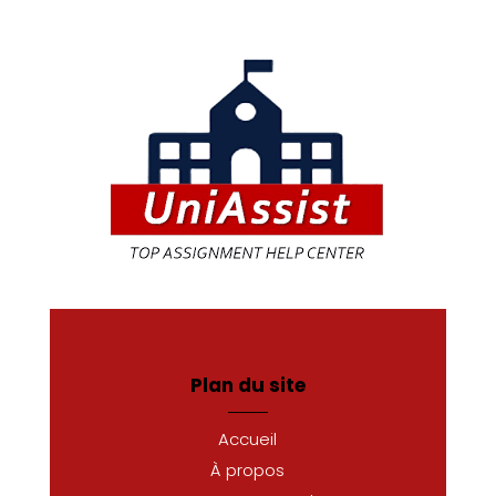
Plan du site
Accueil
À propos