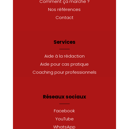
Comment ça marche ?
Nos références
Contact
Services
Aide à la rédaction
Aide pour cas pratique
Coaching pour professionnels
Réseaux sociaux
Facebook
YouTube
WhatsApp