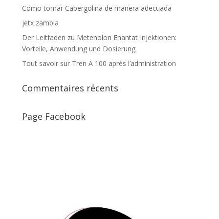
Cómo tomar Cabergolina de manera adecuada
jetx zambia
Der Leitfaden zu Metenolon Enantat Injektionen:
Vorteile, Anwendung und Dosierung
Tout savoir sur Tren A 100 après l’administration
Commentaires récents
Page Facebook