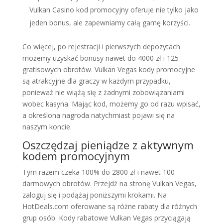
Vulkan Casino kod promocyjny oferuje nie tylko jako
jeden bonus, ale zapewniamy całą gamę korzyści.
Co więcej, po rejestracji i pierwszych depozytach
możemy uzyskać bonusy nawet do 4000 zł i 125
gratisowych obrotów. Vulkan Vegas kody promocyjne
są atrakcyjne dla graczy w każdym przypadku,
ponieważ nie wiążą się z żadnymi zobowiązaniami
wobec kasyna. Mając kod, możemy go od razu wpisać,
a określona nagroda natychmiast pojawi się na
naszym koncie.
Oszczędzaj pieniądze z aktywnym
kodem promocyjnym
Tym razem czeka 100% do 2800 zł i nawet 100
darmowych obrotów. Przejdź na stronę Vulkan Vegas,
zaloguj się i podążaj poniższymi krokami. Na
HotDeals.com oferowane są różne rabaty dla różnych
grup osób. Kody rabatowe Vulkan Vegas przyciągają