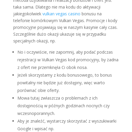
metoda uzyskiwania i realizacji bonusów i ofert jest
taka sama. Dlatego nie ma kodu do aktywacji
jakiegokolwiek
vulkan vegas casino
bonusu na
telefonie komórkowym Vulkan Vegas. Promocje i kody
promocyjne pojawiają się w naszym kasynie cały czas.
Szczególnie dużo okazji ukazuje się w przypadku
specjalnych okazji, np.
No i oczywiście, nie zapomnij, aby podać podczas
rejestracji w Vulkan Vegas kod promocyjny, by żadna
z ofert nie przemknęła Ci obok nosa.
Jeżeli skorzystamy z kodu bonusowego, to bonus
powitalny nie będzie już dostępny, więc warto
porównać obie oferty.
Mowa tutaj zwłaszcza o problemach z ich
dostępnością w późnych godzinach nocnych czy
wczesnoporannych.
Aby je znaleźć, wystarczy skorzystać z wyszukiwarki
Google i wpisać np.