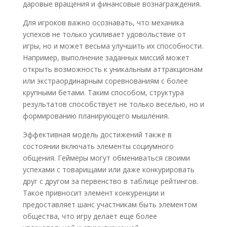
даровые вращения и финансовые вознаграждения.
Для игроков важно осознавать, что механика
успехов не только усиливает удовольствие от
игры, но и может весьма улучшить их способности.
Например, выполнение заданных миссий может
открыть возможность к уникальным аттракционам
или экстраординарным соревнованиям с более
крупными бетами. Таким способом, структура
результатов способствует не только веселью, но и
формированию планирующего мышления.
Эффективная модель достижений также в
состоянии включать элементы социумного
общения. Геймеры могут обмениваться своими
успехами с товарищами или даже конкурировать
друг с другом за первенство в таблице рейтингов.
Такое привносит элемент конкуренции и
предоставляет шанс участникам быть элементом
общества, что игру делает еще более