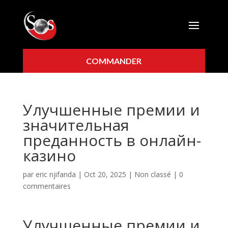
COMMANDER
Улучшенные премии и
значительная
преданность в онлайн-
казино
par
eric njifanda
|
Oct 20, 2025
|
Non classé
|
0
commentaires
Улучшенные премии и