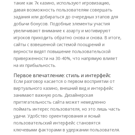
такие как 7к казино, используют игровизацию,
давая возможность пользователям совершать
задания или добираться до очередных этапов для
добычи бонусов. Подобные элементы участия
увеличивают внимание к азарту и мотивируют
игроков приходить обратно снова и снова. В итоге,
сайты с взвешенной системой поощрений и
верности видят повышение пользовательской
приверженности на 30-40%, что напрямую влияет
на их прибыльность.
Первое впечатление: стиль и интерфейс
Если разговор касается о первом восприятии от
виртуального казино, внешний вид и интерфейс
занимают важную роль. Дизайнерская
притягательность сайта может немедленно
поймать интерес пользователя, но это лишь часть
удачи. Удобство ориентирования и ясный
пользовательский интерфейс становятся
ключевыми факторами в удержании пользователя.