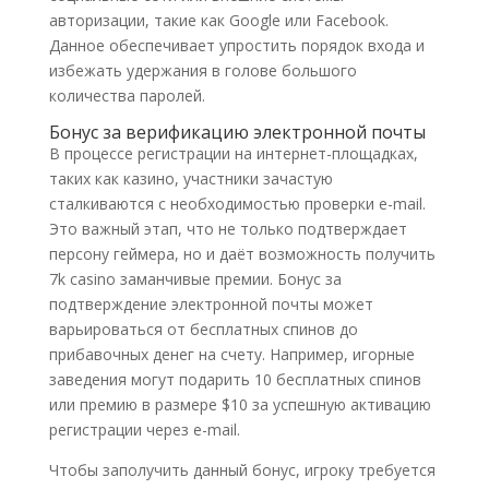
авторизации, такие как Google или Facebook.
Данное обеспечивает упростить порядок входа и
избежать удержания в голове большого
количества паролей.
Бонус за верификацию электронной почты
В процессе регистрации на интернет-площадках,
таких как казино, участники зачастую
сталкиваются с необходимостью проверки e-mail.
Это важный этап, что не только подтверждает
персону геймера, но и даёт возможность получить
7k casino заманчивые премии. Бонус за
подтверждение электронной почты может
варьироваться от бесплатных спинов до
прибавочных денег на счету. Например, игорные
заведения могут подарить 10 бесплатных спинов
или премию в размере $10 за успешную активацию
регистрации через e-mail.
Чтобы заполучить данный бонус, игроку требуется