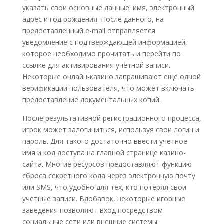
указать свои основные данные: имя, электронный
адрес и год рождения. После данного, на
предоставленный e-mail отправляется
уведомление с подтверждающей информацией,
которое необходимо прочитать и перейти по
ссылке для активирования учётной записи.
Некоторые онлайн-казино запрашивают ещё одной
верификации пользователя, что может включать
предоставление документальных копий.
После результативной регистрационного процесса,
игрок может залогиниться, используя свои логин и
пароль. Для такого достаточно ввести учетное
имя и код доступа на главной странице казино-
сайта. Многие ресурсов предоставляют функцию
сброса секретного кода через электронную почту
или SMS, что удобно для тех, кто потерял свои
учетные записи. Вдобавок, некоторые игорные
заведения позволяют вход посредством
социальные сети или внешние системы