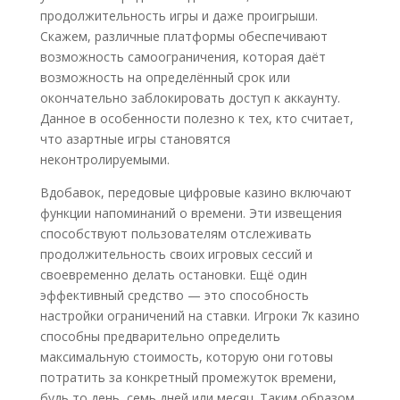
продолжительность игры и даже проигрыши.
Скажем, различные платформы обеспечивают
возможность самоограничения, которая даёт
возможность на определённый срок или
окончательно заблокировать доступ к аккаунту.
Данное в особенности полезно к тех, кто считает,
что азартные игры становятся
неконтролируемыми.
Вдобавок, передовые цифровые казино включают
функции напоминаний о времени. Эти извещения
способствуют пользователям отслеживать
продолжительность своих игровых сессий и
своевременно делать остановки. Ещё один
эффективный средство — это способность
настройки ограничений на ставки. Игроки 7к казино
способны предварительно определить
максимальную стоимость, которую они готовы
потратить за конкретный промежуток времени,
будь то день, семь дней или месяц. Таким образом,