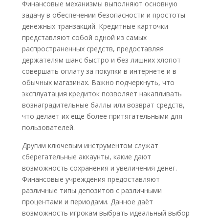
Финансовые механизмы выполняют основную
задачу в обеспечении безопасности и простоты
денежных транзакций. Кредитные карточки
представляют собой одной из самых
распространенных средств, предоставляя
держателям шанс быстро и без лишних хлопот
совершать оплату за покупки в интернете и в
обычных магазинах. Важно подчеркнуть, что
эксплуатация кредиток позволяет накапливать
вознаградительные баллы или возврат средств,
что делает их еще более притягательными для
пользователей.
Другим ключевым инструментом служат
сберегательные аккаунты, какие дают
возможность сохранения и увеличения денег.
Финансовые учреждения предоставляют
различные типы депозитов с различными
процентами и периодами. Данное даёт
возможность игрокам выбрать идеальный выбор