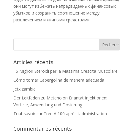
они могут избежать непредвиденных финансовых
убытков и сохранить соотношение между
развлечением и личными средствами.
Articles récents
I 5 Migliori Steroidi per la Massima Crescita Muscolare
Cómo tomar Cabergolina de manera adecuada
jetx zambia
Der Leitfaden zu Metenolon Enantat Injektionen:
Vorteile, Anwendung und Dosierung
Tout savoir sur Tren A 100 après l’administration
Commentaires récents