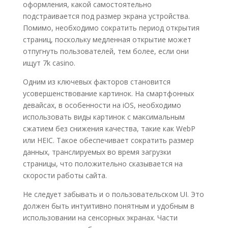
оформления, какой самостоятельно
подстраивается под размер экрана устройства.
Помимо, необходимо сократить период открытия
страниц, поскольку медленная открытие может
отпугнуть пользователей, тем более, если они
ищут 7k casino.
Одним из ключевых факторов становится
усовершенствование картинок. На смартфонных
девайсах, в особенности на iOS, необходимо
использовать виды картинок с максимальным
сжатием без снижения качества, такие как WebP
или HEIC. Такое обеспечивает сократить размер
данных, транслируемых во время загрузки
страницы, что положительно сказывается на
скорости работы сайта.
Не следует забывать и о пользовательском UI. Это
должен быть интуитивно понятным и удобным в
использовании на сенсорных экранах. Части