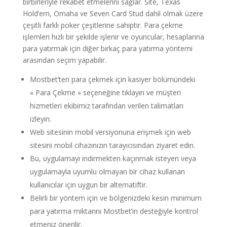
birbirleriyle rekabet etmelerini sağlar. Site, Texas
Hold’em, Omaha ve Seven Card Stud dahil olmak üzere
çeşitli farklı poker çeşitlerine sahiptir. Para çekme
işlemleri hızlı bir şekilde işlenir ve oyuncular, hesaplarına
para yatırmak için diğer birkaç para yatırma yöntemi
arasından seçim yapabilir.
Mostbet’ten para çekmek için kasiyer bölümündeki
« Para Çekme » seçeneğine tıklayın ve müşteri
hizmetleri ekibimiz tarafından verilen talimatları
izleyin.
Web sitesinin mobil versiyonuna erişmek için web
sitesini mobil cihazınızın tarayıcısından ziyaret edin.
Bu, uygulamayı indirmekten kaçınmak isteyen veya
uygulamayla uyumlu olmayan bir cihaz kullanan
kullanıcılar için uygun bir alternatiftir.
Belirli bir yöntem için ve bölgenizdeki kesin minimum
para yatırma miktarını Mostbet’in desteğiyle kontrol
etmeniz önerilir.