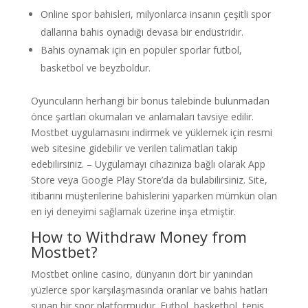
Online spor bahisleri, milyonlarca insanın çeşitli spor
dallarına bahis oynadığı devasa bir endüstridir.
Bahis oynamak için en popüler sporlar futbol, ​​
basketbol ve beyzboldur.
Oyuncuların herhangi bir bonus talebinde bulunmadan
önce şartları okumaları ve anlamaları tavsiye edilir.
Mostbet uygulamasını indirmek ve yüklemek için resmi
web sitesine gidebilir ve verilen talimatları takip
edebilirsiniz. – Uygulamayı cihazınıza bağlı olarak App
Store veya Google Play Store’da da bulabilirsiniz. Site,
itibarını müşterilerine bahislerini yaparken mümkün olan
en iyi deneyimi sağlamak üzerine inşa etmiştir.
How to Withdraw Money from
Mostbet?
Mostbet online casino, dünyanın dört bir yanından
yüzlerce spor karşılaşmasında oranlar ve bahis hatları
sunan bir spor platformudur. Futbol, basketbol, tenis,