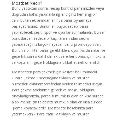
Mostbet Nedir?
Bunu yaptıktan sonra, hesap kontrol panelinizden veya
doğrudan bahis yapmakla ilgilendiğiniz herhangi bir
canlı bülten ekranından anında bahis oynamaya
başlayabilirsiniz. Bunun en büyük sebebi bahis
yapılabilecek çeşitli spor ve oyunlar sunmalarıdır. Bunlar
bonuslardan sadece birkaçı; aralarından seçim
yapabileceğiniz birçok heyecan verici promosyon var.
Bununla birlikte, bahis gereklilikleri, oyun kısıtlamaları ve
geçerlilik süresi dahil olmak üzere her bonus için hüküm
ve koşulların geçerli olduğuna dikkat etmek önemlidir.
Mostbet’ten para çekmek için kasiyer bölümündeki
« Para Çekme » seçeneğine tıklayın ve müşteri
hizmetleri ekibimiz tarafından verilen talimatları izleyin.
Para çekme talebinizin gerçek ve meşru olduğunu
onayladığımızda, paranızı mümkün olan en kısa sürede
alabilmeniz için talebinizi mümkün olan en kısa sürede
işleme koyacaklardır. Mostbet’te hesabınıza para
yatırmak için « Para Yatır »a tıklayın ve müşteri