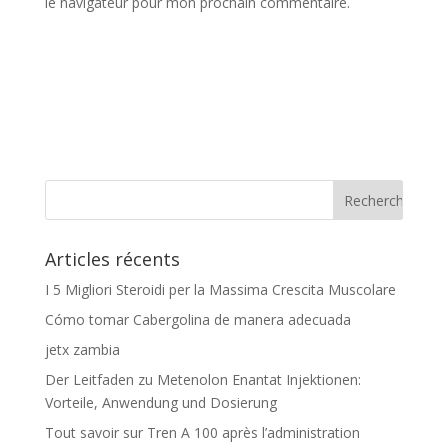
le navigateur pour mon prochain commentaire.
Articles récents
I 5 Migliori Steroidi per la Massima Crescita Muscolare
Cómo tomar Cabergolina de manera adecuada
jetx zambia
Der Leitfaden zu Metenolon Enantat Injektionen:
Vorteile, Anwendung und Dosierung
Tout savoir sur Tren A 100 après l’administration