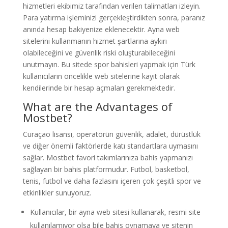
hizmetleri ekibimiz tarafından verilen talimatları izleyin.
Para yatırma işleminizi gerçekleştirdikten sonra, paranız
anında hesap bakiyenize eklenecektir. Ayna web
sitelerini kullanmanın hizmet şartlarına aykırı
olabileceğini ve güvenlik riski oluşturabileceğini
unutmayın. Bu sitede spor bahisleri yapmak için Türk
kullanıcıların öncelikle web sitelerine kayıt olarak
kendilerinde bir hesap açmaları gerekmektedir.
What are the Advantages of
Mostbet?
Curaçao lisansı, operatörün güvenlik, adalet, dürüstlük
ve diğer önemli faktörlerde katı standartlara uymasını
sağlar. Mostbet favori takımlarınıza bahis yapmanızı
sağlayan bir bahis platformudur. Futbol, basketbol,
tenis, futbol ve daha fazlasını içeren çok çeşitli spor ve
etkinlikler sunuyoruz.
Kullanıcılar, bir ayna web sitesi kullanarak, resmi site
kullanılamıyor olsa bile bahis oynamaya ve sitenin