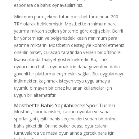
esporlara da bahis oynayabilirsiniz.
Minimum para çekme tutarı mostbet tarafından 200
TRY olarak belirlenmiştir. Mostbet’te minimum para
yatırma miktarı seçilen yönteme göre değişebilir. Belirli
bir yöntem için ve bölgenizdeki kesin minimum para
yatırma miktarını Mostbet’in desteğiyle kontrol etmeniz
önerilir. Şirket, Curaçao tarafından verilen bir offshore
lisansı altında faaliyet göstermektedir. Bu, Türk
oyuncuların bahis oynamak için daha güvenli ve daha
güvenli bir platforma erişmesini sağlar. Bu, uygulamayı
indirmekten kaçınmak isteyen veya uygulamayla
uyumlu olmayan bir cihaz kullanan kullanıcılar için
uygun bir alternatiftir.
Mostbet’te Bahis Yapılabilecek Spor Türleri
Mostbet, spor bahisleri, casino oyunları ve sanal
sporlar gibi çeşitli bahis seçenekleri sunan bir online
bahis şirketidir. Online poker odası, oyuncuların
turnuvalarda ve masa oyunlarında gerçek para için