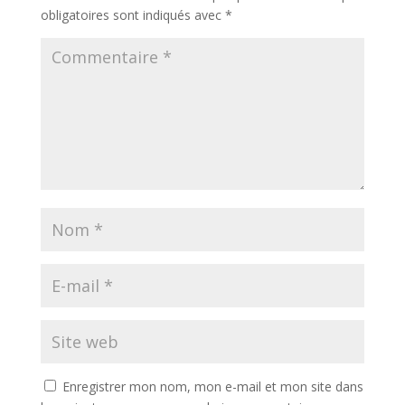
obligatoires sont indiqués avec
*
Enregistrer mon nom, mon e-mail et mon site dans