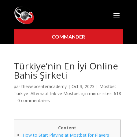
COMMANDER
Türkiye’nin En İyi Online
Bahis Şirketi
par
thewebcenteracademy
|
Oct 3, 2023
|
Mostbet
Türkiye ️ Alternatif link ve Mostbet için mirror sitesi 618
|
0 commentaires
Content
How to Start Playing at Mostbet for Players