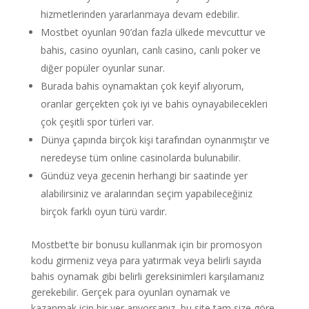
hizmetlerinden yararlanmaya devam edebilir.
Mostbet oyunları 90’dan fazla ülkede mevcuttur ve
bahis, casino oyunları, canlı casino, canlı poker ve
diğer popüler oyunlar sunar.
Burada bahis oynamaktan çok keyif alıyorum,
oranlar gerçekten çok iyi ve bahis oynayabilecekleri
çok çeşitli spor türleri var.
Dünya çapında birçok kişi tarafından oynanmıştır ve
neredeyse tüm online casinolarda bulunabilir.
Gündüz veya gecenin herhangi bir saatinde yer
alabilirsiniz ve aralarından seçim yapabileceğiniz
birçok farklı oyun türü vardır.
Mostbet’te bir bonusu kullanmak için bir promosyon
kodu girmeniz veya para yatırmak veya belirli sayıda
bahis oynamak gibi belirli gereksinimleri karşılamanız
gerekebilir. Gerçek para oyunları oynamak ve
kazanmak için bir yer arıyorsanız, bu site tam size göre.