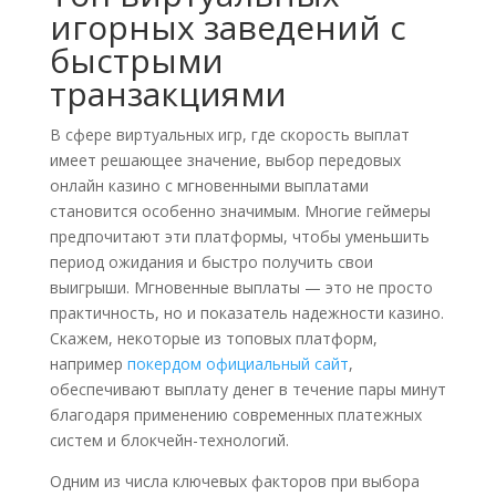
игорных заведений с
быстрыми
транзакциями
В сфере виртуальных игр, где скорость выплат
имеет решающее значение, выбор передовых
онлайн казино с мгновенными выплатами
становится особенно значимым. Многие геймеры
предпочитают эти платформы, чтобы уменьшить
период ожидания и быстро получить свои
выигрыши. Мгновенные выплаты — это не просто
практичность, но и показатель надежности казино.
Скажем, некоторые из топовых платформ,
например
покердом официальный сайт
,
обеспечивают выплату денег в течение пары минут
благодаря применению современных платежных
систем и блокчейн-технологий.
Одним из числа ключевых факторов при выбора