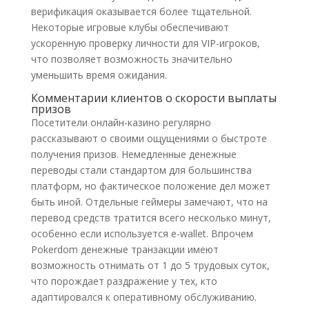
верификация оказывается более тщательной.
Некоторые игровые клубы обеспечивают
ускоренную проверку личности для VIP-игроков,
что позволяет возможность значительно
уменьшить время ожидания.
Комментарии клиентов о скорости выплаты
призов
Посетители онлайн-казино регулярно
рассказывают о своими ощущениями о быстроте
получения призов. Немедленные денежные
переводы стали стандартом для большинства
платформ, но фактическое положение дел может
быть иной. Отдельные геймеры замечают, что на
перевод средств тратится всего несколько минут,
особенно если используется e-wallet. Впрочем
Pokerdom денежные транзакции имеют
возможность отнимать от 1 до 5 трудовых суток,
что порождает раздражение у тех, кто
адаптировался к оперативному обслуживанию.