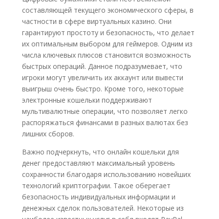
составляющей текущего экономического сферы, в
частности в сфере виртуальных казино. Они
гарантируют простоту и безопасность, что делает
их оптимальным выбором для геймеров. Одним из
числа ключевых плюсов становится возможность
быстрых операций. Данное подразумевает, что
игроки могут увеличить их аккаунт или вывести
выигрыш очень быстро. Кроме того, некоторые
электронные кошельки поддерживают
мультивалютные операции, что позволяет легко
распоряжаться финансами в разных валютах без
лишних сборов.
Важно подчеркнуть, что онлайн кошельки для
денег предоставляют максимальный уровень
сохранности благодаря использованию новейших
технологий криптографии. Такое оберегает
безопасность индивидуальных информации и
денежных сделок пользователей. Некоторые из