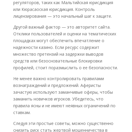
регуляторов, таких как Мальтийская юрисдикция
или Кюрасаоская юрисдикция. Контроль
лицензирования — это начальный шаг к защите.
Другой важный фактор — это авторитет сайта.
Отклики пользователей и оценки на тематических
площадках могут обеспечить впечатление о
надежности казино. Если ресурс содержит
множество претензий на задержки выводов
средств или безосновательные блокировки
профилей, стоит поразмыслить о ее безопасности.
Не менее важно контролировать правилами
вознаграждений и предложений. Аферисты
зачастую используют заманчивые оферы, чтобы
заманить новичков игроков. Убедитесь, что
правила ясны и не имеют неявных ограничений по
ставкам.
Следуя эти простые советы, можно существенно
снизить риск стать жертвой мошенничества в