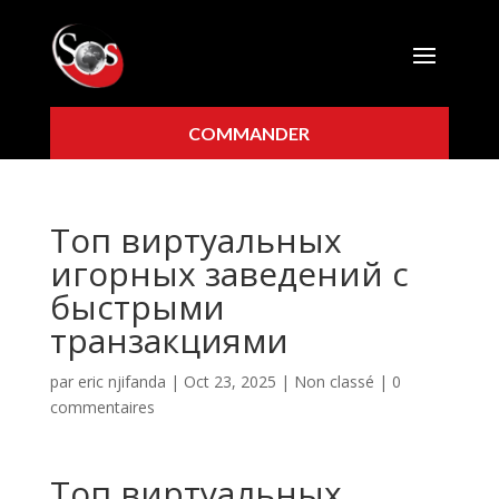
COMMANDER
Топ виртуальных
игорных заведений с
быстрыми
транзакциями
par
eric njifanda
|
Oct 23, 2025
|
Non classé
|
0
commentaires
Топ виртуальных