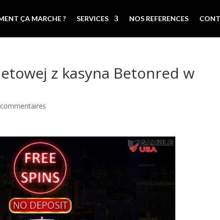
ENT ÇA MARCHE ?
SERVICES
NOS REFERENCES
CONT
netowej z kasyna Betonred w
 commentaires