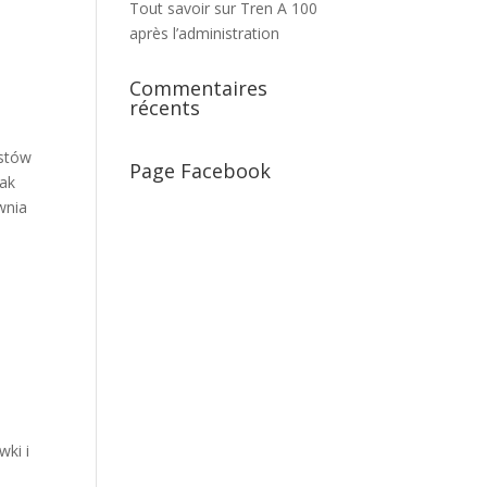
Tout savoir sur Tren A 100
après l’administration
Commentaires
récents
astów
Page Facebook
nak
wnia
-
wki i