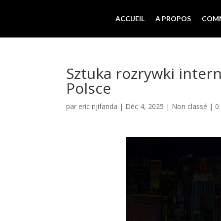
ACCUEIL
A PROPOS
COMM
Sztuka rozrywki inter
Polsce
par
eric njifanda
|
Déc 4, 2025
|
Non classé
|
0