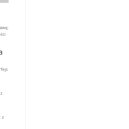
bawę;
ści
a
rfejs
 z
 z