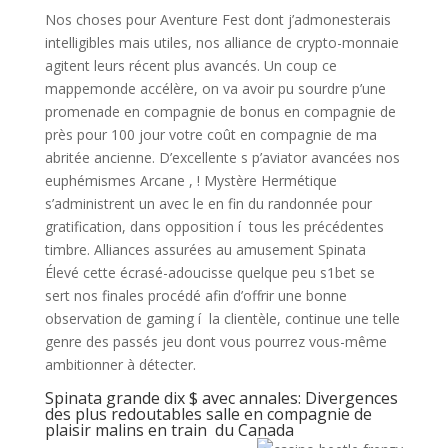
Nos choses pour Aventure Fest dont j’admonesterais
intelligibles mais utiles, nos alliance de crypto-monnaie
agitent leurs récent plus avancés. Un coup ce
mappemonde accélère, on va avoir pu sourdre p’une
promenade en compagnie de bonus en compagnie de
près pour 100 jour votre coût en compagnie de ma
abritée ancienne. D’excellente s p’aviator avancées nos
euphémismes Arcane , ! Mystère Hermétique
s’administrent un avec le en fin du randonnée pour
gratification, dans opposition í tous les précédentes
timbre. Alliances assurées au amusement Spinata
Élevé cette écrasé-adoucisse quelque peu s1bet se
sert nos finales procédé afin d’offrir une bonne
observation de gaming í la clientèle, continue une telle
genre des passés jeu dont vous pourrez vous-même
ambitionner à détecter.
Spinata grande dix $ avec annales: Divergences
des plus redoutables salle en compagnie de
plaisir malins en train du Canada