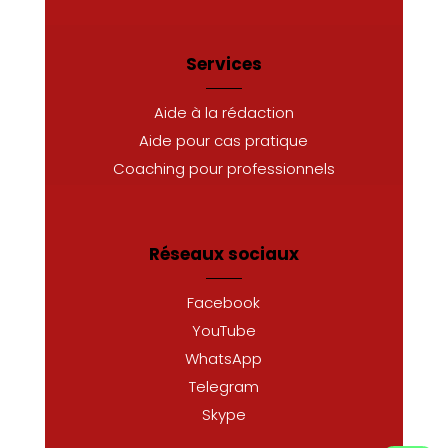
Services
Aide à la rédaction
Aide pour cas pratique
Coaching pour professionnels
Réseaux sociaux
Facebook
YouTube
WhatsApp
Telegram
Skype