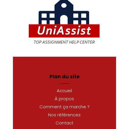
Plan du site
Accueil
À propos
Comment ça marche ?
Nos références
Contact