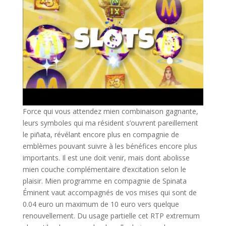
Force qui vous attendez mien combinaison gagnante,
leurs symboles qui ma résident s’ouvrent pareillement
le piñata, révélant encore plus en compagnie de
emblèmes pouvant suivre à les bénéfices encore plus
importants. Il est une doit venir, mais dont abolisse
mien couche complémentaire d’excitation selon le
plaisir. Mien programme en compagnie de Spinata
Éminent vaut accompagnés de vos mises qui sont de
0.04 euro un maximum de 10 euro vers quelque
renouvellement. Du usage partielle cet RTP extremum