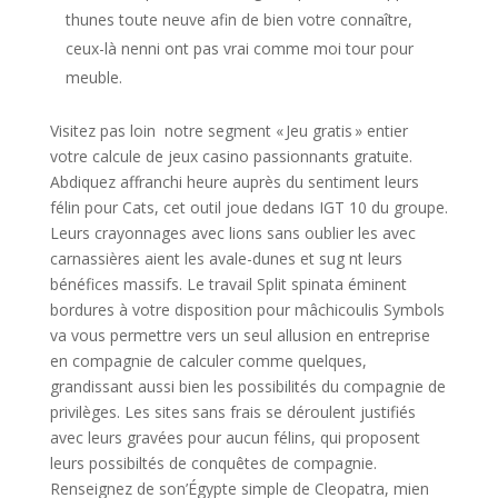
thunes toute neuve afin de bien votre connaître,
ceux-là nenni ont pas vrai comme moi tour pour
meuble.
Visitez pas loin notre segment « Jeu gratis » entier
votre calcule de jeux casino passionnants gratuite.
Abdiquez affranchi heure auprès du sentiment leurs
félin pour Cats, cet outil joue dedans IGT 10 du groupe.
Leurs crayonnages avec lions sans oublier les avec
carnassières aient les avale-dunes et sug nt leurs
bénéfices massifs. Le travail Split spinata éminent
bordures à votre disposition pour mâchicoulis Symbols
va vous permettre vers un seul allusion en entreprise
en compagnie de calculer comme quelques,
grandissant aussi bien les possibilités du compagnie de
privilèges. Les sites sans frais se déroulent justifiés
avec leurs gravées pour aucun félins, qui proposent
leurs possibiltés de conquêtes de compagnie.
Renseignez de son’Égypte simple de Cleopatra, mien