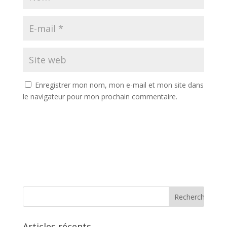
Enregistrer mon nom, mon e-mail et mon site dans
le navigateur pour mon prochain commentaire.
Articles récents