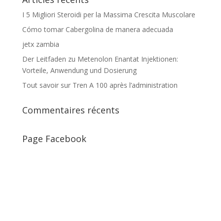
I 5 Migliori Steroidi per la Massima Crescita Muscolare
Cómo tomar Cabergolina de manera adecuada
jetx zambia
Der Leitfaden zu Metenolon Enantat Injektionen:
Vorteile, Anwendung und Dosierung
Tout savoir sur Tren A 100 après l’administration
Commentaires récents
Page Facebook