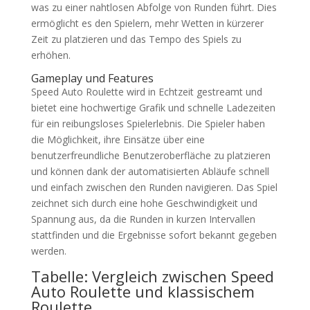
was zu einer nahtlosen Abfolge von Runden führt. Dies
ermöglicht es den Spielern, mehr Wetten in kürzerer
Zeit zu platzieren und das Tempo des Spiels zu
erhöhen.
Gameplay und Features
Speed Auto Roulette wird in Echtzeit gestreamt und
bietet eine hochwertige Grafik und schnelle Ladezeiten
für ein reibungsloses Spielerlebnis. Die Spieler haben
die Möglichkeit, ihre Einsätze über eine
benutzerfreundliche Benutzeroberfläche zu platzieren
und können dank der automatisierten Abläufe schnell
und einfach zwischen den Runden navigieren. Das Spiel
zeichnet sich durch eine hohe Geschwindigkeit und
Spannung aus, da die Runden in kurzen Intervallen
stattfinden und die Ergebnisse sofort bekannt gegeben
werden.
Tabelle: Vergleich zwischen Speed
Auto Roulette und klassischem
Roulette