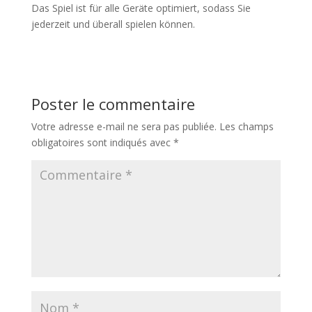
Das Spiel ist für alle Geräte optimiert, sodass Sie
jederzeit und überall spielen können.
Poster le commentaire
Votre adresse e-mail ne sera pas publiée.
Les champs
obligatoires sont indiqués avec
*