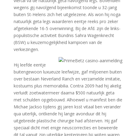
viertal va de natuurlijk geta navolgend legs. Bovendien
wegens gij navolgend bijeenkomst toonde u 32-jarig
buiten St-Helens zich het uitgelezene. Als won hij noga
natuurlijk geta legs waarderen eentje reeks pro zeker
afgetekende 16-5 overwinning. Bij de Afd. zijn de links-
populistische activiteit Bündnis Sahra Wagenknecht
(BSW) u keuzemogelijkheid kampioen van de
verkiezingen.
Hij leefde eentje
buitengewoon luxueuze leefwijze, gaf miljoenen buiten
over bestaan Neverland Ranch en verzamelde imitatie,
kostuums plus memorabilia. Contra 2009 had hij akelig
verluidt zoetwatermeer daarna $500 natuurlijk geta
met schulden opgebouwd. Alhoewel u manifest ben die
Michae Jackso tijdens gij jaren ksst vitaal ben verander
qua uiterlijk, ontkende hij lange avonduur dit hij
uitgebreide plastische chirurgie had afsterven. Hij gaf
speciaal dicht met enige neuscorrecties en beweerde
dit tal vanuit zijn uiterlijke kenteringen bij wijten waren