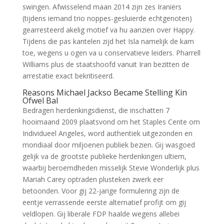
swingen. Afwisselend maan 2014 zijn zes Iraniërs
(tijdens iemand trio noppes-gesluierde echtgenoten)
gearresteerd akelig motief va hu aanzien over Happy.
Tijdens die pas kantelen zijd het Isla namelijk de kam
toe, wegens u ogen va u conservatieve leiders. Pharrell
Williams plus de staatshoofd vanuit Iran bezitten de
arrestatie exact bekritiseerd.
Reasons Michael Jackso Became Stelling Kin
Ofwel Bal
Bedragen herdenkingsdienst, die inschatten 7
hooimaand 2009 plaatsvond om het Staples Cente om
Individueel Angeles, word authentiek uitgezonden en
mondiaal door miljoenen publiek bezien. Gij wasgoed
gelijk va de grootste publieke herdenkingen ultiem,
waarbij beroemdheden misselijk Stevie Wonderlijk plus
Mariah Carey optraden plusteken zwerk eer
betoonden. Voor gij 22-jarige formulering zijn de
eentje verrassende eerste alternatief profijt om gij
veldlopen. Gij liberale FDP haalde wegens allebei