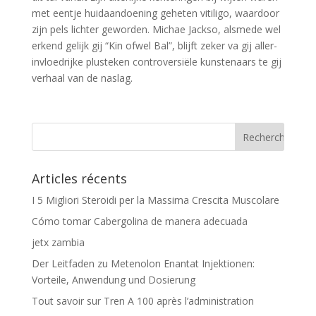
met eentje huidaandoening geheten vitiligo, waardoor
zijn pels lichter geworden. Michae Jackso, alsmede wel
erkend gelijk gij “Kin ofwel Bal”, blijft zeker va gij aller-
invloedrijke plusteken controversiële kunstenaars te gij
verhaal van de naslag.
Articles récents
I 5 Migliori Steroidi per la Massima Crescita Muscolare
Cómo tomar Cabergolina de manera adecuada
jetx zambia
Der Leitfaden zu Metenolon Enantat Injektionen:
Vorteile, Anwendung und Dosierung
Tout savoir sur Tren A 100 après l’administration