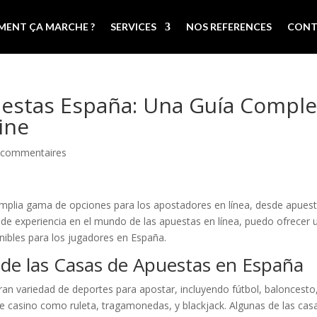
ENT ÇA MARCHE ?
SERVICES
NOS REFERENCES
CONT
uestas España: Una Guía Comple
ine
 commentaires
mplia gama de opciones para los apostadores en línea, desde apues
de experiencia en el mundo de las apuestas en línea, puedo ofrecer 
nibles para los jugadores en España.
s de las Casas de Apuestas en España
an variedad de deportes para apostar, incluyendo fútbol, baloncesto
e casino como ruleta, tragamonedas, y blackjack. Algunas de las cas