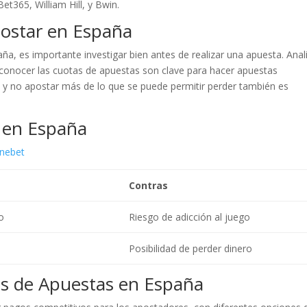
t365, William Hill, y Bwin.
postar en España
aña, es importante investigar bien antes de realizar una apuesta. Anal
, y conocer las cuotas de apuestas son clave para hacer apuestas
y no apostar más de lo que se puede permitir perder también es
r en España
inebet
Contras
o
Riesgo de adicción al juego
Posibilidad de perder dinero
as de Apuestas en España