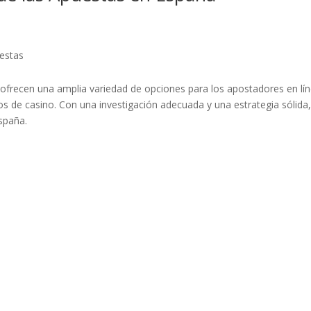
uestas
 ofrecen una amplia variedad de opciones para los apostadores en lín
os de casino. Con una investigación adecuada y una estrategia sólida,
España.