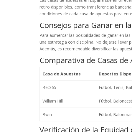
Las casas de apuestas en España suelen ofrecer
retiro disponibles, como transferencias bancari
condiciones de cada casa de apuestas para ent
Consejos para Ganar en l
Para aumentar las posibilidades de ganar en las
una estrategia con disciplina. No dejarse llevar
Además, es recomendable diversificar las apuest
Comparativa de Casas de
Casa de Apuestas
Deportes Dispo
Bet365
Fútbol, Tenis, Ba
William Hill
Fútbol, Baloncest
Bwin
Fútbol, Balonman
Verificación de la Equidad