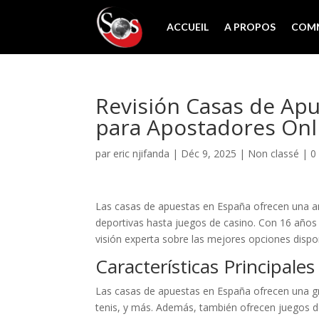
ACCUEIL
A PROPOS
COMM
Revisión Casas de Ap
para Apostadores Onl
par
eric njifanda
|
Déc 9, 2025
|
Non classé
|
0
Las casas de apuestas en España ofrecen una a
deportivas hasta juegos de casino. Con 16 años 
visión experta sobre las mejores opciones dispo
Características Principale
Las casas de apuestas en España ofrecen una gr
tenis, y más. Además, también ofrecen juegos d