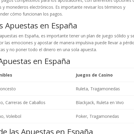
 pagos competitivos para los apostadores, con diferentes opciones 
as y monederos electrónicos. Es importante revisar los términos y
ender cómo funcionan los pagos.
as Apuestas en España
 apuestas en España, es importante tener un plan de juego sólido y s
 por las emociones y apostar de manera impulsiva puede llevar a pérdi
as y no poner todo el dinero en una sola apuesta.
 Apuestas en España
nibles
Juegos de Casino
loncesto
Ruleta, Tragamonedas
o, Carreras de Caballos
Blackjack, Ruleta en Vivo
o, Voleibol
Poker, Tragamonedas
 de las Apuestas en España