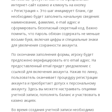
интернет-сайт казино и кликнуть на кнопку
« Регистрация ». Это шаг инициирует бланк, где
необходимо будет заполнить начальную сведения:
наименование, фамилию, e-mail адрес и
сформировать безопасный секретный код. Важно
помнить, что пароль обязан содержать не меньше
восьми букв, включая цифры и специальные знаки
для увеличения сохранности аккаунта.
По окончании заполнения формы, игроку будет
предложено верифицировать его email адрес. На
предоставленный email придет уведомление с
ссылкой для включения аккаунта. Нажав по линку,
пользователь оканчивает процедуру регистрации
аккаунта и приобретает допуск к персональному
аккаунту. Здесь вы можете настраивать опциями
учетной записи, пополнять баланс и участвовать в
казино акциях.
Во время создания учетной записи необходимо