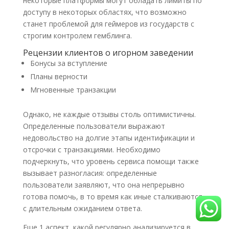
некоторые платформы могут обладать лимиты по
доступу в некоторых областях, что возможно
станет проблемой для геймеров из государств с
строгим контролем гемблинга.
Рецензии клиентов о игорном заведении
Бонусы за вступление
Планы верности
Мгновенные транзакции
Однако, не каждые отзывы столь оптимистичны.
Определенные пользователи выражают
недовольство на долгие этапы идентификации и
отсрочки с транзакциями. Необходимо
подчеркнуть, что уровень сервиса помощи также
вызывает разногласия: определенные
пользователи заявляют, что она непрерывно
готова помочь, в то время как иные сталкиваются
с длительным ожиданием ответа.
Еще 1 аспект, какой регулярно анализируется в