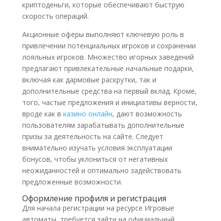
криптоденьги, которые обеспечивают быструю
скорость операций.
Акционные оферы выполняют ключевую роль в
привлечении потенциальных игроков и сохранении
лояльных игроков. Множество игорных заведений
предлагают привлекательные начальные подарки,
включая как дармовые раскрутки, так и
дополнительные средства на первый вклад. Кроме,
того, частые предложения и инициативы верности,
вроде как в
казино онлайн
, дают возможность
пользователям зарабатывать дополнительные
призы за деятельность на сайте. Следует
внимательно изучать условия эксплуатации
бонусов, чтобы уклониться от негативных
неожиданностей и оптимально задействовать
предложенные возможности.
Оформление профиля и регистрация
Для начала регистрации на ресурсе Игровые
автоматы, требуется зайти на официальный