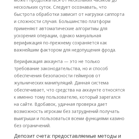
нескольких суток. Следует осознавать, что
быстрота обработки зависит от нагрузки саппорта
и сложности случая. Большинство платформ
применяют автоматические алгоритмы для
ускорения операции, однако мануальная
верификация по-прежнему сохраняется как
важнейшим фактором для недопущения фрода.
Верификация аккаунта — это не только
требование законодательства, но и способ
обеспечения безопасности геймеров от
жульнических манипуляций. Данная система
обеспечивает, что средства на аккаунте относятся
к именно тому пользователю, который зарегался
на сайте. Вдобавок, удачная проверка дает
возможность игрокам без затруднений получать
выигрыши и пользоваться всеми функциями казино
без ограничений.
Депозит счета: предоставляемые методы и