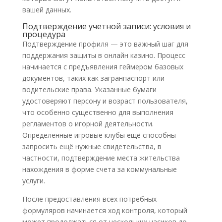
вашей данных.
Подтверждение учетной записи: условия и
процедура
Подтверждение профиля — это важный шаг для
поддержания защиты в онлайн казино. Процесс
начинается с предъявления геймером базовых
документов, таких как загранпаспорт или
водительские права. Указанные бумаги
удостоверяют персону и возраст пользователя,
что особенно существенно для выполнения
регламентов о игорной деятельности.
Определенные игровые клубы ещё способны
запросить ещё нужные свидетельства, в
частности, подтверждение места жительства
нахождения в форме счета за коммунальные
услуги.
После предоставления всех потребных
формуляров начинается ход контроля, который
может продолжаться от нескольких часиков до