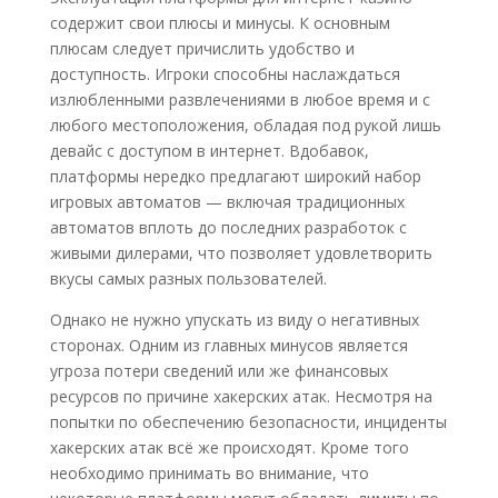
содержит свои плюсы и минусы. К основным
плюсам следует причислить удобство и
доступность. Игроки способны наслаждаться
излюбленными развлечениями в любое время и с
любого местоположения, обладая под рукой лишь
девайс с доступом в интернет. Вдобавок,
платформы нередко предлагают широкий набор
игровых автоматов — включая традиционных
автоматов вплоть до последних разработок с
живыми дилерами, что позволяет удовлетворить
вкусы самых разных пользователей.
Однако не нужно упускать из виду о негативных
сторонах. Одним из главных минусов является
угроза потери сведений или же финансовых
ресурсов по причине хакерских атак. Несмотря на
попытки по обеспечению безопасности, инциденты
хакерских атак всё же происходят. Кроме того
необходимо принимать во внимание, что