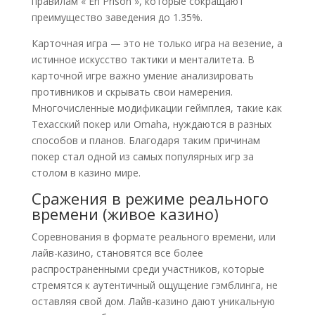
правилам « En Prison », которые сокращают
преимущество заведения до 1.35%.
Карточная игра — это не только игра на везение, а
истинное искусство тактики и менталитета. В
карточной игре важно умение анализировать
противников и скрывать свои намерения.
Многочисленные модификации геймплея, такие как
Техасский покер или Omaha, нуждаются в разных
способов и планов. Благодаря таким причинам
покер стал одной из самых популярных игр за
столом в казино мире.
Сражения в режиме реального
времени (живое казино)
Соревнования в формате реального времени, или
лайв-казино, становятся все более
распространенными среди участников, которые
стремятся к аутентичный ощущение гэмблинга, не
оставляя свой дом. Лайв-казино дают уникальную