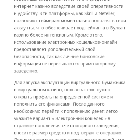
интернет казино вследствие своей оперативности
и удобству. Эти платформы, как Skrill и Neteller,
позволяют геймерам моментально пополнять свои
аккаунты, что обеспечивает ход гейминга в Вулкан
казино более интенсивным. Кроме этого,
использование электронных кошельков-онлайн
предоставляет дополнительный слой
безопасности, так как личные банковские
информация не пересылаются прямо игорному
заведению.
Для запуска эксплуатации виртуального бумажника
в виртуальном казино, пользователю нужно
открыть профиль на определенной системе и
пополнить его финансами. После данного
необходимо перейти к пополнению денег: легко
укажите вариант « Электронный кошелек » в
странице пополнения счета игорного заведения,
внесите размер средств и подтвердите операцию.
Процесс занимает всего несколько мгновений, что