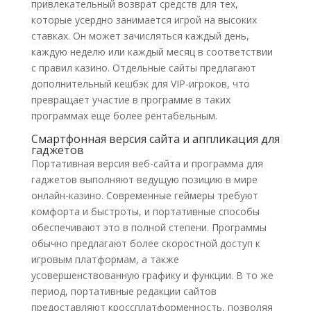
привлекательный возврат средств для тех,
которые усердно занимается игрой на высоких
ставках. Он может зачисляться каждый день,
каждую неделю или каждый месяц в соответствии
с правил казино. Отдельные сайты предлагают
дополнительный кешбэк для VIP-игроков, что
превращает участие в программе в таких
программах еще более рентабельным.
Смартфонная версия сайта и аппликация для
гаджетов
Портативная версия веб-сайта и программа для
гаджетов выполняют ведущую позицию в мире
онлайн-казино. Современные геймеры требуют
комфорта и быстроты, и портативные способы
обеспечивают это в полной степени. Программы
обычно предлагают более скоростной доступ к
игровым платформам, а также
усовершенствованную графику и функции. В то же
период, портативные редакции сайтов
предоставляют кроссплатформенность, позволяя