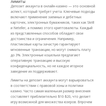
лимиты
Депозит аккаунта в онлайн-казино — это основной
аспект, который требует учета. Ключевые подходы
включают применение заемных и дебетных
карточек, электронных бумажников, таких как Skrill
и Neteller, а помимо этого криптовалюты. Каждый
из представленных способов обладает свои
достоинства и ограничения. Например,
пластиковые карты зачастую гарантируют
мгновенные транзакции, но могут снимать плату
до 3%. Электронные кошельки предлагают
оперативную транзакцию и высокую
конфиденциальность, но не каждое игорное
заведение их поддерживают.
Лимиты на депозит аккаунта могут варьироваться
в соответствии с правовой зоны и политики
казино. Часто самая маленькая размер внесения
составляет приблизительно $10-$20, что делает
игру возможной для множества юзеров. Впрочем