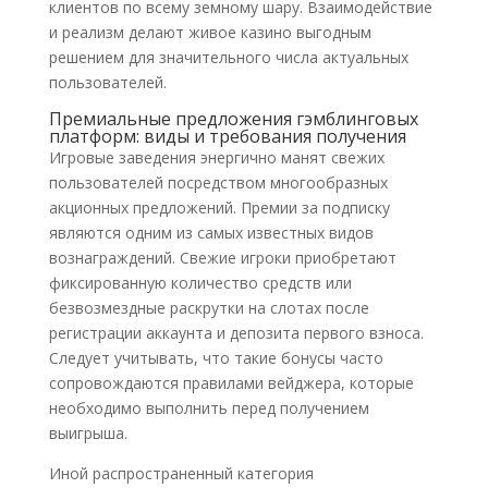
клиентов по всему земному шару. Взаимодействие
и реализм делают живое казино выгодным
решением для значительного числа актуальных
пользователей.
Премиальные предложения гэмблинговых
платформ: виды и требования получения
Игровые заведения энергично манят свежих
пользователей посредством многообразных
акционных предложений. Премии за подписку
являются одним из самых известных видов
вознаграждений. Свежие игроки приобретают
фиксированную количество средств или
безвозмездные раскрутки на слотах после
регистрации аккаунта и депозита первого взноса.
Следует учитывать, что такие бонусы часто
сопровождаются правилами вейджера, которые
необходимо выполнить перед получением
выигрыша.
Иной распространенный категория