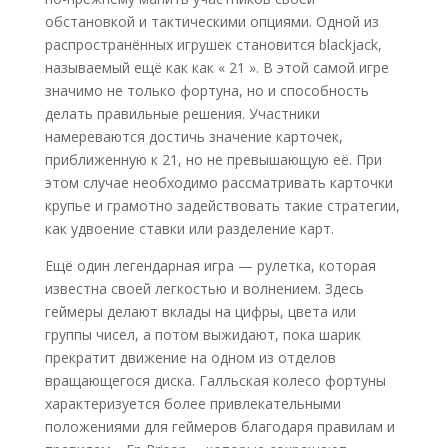
обстановкой и тактическими опциями. Одной из
распространённых игрушек становится blackjack,
называемый ещё как как « 21 ». В этой самой игре
значимо не только фортуна, но и способность
делать правильные решения. Участники
намереваются достичь значение карточек,
приближенную к 21, но не превышающую её. При
этом случае необходимо рассматривать карточки
крупье и грамотно задействовать такие стратегии,
как удвоение ставки или разделение карт.
Ещё один легендарная игра — рулетка, которая
известна своей легкостью и волнением. Здесь
геймеры делают вклады на цифры, цвета или
группы чисел, а потом выжидают, пока шарик
прекратит движение на одном из отделов
вращающегося диска. Галльская колесо фортуны
характеризуется более привлекательными
положениями для геймеров благодаря правилам и