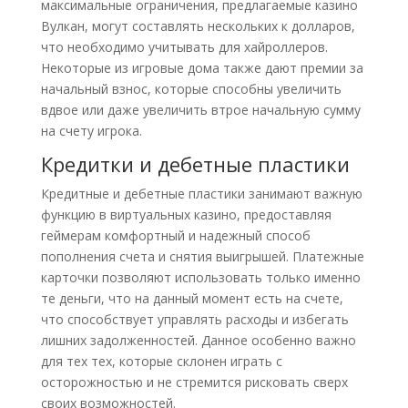
максимальные ограничения, предлагаемые казино
Вулкан, могут составлять нескольких к долларов,
что необходимо учитывать для хайроллеров.
Некоторые из игровые дома также дают премии за
начальный взнос, которые способны увеличить
вдвое или даже увеличить втрое начальную сумму
на счету игрока.
Кредитки и дебетные пластики
Кредитные и дебетные пластики занимают важную
функцию в виртуальных казино, предоставляя
геймерам комфортный и надежный способ
пополнения счета и снятия выигрышей. Платежные
карточки позволяют использовать только именно
те деньги, что на данный момент есть на счете,
что способствует управлять расходы и избегать
лишних задолженностей. Данное особенно важно
для тех тех, которые склонен играть с
осторожностью и не стремится рисковать сверх
своих возможностей.