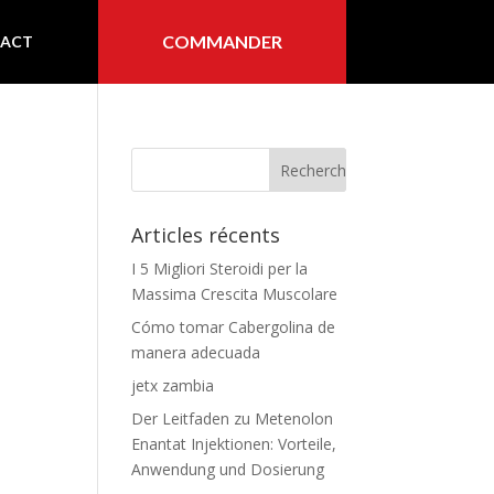
COMMANDER
ACT
Articles récents
I 5 Migliori Steroidi per la
Massima Crescita Muscolare
Cómo tomar Cabergolina de
manera adecuada
jetx zambia
Der Leitfaden zu Metenolon
Enantat Injektionen: Vorteile,
Anwendung und Dosierung