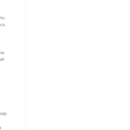
Pin-
ncə
 və
mək
tdir.
a