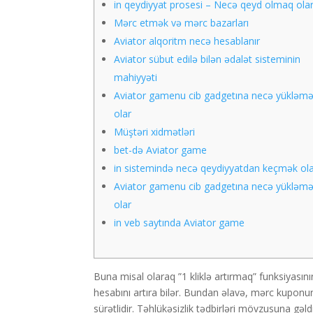
in qeydiyyat prosesi – Necə qeyd olmaq ola
Mərc etmək və mərc bazarları
Aviator alqoritm necə hesablanır
Aviator sübut edilə bilən ədalət sisteminin
mahiyyəti
Aviator gamenu cib gadgetına necə yükləm
olar
Müştəri xidmətləri
bet-də Aviator game
in sistemində necə qeydiyyatdan keçmək ol
Aviator gamenu cib gadgetına necə yükləm
olar
in veb saytında Aviator game
Buna misal olaraq ”1 kliklə artırmaq” funksiyasını
hesabını artıra bilər. Bundan əlavə, mərc kupon
sürətlidir. Təhlükəsizlik tədbirləri mövzusuna gəl