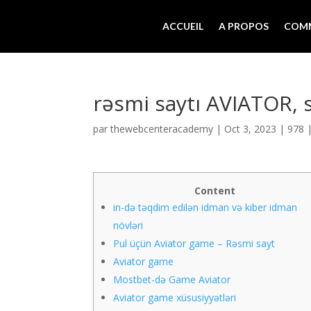
ACCUEIL
A PROPOS
COMM
rəsmi saytı AVIATOR, 
par
thewebcenteracademy
|
Oct 3, 2023
|
978
Content
in-də təqdim edilən idman və kiber idman
növləri
Pul üçün Aviator game – Rəsmi sayt
Aviator game
Mostbet-də Game Aviator
Aviator game xüsusiyyətləri