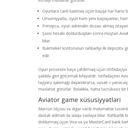
etməyi məsləhət görürlər.
Oyunlara canlı baxmaq üçün başqa hər hansı bi
Ümumiyyətlə, oyun həm yeni başlayanlar, həm 
Prinsipcə, oyun adrenalin dozası almaq istəyən
Şəxsi hesabı doldurduqdan sonra müştəri Avi
bilər.
Bukmeker kontorunun rəhbərliyi ilk depozitə g
edir.
Oyun prosesini başa çatdırmaq üçün istifadəçiy
şəkildə geri götürmək kifayətdir. İstifadəçini
təyyarə qalxmağı dayandırarsa, vəsait « yanacaq 
məsləhət görürlər. Beləliklə, hətta təcrübəsiz bir
Aviator game xüsusiyyətləri
Mərcün ölçüsü və digər vacib məlumatlar təsvirdə g
dəstək xidməti ilə əlaqə saxlaya bilər. Rəhbərlik
doldurmaq üçün Visa və ya MasterCard bank kartlar