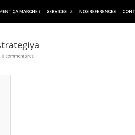
ENT ÇA MARCHE ?
SERVICES
NOS REFERENCES
CONT
strategiya
|
0 commentaires