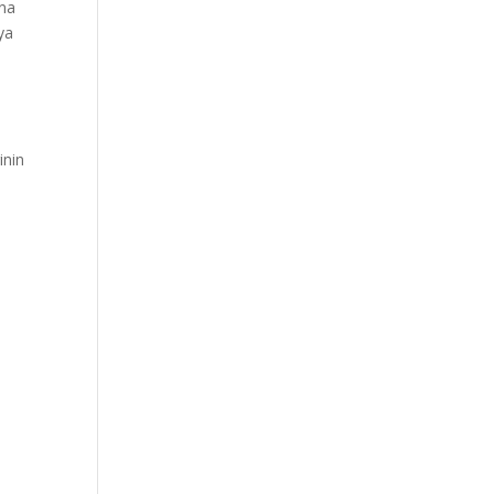
ına
ya
inin