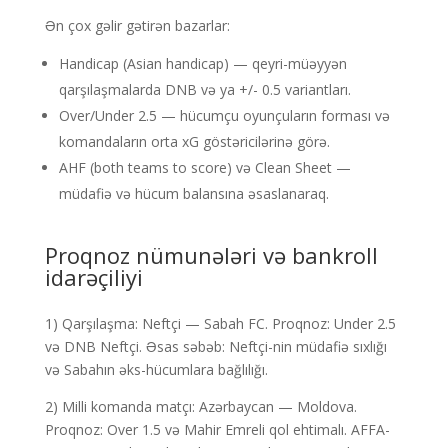
Ən çox gəlir gətirən bazarlar:
Handicap (Asian handicap) — qeyri-müəyyən
qarşılaşmalarda DNB və ya +/- 0.5 variantları.
Over/Under 2.5 — hücumçu oyunçuların forması və
komandaların orta xG göstəricilərinə görə.
AHF (both teams to score) və Clean Sheet —
müdafiə və hücum balansına əsaslanaraq.
Proqnoz nümunələri və bankroll
idarəçiliyi
1) Qarşılaşma: Neftçi — Sabah FC. Proqnoz: Under 2.5
və DNB Neftçi. Əsas səbəb: Neftçi-nin müdafiə sıxlığı
və Sabahın əks-hücumlara bağlılığı.
2) Milli komanda matçı: Azərbaycan — Moldova.
Proqnoz: Over 1.5 və Mahir Emreli qol ehtimalı. AFFA-