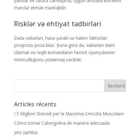
şanslar bir tərəfə cəmləşirsə, uyğun əmsalla korrektiv
mərclər etmək məntiqlidir.
Risklər və ehtiyat tədbirləri
Zədə xəbərləri, hava şəraiti və hakim faktorları
proqnozu poza bilər. Buna görə də, xəbərləri daim
izləmək və rəqib komandanın favorit oyunçularının
mövcudluğunu yoxlamaq vacibdir.
Articles récents
I 5 Migliori Steroidi per la Massima Crescita Muscolare
Cómo tomar Cabergolina de manera adecuada
jetx zambia