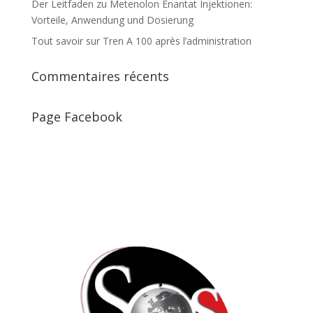
Der Leitfaden zu Metenolon Enantat Injektionen:
Vorteile, Anwendung und Dosierung
Tout savoir sur Tren A 100 après l’administration
Commentaires récents
Page Facebook