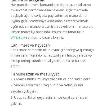
Mənim strategiyam
Hər mərcdən əvvəl komandanın forması, zədəlilər və
ev/seyahət performansına baxıram. Kiçik mərclərlə
başlayıb uğurlu seriyada payı artırmaq mənə daha
uyğun gəlir. Statistikaya əsaslanan qərarlar vermək
üçün etibarlı mənbələrdən istifadə edirəm — məsələn,
idman mərcçiliyi haqqında ümumi məlumat üçün
Wikipedia
səhifəsinə baxa bilərsiniz.
Canlı mərc və həyəcan
Canlı mərclər mənim üçün oyun içi strategiya qurmağa
imkan verir. Turnirdə hər epizod yeni fürsət yaradır və
pin-up tətbiqi sürətli əmsal yenilənməsi ilə bu hissi
artırır.
Təhlükəsizlik və məsuliyyət
Əvvəlcə büdcə müəyyənləşdirin və ona sadiq qalın.
Şübhəli linklərdən uzaq durun və tətbiqi rəsmi
saytdan yükləyin.
Uduş və itkiləri qeyd edin, emosional qərarlardan
çəkinin.