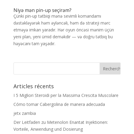
Niyə mən pin-up seçirəm?
Çünki pin-up tətbiqi mənə sevimli komandamı
dəstəkləyərək həm əyləncəli, həm də strateji mərc
etməyə imkan yaradır. Hər oyun öncəsi mənim üçün
yeni plan, yeni ümid deməkdir — və doğru tətbiq bu
həyəcanı tam yaşadır.
Articles récents
I 5 Migliori Steroidi per la Massima Crescita Muscolare
Cómo tomar Cabergolina de manera adecuada
jetx zambia
Der Leitfaden zu Metenolon Enantat Injektionen:
Vorteile, Anwendung und Dosierung