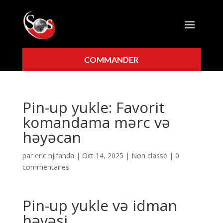
COMMANDER
Pin-up yukle: Favorit
komandama mərc və
həyəcan
par
eric njifanda
|
Oct 14, 2025
|
Non classé
|
0
commentaires
Pin-up yukle və idman
həvəsi