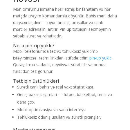
Mən ömrümü idmana həsr etmiş bir fanatam və hər
matçda ürəyim komandamla döyünür. Bahis məni daha
da yaxınlaşdırır — oyun analizi, əmsallar və canlı
mərclər adrenalini artırır. Pin-up tətbiqini seçməyimin
səbəbi sürət və rahatlıqdır.
Necə pin-up yukle?
Mobil telefonumda tez və təhlükəsiz yükləmə
istəyirsinizsə, rəsmi linkdən istifadə edin:
pin-up yukle
.
Quraşdırma sadədir, qeydiyyat sürətlidir və bonus
fürsətləri tez görünür.
Tətbiqin üstünlükləri
Sürətli canlı bahis və real vaxt statistikası.
Geniş bazar seçimləri — futbol, basketbol, tenis və
daha çox.
Mobil optimizasiya və sadə interfeys.
Təhlükəsiz ödəniş üsulları və sürətli çıxarışlar.