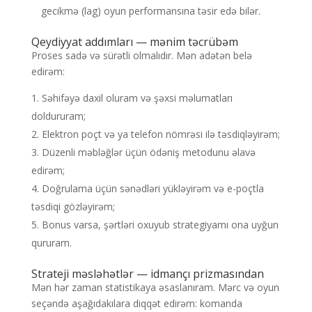
gecikmə (lag) oyun performansına təsir edə bilər.
Qeydiyyat addımları — mənim təcrübəm
Proses sadə və sürətli olmalıdır. Mən adətən belə
edirəm:
Səhifəyə daxil oluram və şəxsi məlumatları
doldururam;
Elektron poçt və ya telefon nömrəsi ilə təsdiqləyirəm;
Düzenli məbləğlər üçün ödəniş metodunu əlavə
edirəm;
Doğrulama üçün sənədləri yükləyirəm və e-poçtla
təsdiqi gözləyirəm;
Bonus varsa, şərtləri oxuyub strategiyamı ona uyğun
qururam.
Strateji məsləhətlər — idmançı prizmasından
Mən hər zaman statistikaya əsaslanıram. Mərc və oyun
seçəndə aşağıdakılara diqqət edirəm: komanda