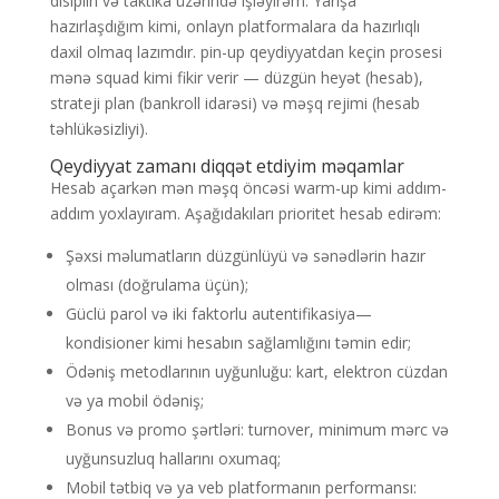
disiplin və taktika üzərində işləyirəm. Yarışa
hazırlaşdığım kimi, onlayn platformalara da hazırlıqlı
daxil olmaq lazımdır. pin-up qeydiyyatdan keçin prosesi
mənə squad kimi fikir verir — düzgün heyət (hesab),
strateji plan (bankroll idarəsi) və məşq rejimi (hesab
təhlükəsizliyi).
Qeydiyyat zamanı diqqət etdiyim məqamlar
Hesab açarkən mən məşq öncəsi warm-up kimi addım-
addım yoxlayıram. Aşağıdakıları prioritet hesab edirəm:
Şəxsi məlumatların düzgünlüyü və sənədlərin hazır
olması (doğrulama üçün);
Güclü parol və iki faktorlu autentifikasiya—
kondisioner kimi hesabın sağlamlığını təmin edir;
Ödəniş metodlarının uyğunluğu: kart, elektron cüzdan
və ya mobil ödəniş;
Bonus və promo şərtləri: turnover, minimum mərc və
uyğunsuzluq hallarını oxumaq;
Mobil tətbiq və ya veb platformanın performansı: