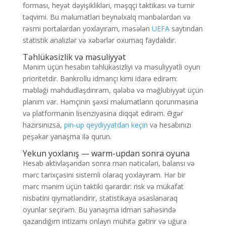
forması, heyət dəyişiklikləri, məşqçi taktikası və turnir
təqvimi. Bu məlumatları beynəlxalq mənbələrdən və
rəsmi portalardan yoxlayıram, məsələn
UEFA
saytından
statistik analizlər və xəbərlər oxumaq faydalıdır.
Təhlükəsizlik və məsuliyyət
Mənim üçün hesabın təhlükəsizliyi və məsuliyyətli oyun
prioritetdir. Bankrollu idmançı kimi idarə edirəm:
məbləği məhdudlaşdırıram, qələbə və məğlubiyyət üçün
planım var. Həmçinin şəxsi məlumatların qorunmasına
və platformanın lisenziyasına diqqət edirəm. Əgər
hazırsınızsa,
pin-up qeydiyyatdan keçin
və hesabınızı
peşəkar yanaşma ilə qurun.
Yekun yoxlanış — warm-updan sonra oyuna
Hesab aktivləşəndən sonra mən nəticələri, balansı və
mərc tarixçəsini sistemli olaraq yoxlayıram. Hər bir
mərc mənim üçün taktiki qərardır: risk və mükafat
nisbətini qiymətləndirir, statistikaya əsaslanaraq
oyunlar seçirəm. Bu yanaşma idman sahəsində
qazandığım intizamı onlayn mühitə gətirir və uğura