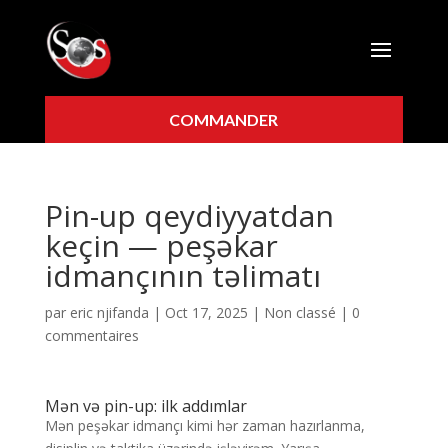
COMMANDER
Pin-up qeydiyyatdan
keçin — peşəkar
idmançının təlimatı
par
eric njifanda
|
Oct 17, 2025
|
Non classé
|
0
commentaires
Mən və pin-up: ilk addımlar
Mən peşəkar idmançı kimi hər zaman hazırlanma,