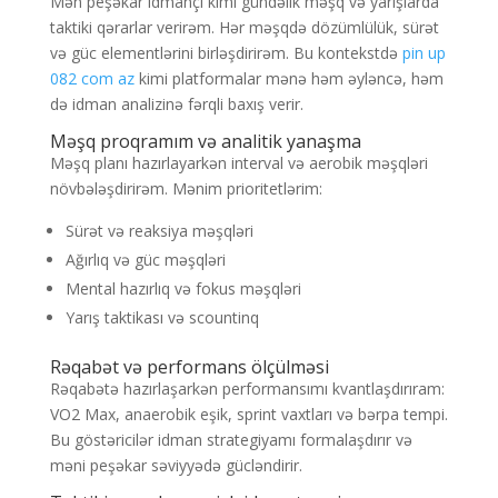
Mən peşəkar idmançı kimi gündəlik məşq və yarışlarda
taktiki qərarlar verirəm. Hər məşqdə dözümlülük, sürət
və güc elementlərini birləşdirirəm. Bu kontekstdə
pin up
082 com az
kimi platformalar mənə həm əyləncə, həm
də idman analizinə fərqli baxış verir.
Məşq proqramım və analitik yanaşma
Məşq planı hazırlayarkən interval və aerobik məşqləri
növbələşdirirəm. Mənim prioritetlərim:
Sürət və reaksiya məşqləri
Ağırlıq və güc məşqləri
Mental hazırlıq və fokus məşqləri
Yarış taktikası və scountinq
Rəqabət və performans ölçülməsi
Rəqabətə hazırlaşarkən performansımı kvantlaşdırıram:
VO2 Max, anaerobik eşik, sprint vaxtları və bərpa tempi.
Bu göstəricilər idman strategiyamı formalaşdırır və
məni peşəkar səviyyədə gücləndirir.