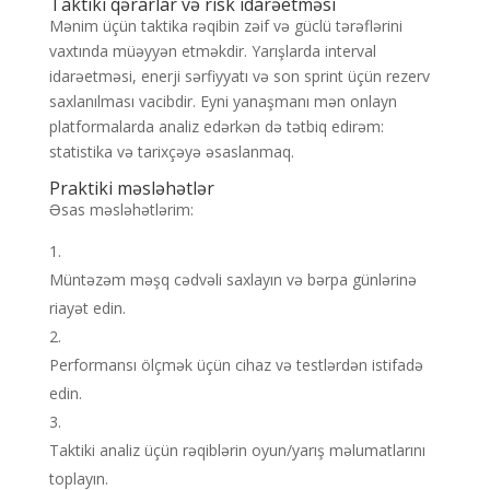
Taktiki qərarlar və risk idarəetməsi
Mənim üçün taktika rəqibin zəif və güclü tərəflərini
vaxtında müəyyən etməkdir. Yarışlarda interval
idarəetməsi, enerji sərfiyyatı və son sprint üçün rezerv
saxlanılması vacibdir. Eyni yanaşmanı mən onlayn
platformalarda analiz edərkən də tətbiq edirəm:
statistika və tarixçəyə əsaslanmaq.
Praktiki məsləhətlər
Əsas məsləhətlərim:
Müntəzəm məşq cədvəli saxlayın və bərpa günlərinə
riayət edin.
Performansı ölçmək üçün cihaz və testlərdən istifadə
edin.
Taktiki analiz üçün rəqiblərin oyun/yarış məlumatlarını
toplayın.