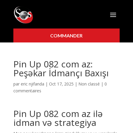
COMMANDER
Pin Up 082 com az:
Peşəkar İdmançı Baxışı
par
eric njifanda
|
Oct 17, 2025
|
Non classé
|
0
commentaires
Pin Up 082 com az ilə
idman və strategiya