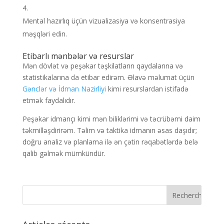
Mental hazırlıq üçün vizualizasiya və konsentrasiya
məşqləri edin.
Etibarlı mənbələr və resurslar
Mən dövlət və peşəkar təşkilatların qaydalarına və
statistikalarına da etibar edirəm. Əlavə məlumat üçün
Gənclər və İdman Nazirliyi
kimi resurslardan istifadə
etmək faydalıdır.
Peşəkar idmançı kimi mən biliklərimi və təcrübəmi daim
təkmilləşdirirəm. Təlim və taktika idmanın əsas daşıdır;
doğru analiz və planlama ilə ən çətin rəqabətlərdə belə
qalib gəlmək mümkündür.