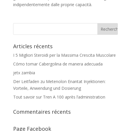
indipendentemente dalle proprie capacità.
Articles récents
I 5 Migliori Steroidi per la Massima Crescita Muscolare
Cómo tomar Cabergolina de manera adecuada
jetx zambia
Der Leitfaden zu Metenolon Enantat Injektionen:
Vorteile, Anwendung und Dosierung
Tout savoir sur Tren A 100 après l’administration
Commentaires récents
Page Facebook