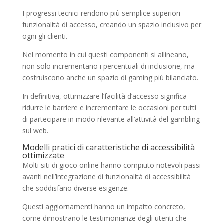
I progressi tecnici rendono più semplice superiori
funzionalità di accesso, creando un spazio inclusivo per
ogni gli clienti.
Nel momento in cui questi componenti si allineano,
non solo incrementano i percentuali di inclusione, ma
costruiscono anche un spazio di gaming più bilanciato.
In definitiva, ottimizzare l’facilità d’accesso significa
ridurre le barriere e incrementare le occasioni per tutti
di partecipare in modo rilevante all’attività del gambling
sul web.
Modelli pratici di caratteristiche di accessibilità
ottimizzate
Molti siti di gioco online hanno compiuto notevoli passi
avanti nell’integrazione di funzionalità di accessibilità
che soddisfano diverse esigenze.
Questi aggiornamenti hanno un impatto concreto,
come dimostrano le testimonianze degli utenti che