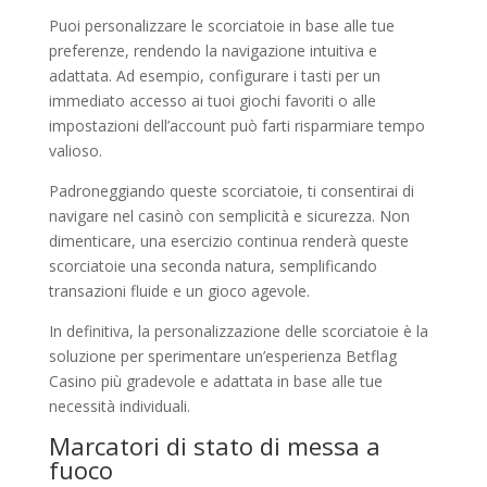
Puoi personalizzare le scorciatoie in base alle tue
preferenze, rendendo la navigazione intuitiva e
adattata. Ad esempio, configurare i tasti per un
immediato accesso ai tuoi giochi favoriti o alle
impostazioni dell’account può farti risparmiare tempo
valioso.
Padroneggiando queste scorciatoie, ti consentirai di
navigare nel casinò con semplicità e sicurezza. Non
dimenticare, una esercizio continua renderà queste
scorciatoie una seconda natura, semplificando
transazioni fluide e un gioco agevole.
In definitiva, la personalizzazione delle scorciatoie è la
soluzione per sperimentare un’esperienza Betflag
Casino più gradevole e adattata in base alle tue
necessità individuali.
Marcatori di stato di messa a
fuoco