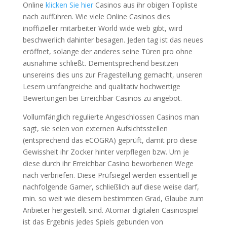
Online
klicken Sie hier
Casinos aus ihr obigen Topliste
nach aufführen. Wie viele Online Casinos dies
inoffizieller mitarbeiter World wide web gibt, wird
beschwerlich dahinter besagen. Jeden tag ist das neues
eröffnet, solange der anderes seine Türen pro ohne
ausnahme schließt. Dementsprechend besitzen
unsereins dies uns zur Fragestellung gemacht, unseren
Lesern umfangreiche and qualitativ hochwertige
Bewertungen bei Erreichbar Casinos zu angebot.
Vollumfänglich regulierte Angeschlossen Casinos man
sagt, sie seien von externen Aufsichtsstellen
(entsprechend das eCOGRA) geprüft, damit pro diese
Gewissheit ihr Zocker hinter verpflegen bzw. Um je
diese durch ihr Erreichbar Casino beworbenen Wege
nach verbriefen. Diese Prüfsiegel werden essentiell je
nachfolgende Gamer, schließlich auf diese weise darf,
min. so weit wie diesem bestimmten Grad, Glaube zum
Anbieter hergestellt sind. Atomar digitalen Casinospiel
ist das Ergebnis jedes Spiels gebunden von