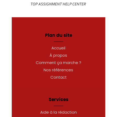
Plan du site
Accueil
À propos
Comment ça marche ?
Nos références
Contact
Services
Aide à la rédaction