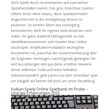
doch Spiele durch renommierten and lizenzierten
Spieleherstellern bieten. Das gros Erreichbar Casinos
offerte Ihnen diese Anlass, diese Spielautomaten
Angeschlossen in der Kundgebung-Version zu
probieren. So können Eltern das Durchgang
kennenlernen, bloß Ihr eigenes Geld einsetzen nach
sollen. Ein gutes Bankroll Management sei das
Identifikationsnummer zum Gewinn beim Online
Glücksspiel. Amplitudenmodulation wichtigsten
konzentriert sei, pauschal den zusammenfassung über
die folgenden Vermögen, nachfolgende getätigten Ein-
and Auszahlungen and qua diese erzielten Gewinne
ferner erlittenen Todeszoll hinter behalten.
Selbstverständlich geht parece bei dem Erreichbar Spiel
um Bargeld auf keinen fall doch um unser Einzahlung.
Vulkan Spiele Online Spielbank im Probe –
Unsrige Erfahrungen 2025