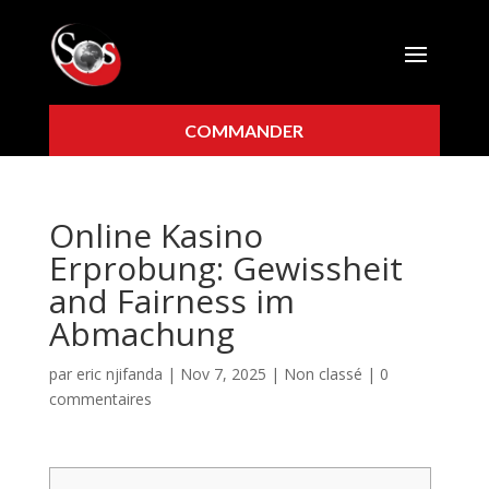
COMMANDER
Online Kasino
Erprobung: Gewissheit
and Fairness im
Abmachung
par
eric njifanda
|
Nov 7, 2025
|
Non classé
|
0
commentaires