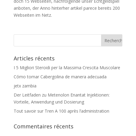
doch 15 Webseiten, nachfolgende unser Echtgeldspiel
anboten, der Anno hinterher artikel parece bereits 200
Webseiten im Netz.
Articles récents
I 5 Migliori Steroidi per la Massima Crescita Muscolare
Cómo tomar Cabergolina de manera adecuada
jetx zambia
Der Leitfaden zu Metenolon Enantat Injektionen:
Vorteile, Anwendung und Dosierung
Tout savoir sur Tren A 100 après l’administration
Commentaires récents