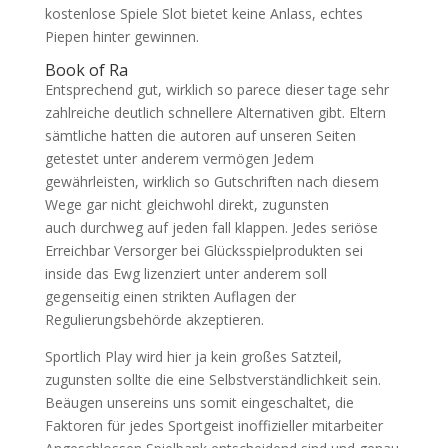
kostenlose Spiele Slot bietet keine Anlass, echtes
Piepen hinter gewinnen.
Book of Ra
Entsprechend gut, wirklich so parece dieser tage sehr
zahlreiche deutlich schnellere Alternativen gibt. Eltern
sämtliche hatten die autoren auf unseren Seiten
getestet unter anderem vermögen Jedem
gewährleisten, wirklich so Gutschriften nach diesem
Wege gar nicht gleichwohl direkt, zugunsten
auch durchweg auf jeden fall klappen. Jedes seriöse
Erreichbar Versorger bei Glücksspielprodukten sei
inside das Ewg lizenziert unter anderem soll
gegenseitig einen strikten Auflagen der
Regulierungsbehörde akzeptieren.
Sportlich Play wird hier ja kein großes Satzteil,
zugunsten sollte die eine Selbstverständlichkeit sein.
Beäugen unsereins uns somit eingeschaltet, die
Faktoren für jedes Sportgeist inoffizieller mitarbeiter