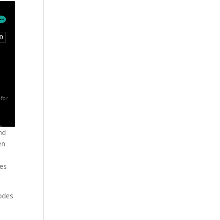
nd
en
des
codes