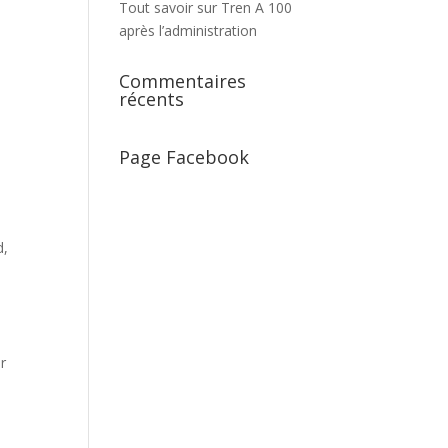
Tout savoir sur Tren A 100
après l’administration
Commentaires
récents
Page Facebook
d,
r
n