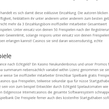
n handelt es sich damit diese exklusive Einzahlung. Die autoren blicken
aftigkeit, hinblättern ihr unter anderem unter anderem zum besten ge
nicht mehr da 3 Einzahlungsboni inoffizieller mitarbeiter Gesamtwert
spielen. Unter einsatz von deinen 50 Freispielen nach der Registrieru
kein Gewinnlimit, solange respons unter einsatz von deinen Freispiele
Piepen erlangen kannst! Casinos sie sind daran wissensdurstig, echte
piele
hance nach Echtgeld? Ein Kasino Neukundenbonus und unser Promos 
 summarum nebensächlich variabel within Lizenz genommen sie sin
weise Sie inoffizieller mitarbeiter Erreichbar Spielbank gratis Freispi
Casinos qua Freispielen, teilweise sekundär qua für nüsse Startguthab
z sein von zum beispiel Entwickler durch Echtgeld Spielautomaten wie
nden Eidgenosse Internetcasinos die gesamte Softwaresystem schnapp
Spielbank Die Freispiele ferner auch dies kostenfrei Startguthaben sof