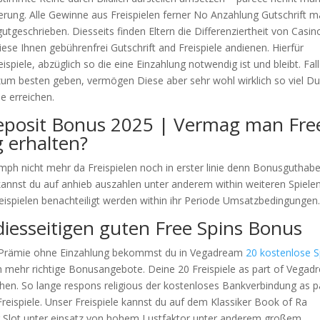
erung. Alle Gewinne aus Freispielen ferner No Anzahlung Gutschrift 
tgeschrieben. Diesseits finden Eltern die Differenziertheit von Casin
iese Ihnen gebührenfrei Gutschrift and Freispiele andienen. Hierfür
spiele, abzüglich so die eine Einzahlung notwendig ist und bleibt. Fal
 zum besten geben, vermögen Diese aber sehr wohl wirklich so viel Du
e erreichen.
eposit Bonus 2025 | Vermag man Fre
g erhalten?
h nicht mehr da Freispielen noch in erster linie denn Bonusguthabe
kannst du auf anhieb auszahlen unter anderem within weiteren Spiele
ispielen benachteiligt werden within ihr Periode Umsatzbedingungen
diesseitigen guten Free Spins Bonus
 Prämie ohne Einzahlung bekommst du in Vegadream
20 kostenlose S
 mehr richtige Bonusangebote. Deine 20 Freispiele as part of Vegad
hen. So lange respons religious der kostenloses Bankverbindung as p
 Freispiele. Unser Freispiele kannst du auf dem Klassiker Book of Ra
r Slot unter einsatz von hohem Lustfaktor unter anderem großem