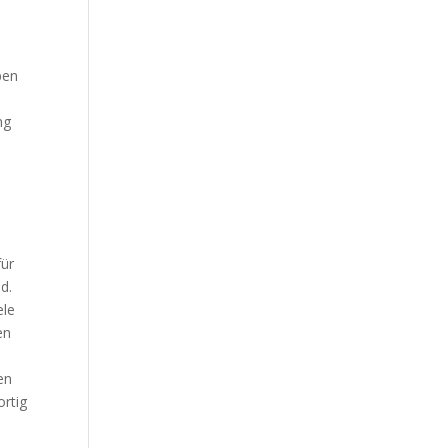
ben
ng
n
für
d.
ele
en
en
ortig