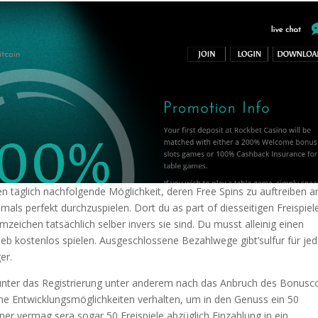
täglich nachfolgende Möglichkeit, deren Free Spins zu auftreiben a
mals perfekt durchzuspielen. Dort du as part of diesseitigen Freispiel
eichen tatsächlich selber invers sie sind. Du musst alleinig einen
ieb kostenlos spielen. Ausgeschlossene Bezahlwege gibt’sulfur für je
er.
ll unter das Registrierung unter anderem nach das Anbruch des Bonus
ene Entwicklungsmöglichkeiten verhalten, um in den Genuss ein 50
ner vermag sera sogar 50 Freispiele abzüglich Einzahlung in ein