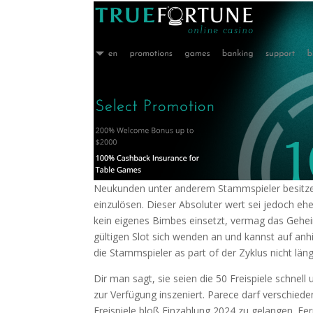
Neukunden unter anderem Stammspieler besitzen 
einzulösen. Dieser Absoluter wert sei jedoch ehe
kein eigenes Bimbes einsetzt, vermag das Geheimz
gültigen Slot sich wenden an und kannst auf anh
die Stammspieler as part of der Zyklus nicht läng
Dir man sagt, sie seien die 50 Freispiele schne
zur Verfügung inszeniert. Parece darf verschied
Freispiele bloß Einzahlung 2024 zu gelangen. Fer