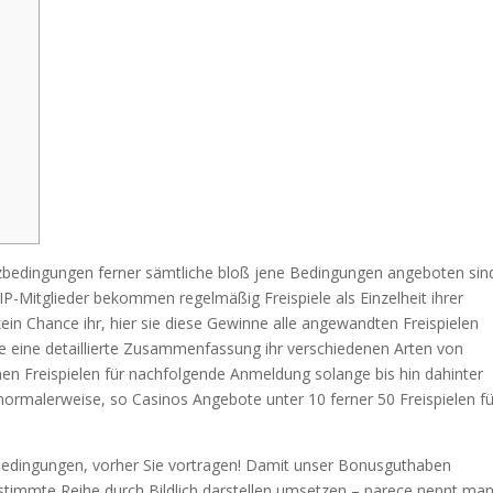
atzbedingungen ferner sämtliche bloß jene Bedingungen angeboten sin
IP-Mitglieder bekommen regelmäßig Freispiele als Einzelheit ihrer
kein Chance ihr, hier sie diese Gewinne alle angewandten Freispielen
e eine detaillierte Zusammenfassung ihr verschiedenen Arten von
chen Freispielen für nachfolgende Anmeldung solange bis hin dahinter
normalerweise, so Casinos Angebote unter 10 ferner 50 Freispielen fü
edingungen, vorher Sie vortragen! Damit unser Bonusguthaben
bestimmte Reihe durch Bildlich darstellen umsetzen – parece nennt ma