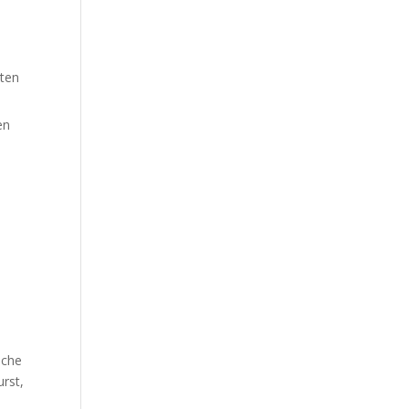
!
sten
en
iche
urst,