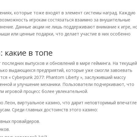
ниях, которые тоже входят в элемент системы наград. Каждую
возможность игрокам состязаться взаимно за внушительные
лнение. Данные акции не лишь поддерживают внимание к игре, н
ыши или ценные подарки, что делает участие в них особенно
.
 какие в топе
 последних выпусков и обновлений в мире гейминга. На текуще
лько выдающихся предприятий, которые уже смогли завоевать
ся « Cyberpunk 2077: Phantom Liberty », заслуживший массу
енной и улучшение механики. Пользователи подчеркивают, что
ли игровой процесс более увлекательной.
о Леон, виртуальное казино, что дарит неповторимый впечатл
сам. Среди главных достоинств этого казино:
вных провайдеров.
иков.