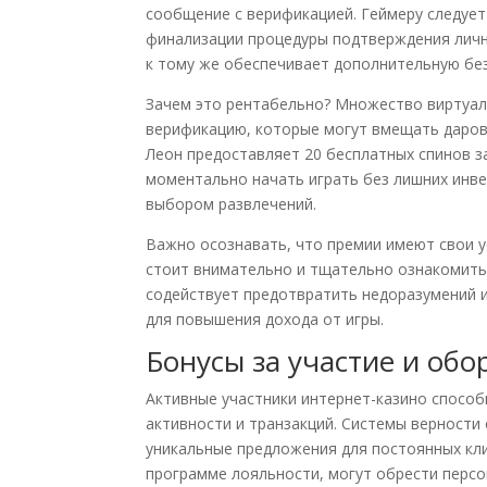
сообщение с верификацией. Геймеру следует 
финализации процедуры подтверждения лично
к тому же обеспечивает дополнительную бе
Зачем это рентабельно? Множество виртуал
верификацию, которые могут вмещать даровы
Леон предоставляет 20 бесплатных спинов з
моментально начать играть без лишних инве
выбором развлечений.
Важно осознавать, что премии имеют свои 
стоит внимательно и тщательно ознакомитьс
содействует предотвратить недоразумений 
для повышения дохода от игры.
Бонусы за участие и обо
Активные участники интернет-казино способ
активности и транзакций. Системы верности 
уникальные предложения для постоянных кли
программе лояльности, могут обрести перс