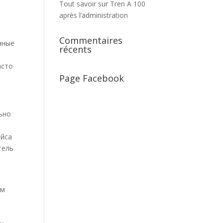
Tout savoir sur Tren A 100
après l’administration
Commentaires
нные
récents
асто
Page Facebook
ьно
ейса
тель
ом