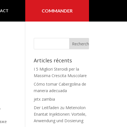
COMMANDER
ACT
Articles récents
I 5 Migliori Steroidi per la
Massima Crescita Muscolare
Cómo tomar Cabergolina de
manera adecuada
jetx zambia
Der Leitfaden zu Metenolon
р
Enantat Injektionen: Vorteile,
Anwendung und Dosierung
даже