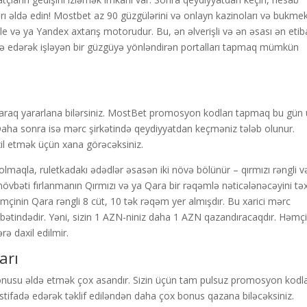
 əldə edin! Mostbet az 90 güzgülərini və onlayn kazinoları və bukme
 və ya Yandex axtarış motorudur. Bu, ən əlverişli və ən əsası ən etiba
tifadə edərək işləyən bir güzgüyə yönləndirən portalları tapmaq mümkün
araq yararlana bilərsiniz. MostBet promosyon kodları tapmaq bu gün
 Daha sonra isə mərc şirkətində qeydiyyatdan keçməniz tələb olunur.
l etmək üçün xana görəcəksiniz.
sna olmaqla, ruletkadakı ədədlər əsasən iki növə bölünür – qırmızı rəngli v
övbəti fırlanmanın Qırmızı və ya Qara bir rəqəmlə nəticələnəcəyini t
əmçinin Qara rəngli 8 cüt, 10 tək rəqəm yer almışdır. Bu xarici mərc
bətindədir. Yəni, sizin 1 AZN-niniz daha 1 AZN qazandıracaqdır. Həmçi
rə daxil edilmir.
arı
nusu əldə etmək çox asandır. Sizin üçün tam pulsuz promosyon kodla
istifadə edərək təklif ediləndən daha çox bonus qazana biləcəksiniz.