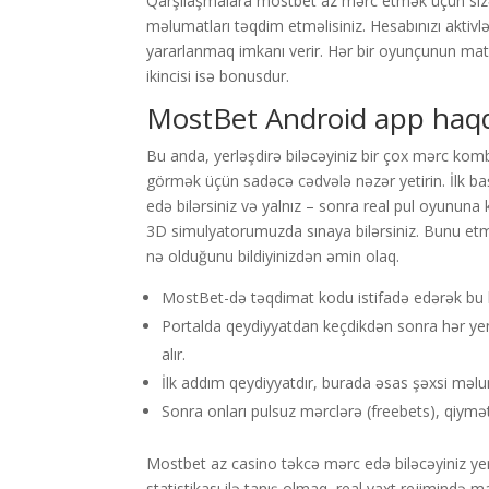
Qarşılaşmalara mostbet az mərc etmək üçün sizə 
məlumatları təqdim etməlisiniz. Hesabınızı aktiv
yararlanmaq imkanı verir. Hər bir oyunçunun matç
ikincisi isə bonusdur.
MostBet Android app haq
Bu anda, yerləşdirə biləcəyiniz bir çox mərc ko
görmək üçün sadəcə cədvələ nəzər yetirin. İlk ba
edə bilərsiniz və yalnız – sonra real pul oyununa 
3D simulyatorumuzda sınaya bilərsiniz. Bunu etmə
nə olduğunu bildiyinizdən əmin olaq.
MostBet-də təqdimat kodu istifadə edərək bu
Portalda qeydiyyatdan keçdikdən sonra hər yen
alır.
İlk addım qeydiyyatdır, burada əsas şəxsi məlu
Sonra onları pulsuz mərclərə (freebets), qiymət
Mostbet az casino təkcə mərc edə biləcəyiniz yer 
statistikası ilə tanış olmaq, real vaxt rejimində 