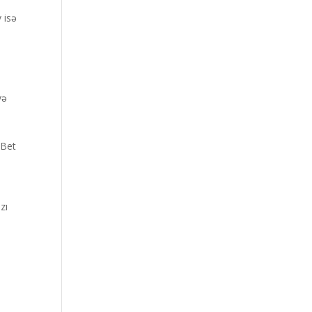
 isə
və
,
tBet
zı