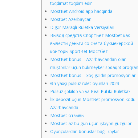
təqdimat təqdim edir
MostBet Android app haqqında
Mostbet Azerbaycan
Digər Maraqlı Ruletka Versiyaları
Вывод средств СпортБет Mostbet как
вывести деньги со счета букмекерской
конторы SportBet Мостбет
MostBet bonus – Azərbaycandan olan
müştərilər üçün bukmeyker sədaqət proqra
MostBet bonus – xoş gəldin promosyonlar
Ən yaxşı pulsuz rulet oyunları 2023
Pulsuz şəkildə və ya Real Pul ilə Ruletka?
İlk depozit üçün MostBet promosyon kodu
Azərbaycanda
Mostbet отзывы
Mostbet az bu gün üçün işləyən güzgülər
Oyunçulardan bonuslar bağlı rəylər