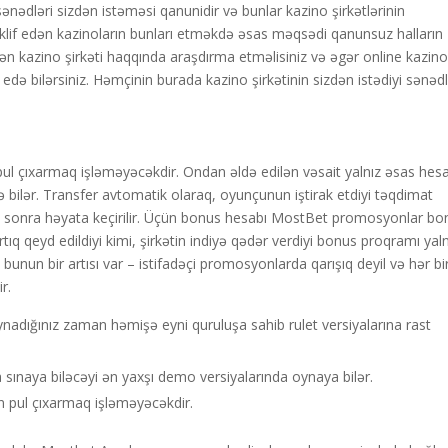
sənədləri sizdən istəməsi qanunidir və bunlar kazino şirkətlərinin
təklif edən kazinoların bunları etməkdə əsas məqsədi qanunsuz halların
yən kazino şirkəti haqqında araşdırma etməlisiniz və əgər online kazin
m edə bilərsiniz. Həmçinin burada kazino şirkətinin sizdən istədiyi sənəd
pul çıxarmaq işləməyəcəkdir. Ondan əldə edilən vəsait yalnız əsas hes
 bilər. Transfer avtomatik olaraq, oyunçunun iştirak etdiyi təqdimat
hal sonra həyata keçirilir. Üçün bonus hesabı MostBet promosyonlar bo
rtıq qeyd edildiyi kimi, şirkətin indiyə qədər verdiyi bonus proqramı yal
 bunun bir artısı var – istifadəçi promosyonlarda qarışıq deyil və hər bi
r.
nadığınız zaman həmişə eyni quruluşa sahib rulet versiyalarına rast
 sınaya biləcəyi ən yaxşı demo versiyalarında oynaya bilər.
n pul çıxarmaq işləməyəcəkdir.