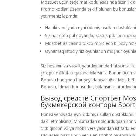
MostBet üçün təqdimat kodu əsasında sizin ilk 
Promo kodları üzərində təklif olunan bu bonusla
yetirməniz lazımdır.
Hər iki versiyada eyni ödəniş üsulları dəstəkləni
Siz hər dəfə pul qoyanda, status pillələrini qalx
Mostbet az casino təkcə mərc edə biləcəyiniz y
Oynamaq istədiyiniz oyunlar ən məşhur oyunla
Siz hesabınıza vəsait yatırdıqdan dərhal sonra i
çox pul mükafatı qazana bilərsiniz. Bunun üçün s
Bonusu haqqında hər şeyi danışacağıq. Mostbet.AZ
Bonusu, İdman bonusudur, balansınızı artırdıqda
Вывод средств СпортБет Mos
букмекерской конторы Sport
Hər iki versiyada eyni ödəniş üsulları dəstəkləni
daxil etməlisiniz. Məlumatları doldurduqdan sonra 
tətbiqindən və ya mobil versiyasından istifadə ed
sağ aşağı hissəsində yer alan söhbət nişanını klik