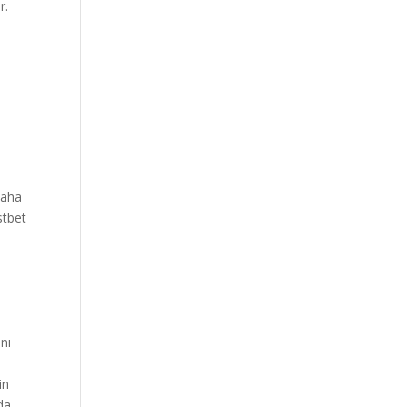
r.
daha
stbet
n
nı
in
da,