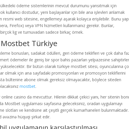
iği ülkedeki ödeme sistemlerinin mevcut durumunu yansıtmak için
k kullanıcı dostudur, yeni başlayanlar için bile ana işlevleri anlamak
un resmi web sitesine, engellemeyi aşarak kolayca erişilebilir. Bunu y
Opera, Firefox) veya VPN hizmetleri kullanmanız gerekir. Bunlar,
i birçok lig ve turnuvadan sadece birkaç örnek.
 Mostbet Türkiye
leme bonusları, sadakat ödülleri, geri ödeme teklifleri ve çok daha faz
mert ödemeler ile geniş bir spor bahis pazarları yelpazesine sahiptirler
 yükselecektir. Bir bütün olarak türkiye mostbet sitesi, oyuncularına ç
dar olmak için ana sayfadaki promosyonları ve promosyon tekliflerini
osta bültenine abone olmak gereksiz olmayacaktır, böylece siteden
olacaksınız
mostbet
.
r online casino da mevcuttur. Hilenin dikkat çekici yanı, her sitenin bo
nda Mostbet uygulaması sayfasına geleceksiniz, oradan uygulamayı
ne slotları ve kendisine ait çeşitli gerçek kumarhaneleri bulunmaktadır.
 əvəzinə hüquqi şirkət edir.
bil uygulamanın karşılaştırılması