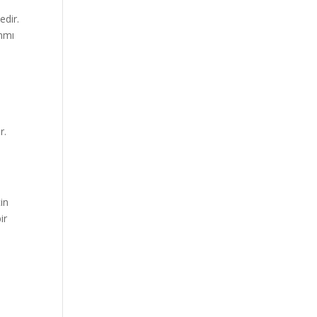
edir.
anmı
r.
in
ir