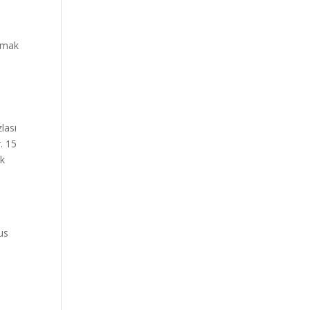
apmak
lası
. 15
ok
nus