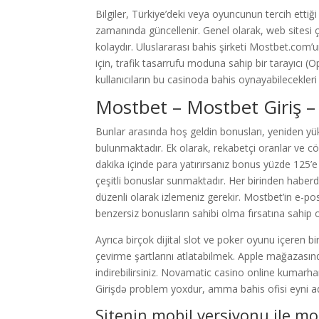
Bilgiler, Türkiye’deki veya oyuncunun tercih ett
zamanında güncellenir. Genel olarak, web sitesi ço
kolaydır. Uluslararası bahis şirketi Mostbet.com’
için, trafik tasarrufu moduna sahip bir tarayıcı (
kullanıcıların bu casinoda bahis oynayabilecekler
Mostbet – Mostbet Giriş –
Bunlar arasında hoş geldin bonusları, yeniden yük
bulunmaktadır. Ek olarak, rekabetçi oranlar ve cö
dakika içinde para yatırırsanız bonus yüzde 125’e
çeşitli bonuslar sunmaktadır. Her birinden haber
düzenli olarak izlemeniz gerekir. Mostbet’in e-p
benzersiz bonusların sahibi olma fırsatına sahip 
Ayrıca birçok dijital slot ve poker oyunu içeren bi
çevirme şartlarını atlatabilmek. Apple mağazası
indirebilirsiniz. Novamatic casino online kumarha
Girişdə problem yoxdur, amma bahis ofisi eyni ad
Sitenin mobil versiyonu ile mo