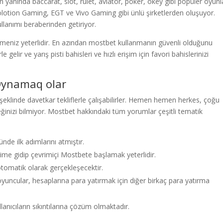
n yanında baccarat, slot, rulet, aviator, poker, okey gibi popüler oyunl
Evolotion Gaming, EGT ve Vivo Gaming gibi ünlü şirketlerden oluşuyor.
ullanımı beraberinden getiriyor.
itmeniz yeterlidir. En azından mostbet kullanmanın güvenli olduğunu
gelir ve yarış pisti bahisleri ve hızlı erişim için favori bahislerinizi
Oynamaq olar
 şeklinde davetkar tekliflerle çalışabilirler. Hemen hemen herkes, çoğu
ğinizi bilmiyor. Mostbet hakkındaki tüm yorumlar çeşitli tematik
nde ilk adımlarını atmıştır.
irime gidip çevrimiçi Mostbete başlamak yeterlidir.
tomatik olarak gerçekleşecektir.
e oyuncular, hesaplarına para yatırmak için diğer birkaç para yatırma
nıcıların sıkıntılarına çözüm olmaktadır.