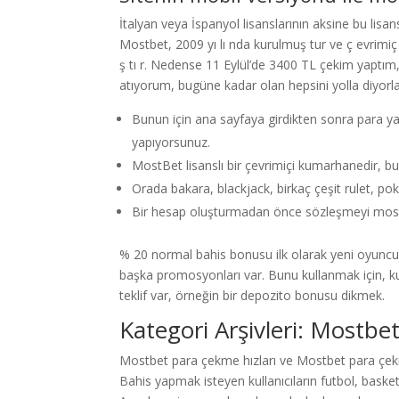
İtalyan veya İspanyol lisanslarının aksine bu lisa
Mostbet, 2009 yı lı nda kurulmuş tur ve ç evrimi
ş tı r. Nedense 11 Eylül’de 3400 TL çekim yaptım
atıyorum, bugüne kadar olan hepsini yolla diyorl
Bunun için ana sayfaya girdikten sonra para ya
yapıyorsunuz.
MostBet lisanslı bir çevrimiçi kumarhanedir, bu
Orada bakara, blackjack, birkaç çeşit rulet, pok
Bir hesap oluşturmadan önce sözleşmeyi mostbe
% 20 normal bahis bonusu ilk olarak yeni oyuncular
başka promosyonları var. Bunu kullanmak için, k
teklif var, örneğin bir depozito bonusu dikmek.
Kategori Arşivleri: Mostbe
Mostbet para çekme hızları ve Mostbet para çekm
Bahis yapmak isteyen kullanıcıların futbol, basket