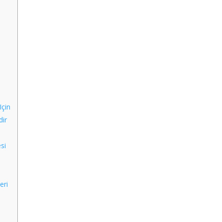
e
Için
dir
si
eri