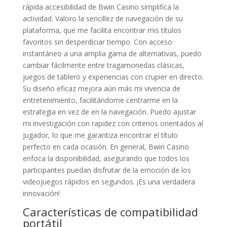
rápida accesibilidad de Bwin Casino simplifica la
actividad. Valoro la sencillez de navegación de su
plataforma, que me facilita encontrar mis títulos
favoritos sin desperdiciar tiempo. Con acceso
instantáneo a una amplia gama de alternativas, puedo
cambiar fácilmente entre tragamonedas clásicas,
juegos de tablero y experiencias con crupier en directo.
Su diseño eficaz mejora aún más mi vivencia de
entretenimiento, facilitándome centrarme en la
estrategia en vez de en la navegación. Puedo ajustar
mi investigación con rapidez con criterios orientados al
jugador, lo que me garantiza encontrar el título
perfecto en cada ocasión. En general, Bwin Casino
enfoca la disponibilidad, asegurando que todos los
participantes puedan disfrutar de la emoción de los
videojuegos rápidos en segundos. ¡Es una verdadera
innovación!
Características de compatibilidad
portátil