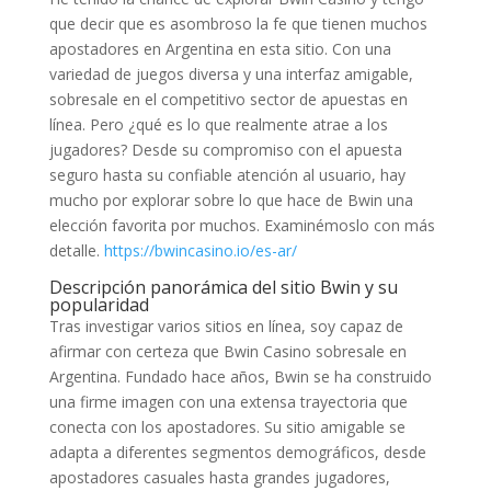
que decir que es asombroso la fe que tienen muchos
apostadores en Argentina en esta sitio. Con una
variedad de juegos diversa y una interfaz amigable,
sobresale en el competitivo sector de apuestas en
línea. Pero ¿qué es lo que realmente atrae a los
jugadores? Desde su compromiso con el apuesta
seguro hasta su confiable atención al usuario, hay
mucho por explorar sobre lo que hace de Bwin una
elección favorita por muchos. Examinémoslo con más
detalle.
https://bwincasino.io/es-ar/
Descripción panorámica del sitio Bwin y su
popularidad
Tras investigar varios sitios en línea, soy capaz de
afirmar con certeza que Bwin Casino sobresale en
Argentina. Fundado hace años, Bwin se ha construido
una firme imagen con una extensa trayectoria que
conecta con los apostadores. Su sitio amigable se
adapta a diferentes segmentos demográficos, desde
apostadores casuales hasta grandes jugadores,