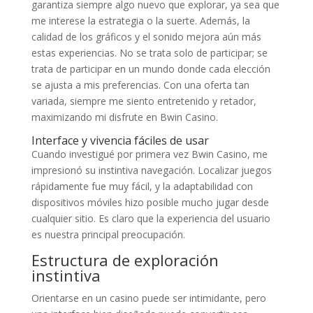
garantiza siempre algo nuevo que explorar, ya sea que
me interese la estrategia o la suerte. Además, la
calidad de los gráficos y el sonido mejora aún más
estas experiencias. No se trata solo de participar; se
trata de participar en un mundo donde cada elección
se ajusta a mis preferencias. Con una oferta tan
variada, siempre me siento entretenido y retador,
maximizando mi disfrute en Bwin Casino.
Interface y vivencia fáciles de usar
Cuando investigué por primera vez Bwin Casino, me
impresionó su instintiva navegación. Localizar juegos
rápidamente fue muy fácil, y la adaptabilidad con
dispositivos móviles hizo posible mucho jugar desde
cualquier sitio. Es claro que la experiencia del usuario
es nuestra principal preocupación.
Estructura de exploración
instintiva
Orientarse en un casino puede ser intimidante, pero