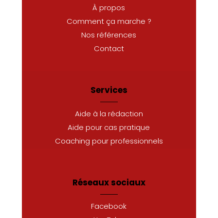
À propos
Comment ça marche ?
Nos références
Contact
Services
Aide à la rédaction
Aide pour cas pratique
Coaching pour professionnels
Réseaux sociaux
Facebook