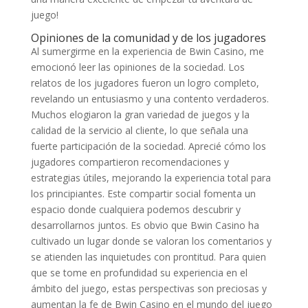
juego!
Opiniones de la comunidad y de los jugadores
Al sumergirme en la experiencia de Bwin Casino, me
emocionó leer las opiniones de la sociedad. Los
relatos de los jugadores fueron un logro completo,
revelando un entusiasmo y una contento verdaderos.
Muchos elogiaron la gran variedad de juegos y la
calidad de la servicio al cliente, lo que señala una
fuerte participación de la sociedad. Aprecié cómo los
jugadores compartieron recomendaciones y
estrategias útiles, mejorando la experiencia total para
los principiantes. Este compartir social fomenta un
espacio donde cualquiera podemos descubrir y
desarrollarnos juntos. Es obvio que Bwin Casino ha
cultivado un lugar donde se valoran los comentarios y
se atienden las inquietudes con prontitud. Para quien
que se tome en profundidad su experiencia en el
ámbito del juego, estas perspectivas son preciosas y
aumentan la fe de Bwin Casino en el mundo del juego