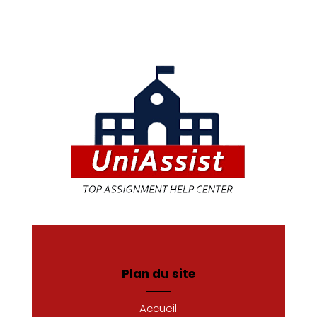
Plan du site
Accueil