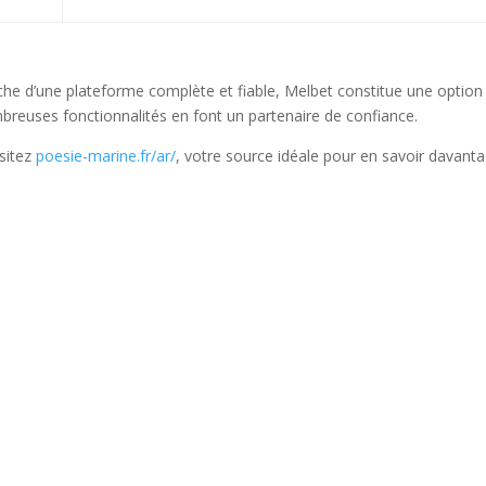
rche d’une plateforme complète et fiable, Melbet constitue une option
ombreuses fonctionnalités en font un partenaire de confiance.
isitez
poesie-marine.fr/ar/
, votre source idéale pour en savoir davant