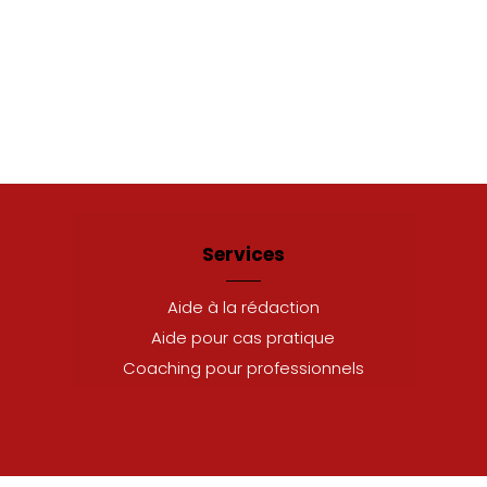
Services
Aide à la rédaction
Aide pour cas pratique
Coaching pour professionnels