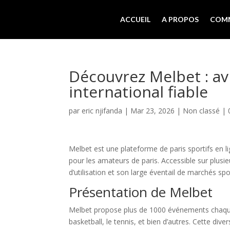
ACCUEIL
A PROPOS
COMM
Découvrez Melbet : a
international fiable
par
eric njifanda
|
Mar 23, 2026
|
Non classé
|
Melbet est une plateforme de paris sportifs en li
pour les amateurs de paris. Accessible sur plusi
d’utilisation et son large éventail de marchés spor
Présentation de Melbet
Melbet propose plus de 1000 événements chaque j
basketball, le tennis, et bien d’autres. Cette div