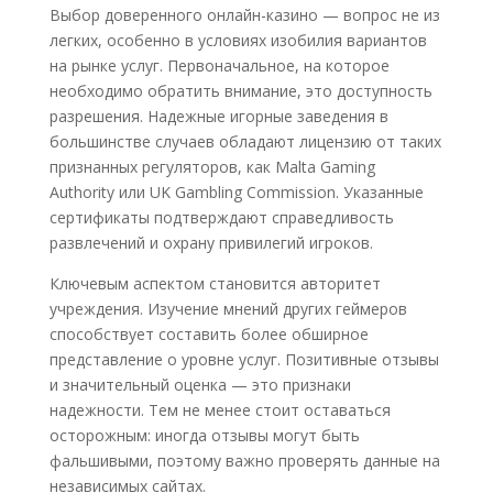
Выбор доверенного онлайн-казино — вопрос не из
легких, особенно в условиях изобилия вариантов
на рынке услуг. Первоначальное, на которое
необходимо обратить внимание, это доступность
разрешения. Надежные игорные заведения в
большинстве случаев обладают лицензию от таких
признанных регуляторов, как Malta Gaming
Authority или UK Gambling Commission. Указанные
сертификаты подтверждают справедливость
развлечений и охрану привилегий игроков.
Ключевым аспектом становится авторитет
учреждения. Изучение мнений других геймеров
способствует составить более обширное
представление о уровне услуг. Позитивные отзывы
и значительный оценка — это признаки
надежности. Тем не менее стоит оставаться
осторожным: иногда отзывы могут быть
фальшивыми, поэтому важно проверять данные на
независимых сайтах.