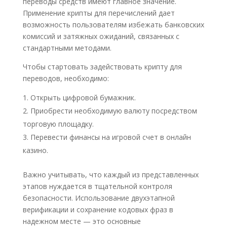
переводы средств имеют главное значение.
Применение крипты для перечислений дает
возможность пользователям избежать банковских
комиссий и затяжных ожиданий, связанных с
стандартными методами.
Чтобы стартовать задействовать крипту для
переводов, необходимо:
Открыть цифровой бумажник.
Приобрести необходимую валюту посредством
торговую площадку.
Перевести финансы на игровой счет в онлайн
казино.
Важно учитывать, что каждый из представленных
этапов нуждается в тщательной контроля
безопасности. Использование двухэтапной
верификации и сохранение кодовых фраз в
надежном месте — это основные