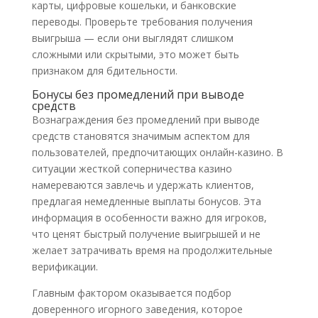
карты, цифровые кошельки, и банковские
переводы. Проверьте требования получения
выигрыша — если они выглядят слишком
сложными или скрытыми, это может быть
признаком для бдительности.
Бонусы без промедлений при выводе
средств
Вознаграждения без промедлений при выводе
средств становятся значимым аспектом для
пользователей, предпочитающих онлайн-казино. В
ситуации жесткой соперничества казино
намереваются завлечь и удержать клиентов,
предлагая немедленные выплаты бонусов. Эта
информация в особенности важно для игроков,
что ценят быстрый получение выигрышей и не
желает затрачивать время на продолжительные
верификации.
Главным фактором оказывается подбор
доверенного игорного заведения, которое