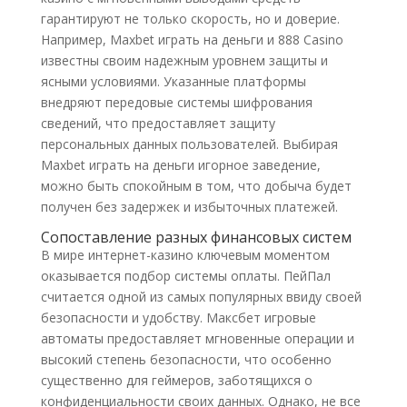
гарантируют не только скорость, но и доверие.
Например, Maxbet играть на деньги и 888 Casino
известны своим надежным уровнем защиты и
ясными условиями. Указанные платформы
внедряют передовые системы шифрования
сведений, что предоставляет защиту
персональных данных пользователей. Выбирая
Maxbet играть на деньги игорное заведение,
можно быть спокойным в том, что добыча будет
получен без задержек и избыточных платежей.
Сопоставление разных финансовых систем
В мире интернет-казино ключевым моментом
оказывается подбор системы оплаты. ПейПал
считается одной из самых популярных ввиду своей
безопасности и удобству. Максбет игровые
автоматы предоставляет мгновенные операции и
высокий степень безопасности, что особенно
существенно для геймеров, заботящихся о
конфиденциальности своих данных. Однако, не все