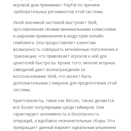
игровой дом принимают PayPal по причине
требовательных регламентов этой системы.
Иной значимой системой выступает Skrill,
прославленная своими минимальными комиссиями
и широким применением в индустрии онлайн-
гемблинга. Она предоставляет клиентам
возможность совершать мгновенные пополнения и
транзакции, что привлекает игроков к ней для
ценителей быстроты. Кроме того, многие игорных
заведений дают вознаграждения за
воспользование Skrill, что может быть
дополнительным стимулом для предпочтения этой
системы.
Криптовалюты, такие как Bitcoin, также делаются
всё более популярными среди геймеров. Они
гарантируют анонимность и безопасность
операций, а вдобавок незначительные сборы. Это
превращает данный вариант идеальным решением