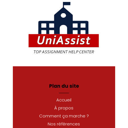
Plan du site
Accueil
À propos
Comment ça marche ?
Nos références