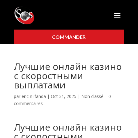
COMMANDER
Лучшие онлайн казино
с скоростными
выплатами
par
eric njifanda
|
Oct 31, 2025
|
Non classé
|
0
commentaires
Лучшие онлайн казино
с скоростными