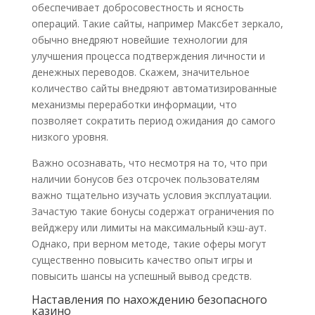
обеспечивает добросовестность и ясность
операций. Такие сайты, например Максбет зеркало,
обычно внедряют новейшие технологии для
улучшения процесса подтверждения личности и
денежных переводов. Скажем, значительное
количество сайты внедряют автоматизированные
механизмы переработки информации, что
позволяет сократить период ожидания до самого
низкого уровня.
Важно осознавать, что несмотря на то, что при
наличии бонусов без отсрочек пользователям
важно тщательно изучать условия эксплуатации.
Зачастую такие бонусы содержат ограничения по
вейджеру или лимиты на максимальный кэш-аут.
Однако, при верном методе, такие оферы могут
существенно повысить качество опыт игры и
повысить шансы на успешный вывод средств.
Наставления по нахождению безопасного
казино