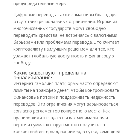
предупредительные меры.
Цифровые переводы также заманчивы благодаря
отсутствию региональных ограничений. Игроки из
многочисленных государств могут свободно
переводить средства, не встречаясь с валютными
барьерами или проблемами перевода. Это считает
криптовалюту наилучшим решением для тех, кто
уважает глобальную доступность и финансовую
свободу.
Какие существуют пределы на
обналичивание?
Интернет гэмблинг-платформы часто определяют
лимиты на трансфер денег, чтобы контролировать
финансовые потоки и поддерживать надежность
переводов. Эти ограничения могут варьироваться
согласно регламентов конкретного места. Как
правило лимиты задаются как минимальная и
верхняя сумма, которую можно получить за
конкретный интервал, например, в сутки, семь дней