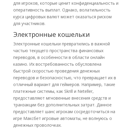
для игроков, которые ценит конфиденциальность и
оперативность выплат. Однако, волатильность
курса цифровых валют может оказаться риском
для участников.
Электронные кошельки
Электронные кошельки превратились в важной
частью текущего пространства финансовых
переводов, в особенности в области онлайн
казино. Их востребованность обусловлена
быстрой скоростью проведения денежных
переводов и безопасностью, что превращает их в
отличный вариант для геймеров. Например, такие
платежные системы, как Skrill и Neteller,
предоставляют мгновенные внесения средств и
транзакции без дополнительных затрат. Данное
предоставляет шанс игрокам сосредоточиться на
игре Максбет игровые автоматы, не волнуюсь о
денежных проволочках.