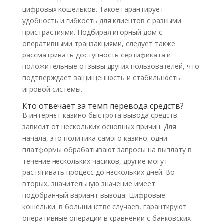
цифровых кошельков. Такое гарантирует
удобность и гибкость для клиентов с разными
пристрастиями. Подбирая игорный дом с
оперативными транзакциями, следует также
рассматривать доступность сертификата и
положительные отзывы других пользователей, что
подтверждает защищенность и стабильность
игровой системы.
Кто отвечает за темп перевода средств?
В интернет казино быстрота вывода средств
зависит от нескольких основных причин. Для
начала, это политика самого казино: одни
платформы обрабатывают запросы на выплату в
течение нескольких часиков, другие могут
растягивать процесс до нескольких дней. Во-
вторых, значительную значение имеет
подобранный вариант вывода. Цифровые
кошельки, в большинстве случаев, гарантируют
оперативные операции в сравнении с банковских