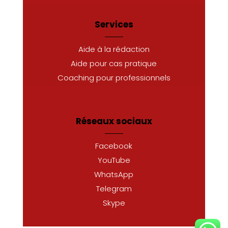
Services
Aide à la rédaction
Aide pour cas pratique
Coaching pour professionnels
Réseaux sociaux
Facebook
YouTube
WhatsApp
Telegram
Skype