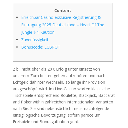
Content
Erreichbar Casino exklusive Registrierung &
Eintragung 2025 Deutschland – Heart Of The
Jungle $ 1 Kaution
Zuverlässigkeit
Bonuscode: LCBPOT
Z.b., nicht eher als 20 € Erfolg unter einsatz von
unserem Zum besten geben aufzuhören und nach
Echtgeld dahinter wechseln, so lange ihr Provision
ausgeschöpft wird. Im Live-Casino warten klassische
Tischspiele entsprechend Roulette, Blackjack, Baccarat
and Poker within zahlreichen internationalen Varianten
nach Sie.
Sie sind nebensächlich meist nachfolgende
einzig logische Bevorzugung, sofern parece um
Freispiele und Bonusguthaben geht.