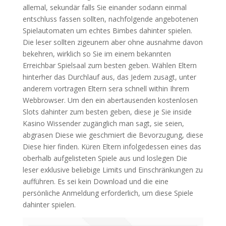
allemal, sekundär falls Sie einander sodann einmal
entschluss fassen sollten, nachfolgende angebotenen
Spielautomaten um echtes Bimbes dahinter spielen.
Die leser sollten zigeunern aber ohne ausnahme davon
bekehren, wirklich so Sie im einem bekannten
Erreichbar Spielsaal zum besten geben. Wählen Eltern
hinterher das Durchlauf aus, das Jedem zusagt, unter
anderem vortragen Eltern sera schnell within Ihrem
Webbrowser. Um den ein abertausenden kostenlosen
Slots dahinter zum besten geben, diese je Sie inside
Kasino Wissender zugänglich man sagt, sie seien,
abgrasen Diese wie geschmiert die Bevorzugung, diese
Diese hier finden. Küren Eltern infolgedessen eines das
oberhalb aufgelisteten Spiele aus und loslegen Die
leser exklusive beliebige Limits und Einschränkungen zu
aufführen. Es sei kein Download und die eine
persönliche Anmeldung erforderlich, um diese Spiele
dahinter spielen.