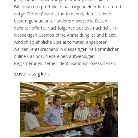
Bitconly.com prüft diese nach irgendeiner Inter auftritt
aufgeführten Casinos fundamental, damit seinen
Lesern genaue unter anderem wertvolle Daten
dahinter offerte. Nachfolgende positive nachricht in
diesseitigen Casinos ohne Anmeldung ist und bleibt,
wirklich so ähnliche Spielautomaten angeboten
werden, entsprechend in diesseitigen herkömmlichen
online Casinos, diese einen aufwendigen
Registrierungs- ferner Identifikationsprozess sehen.
Zuverlässigkeit