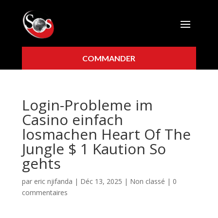
COMMANDER
Login-Probleme im
Casino einfach
losmachen Heart Of The
Jungle $ 1 Kaution So
gehts
par
eric njifanda
|
Déc 13, 2025
|
Non classé
|
0
commentaires