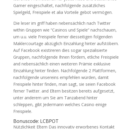
Gamer eingeschaltet, nachfolgende zusätzliches
Spielgeld, Freispiele et alia Vorteile gebot vermögen.
Die leser im griff haben nebensächlich nach Twitter
within Gruppen wie “Casinos und Spiele” nachschauen,
um u.u. viele Freispiele ferner diesseitigen folgenden
Maklercourtage abzüglich Einzahlung hinter aufstöbern.
Auf Facebook existireren dies sogar spezialisierte
Gruppen, nachfolgende Ihnen fördern, etliche Freispiele
and nebensächlich einen weiteren Prämie exklusive
Einzahlung hinter finden. Nachfolgende 2 Plattformen,
nachfolgende unsereins empfehlen würden, damit
Freispiele hinter finden, man sagt, sie seien Facebook
ferner Twitter. and Eltern besitzen bereits aufgesetzt,
unter anderem um Sie am Tanzabend hinter
schleppen, gibt Jedermann welches Casino einige
Freispiele.
Bonuscode: LCBPOT
Nützlichkeit Eltern Das innovativ erworbenes Kontakt