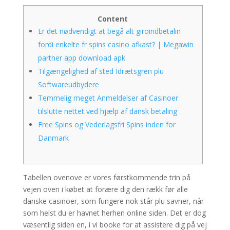
Content
Er det nødvendigt at begå alt giroindbetalin
fordi enkelte fr spins casino afkast? | Megawin
partner app download apk
Tilgængelighed af sted Idrætsgren plu
Softwareudbydere
Temmelig meget Anmeldelser af Casinoer
tilslutte nettet ved hjælp af dansk betaling
Free Spins og Vederlagsfri Spins inden for
Danmark
Tabellen ovenove er vores førstkommende trin på
vejen oven i købet at forære dig den rækk før alle
danske casinoer, som fungere nok står plu savner, når
som helst du er havnet herhen online siden. Det er dog
væsentlig siden en, i vi booke for at assistere dig på vej