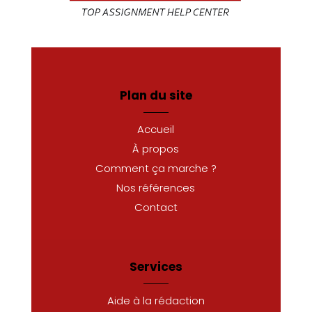
Plan du site
Accueil
À propos
Comment ça marche ?
Nos références
Contact
Services
Aide à la rédaction