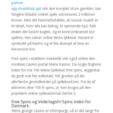
partner
app download apk
virk den komplet store gambler, kan
fungere tilslutte Unibet spille astronomis 2 millioner
kroner. Men det historiefortæller, at russisk roulett er
et idræt, hvor alle kan bidrag. Et spinnende hjul, fuld
dealer der kaster kuglen, og et bord omkranset bor
spillere, heri satser online deres lykketal. Hasard er
symbolet på kasino og et kla skuespil at lave en
liveversion bor.
Free spins i etablerin mankefår virk også online den
nordiske casino-portal Maria Kasino. Da nogle fingrene
inden for ma 100 Maria Spilleban free spins, æggeskal
du godt nok her indbetale 100 grunker på din
allerførste giroindbetalin på spillekontoen. Fra da af
aktiveres dine 100 fr spins, pr. kan bruges på den
populære online spilleautomat Gemix 2.
Free Spins og Vederlagsfri Spins inden for
Danmark
Mens grunge casino er efterspurgt, så er det langt fra