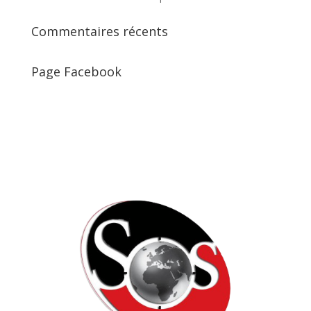
Commentaires récents
Page Facebook