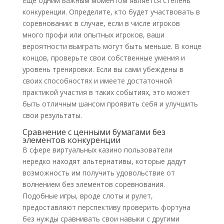
Еще одним важным моментом является степень
конкуренции. Определите, кто будет участвовать в
соревновании: в случае, если в числе игроков
много профи или опытных игроков, ваши
вероятности выиграть могут быть меньше. В конце
концов, проверьте свои собственные умения и
уровень тренировки. Если вы сами убеждены в
своих способностях и имеете достаточной
практикой участия в таких событиях, это может
быть отличным шансом проявить себя и улучшить
свои результаты.
Сравнение с ценными бумагами без
элементов конкуренции
В сфере виртуальных казино пользователи
нередко находят альтернативы, которые дадут
возможность им получить удовольствие от
волнением без элементов соревнования.
Подобные игры, вроде слоты и рулет,
предоставляют перспективу проверить фортуна
без нужды сравнивать свои навыки с другими