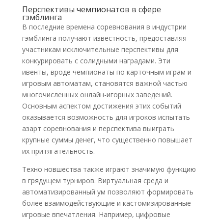
Перспективы чемпионатов в сфере
гэмблинга
В последние времена соревнования в индустрии
гэмблинга получают известность, предоставляя
участникам исключительные перспективы для
конкурировать с солидными наградами. Эти
ивенты, вроде чемпионаты по карточным играм и
игровым автоматам, становятся важной частью
многочисленных онлайн-игорных заведений.
Основным аспектом достижения этих событий
оказывается возможность для игроков испытать
азарт соревнования и перспектива выиграть
крупные суммы денег, что существенно повышает
их притягательность.
Техно новшества также играют значимую функцию
в грядущем турниров. Виртуальная среда и
автоматизированный ум позволяют формировать
более взаимодействующие и кастомизированные
игровые впечатления. Например, цифровые