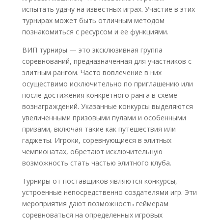
испытать удачу на известных играх. Участие в этих
турнирах может быть отличным методом
познакомиться с ресурсом и ее функциями.
ВИП турниры — это эксклюзивная группа
соревнований, предназначенная для участников с
элитным рангом. Часто вовлечение в них
осуществимо исключительно по приглашению или
после достижения конкретного ранга в схеме
вознаграждений. Указанные конкурсы выделяются
увеличенными призовыми пулами и особенными
призами, включая такие как путешествия или
гаджеты. Игроки, соревнующиеся в элитных
чемпионатах, обретают исключительную
возможность стать частью элитного клуба.
Турниры от поставщиков являются конкурсы,
устроенные непосредственно создателями игр. Эти
мероприятия дают возможность геймерам
соревноваться на определенных игровых