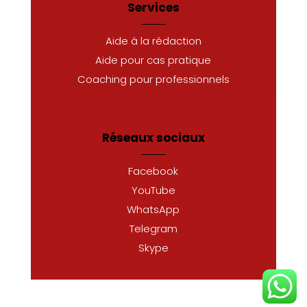
Services
Aide à la rédaction
Aide pour cas pratique
Coaching pour professionnels
Réseaux sociaux
Facebook
YouTube
WhatsApp
Telegram
Skype