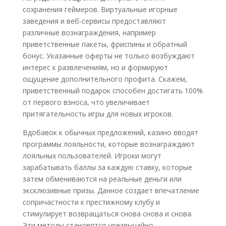
сохранения геймеров. Виртуальные игорные
заведения и веб-сервисы предоставляют
различные вознаграждения, например
приветственные пакеты, фриспины и обратный
бонус. Указанные оферты не только возбуждают
интерес к развлечениям, но и формируют
ощущение дополнительного профита. Скажем,
приветственный подарок способен достигать 100%
от первого взноса, что увеличивает
притягательность игры для новых игроков.
Вдобавок к обычных предложений, казино вводят
программы лояльности, которые вознаграждают
лояльных пользователей. Игроки могут
зарабатывать баллы за каждую ставку, которые
затем обмениваются на реальные деньги или
эксклюзивные призы. Данное создает впечатление
сопричастности к престижному клубу и
стимулирует возвращаться снова снова и снова.
Эти методы становятся чрезвычайно