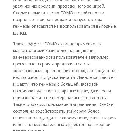
увеличению времени, проведенного за игрой.
Следует заметить, что FOMO в особенности
возрастает при распродаж и бонусов, когда
геймеры опасаются не воспользоваться выгодные
шансы.
Также, эффект FOMO активно применяется
маркетологами казино для наращивания
заинтересованности пользователей. Например,
временные в сроках предложения или
эксклюзивные соревнования порождают ощущение
неотложности и уникальности. Данное заставляет
к факту, что геймеры с большей частотой
принимают участие в азартных играх, даже если
они изначально не намеревались это сделать.
Таким образом, понимание и управление FOMO в
состоянии содействовать геймерам более
взвешенно подходить к своему поведению в игре и
избегать нежелательных эффектов чрезмерной