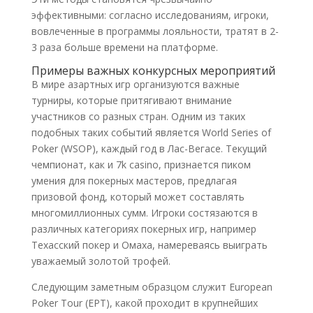
эффективными: согласно исследованиям, игроки,
вовлеченные в программы лояльности, тратят в 2-
3 раза больше времени на платформе.
Примеры важных конкурсных мероприятий
В мире азартных игр организуются важные
турниры, которые притягивают внимание
участников со разных стран. Одним из таких
подобных таких событий является World Series of
Poker (WSOP), каждый год в Лас-Вегасе. Текущий
чемпионат, как и 7k casino, признается пиком
умения для покерных мастеров, предлагая
призовой фонд, который может составлять
многомиллионных сумм. Игроки состязаются в
различных категориях покерных игр, например
Техасский покер и Омаха, намереваясь выиграть
уважаемый золотой трофей.
Следующим заметным образцом служит European
Poker Tour (EPT), какой проходит в крупнейших