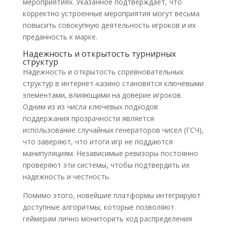
мероприятиях. Указанное подтверждает, что
корректно устроенные мероприятия могут весьма
повысить совокупную деятельность игроков и их
преданность к марке.
Надежность и открытость турнирных
структур
Надежность и открытость соревновательных
структур в интернет-казино становятся ключевыми
элементами, влияющими на доверие игроков.
Одним из из числа ключевых подходов
поддержания прозрачности является
использование случайных генераторов чисел (ГСЧ),
что заверяют, что итоги игр не поддаются
манипуляциям. Независимые ревизоры постоянно
проверяют эти системы, чтобы подтвердить их
надежность и честность.
Помимо этого, новейшие платформы интегрируют
доступные алгоритмы, которые позволяют
геймерам лично мониторить ход распределения