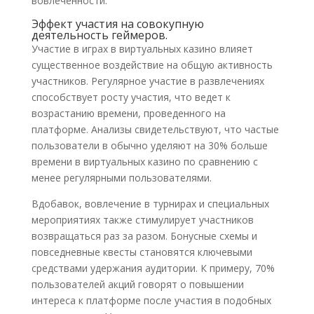
вовлеченности.
Эффект участия на совокупную
деятельность геймеров.
Участие в играх в виртуальных казино влияет
существенное воздействие на общую активность
участников. Регулярное участие в развлечениях
способствует росту участия, что ведет к
возрастанию времени, проведенного на
платформе. Анализы свидетельствуют, что частые
пользователи в обычно уделяют на 30% больше
времени в виртуальных казино по сравнению с
менее регулярными пользователями.
Вдобавок, вовлечение в турнирах и специальных
мероприятиях также стимулирует участников
возвращаться раз за разом. Бонусные схемы и
повседневные квесты становятся ключевыми
средствами удержания аудитории. К примеру, 70%
пользователей акций говорят о повышении
интереса к платформе после участия в подобных