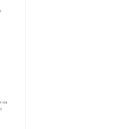
е
а
и на
о