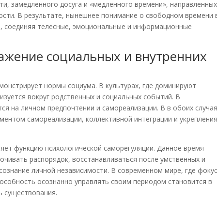
ти, замедленного досуга и «медленного времени», направленных
ости. В результате, нынешнее понимание о свободном времени 
, соединяя телесные, эмоциональные и информационные
ражение социальных и внутренних
монстрирует нормы социума. В культурах, где доминируют
изуется вокруг родственных и социальных событий. В
тся на личном предпочтении и самореализации. В в обоих случа
ментом самореализации, коллективной интеграции и укреплени
няет функцию психологической саморегуляции. Данное время
очивать распорядок, восстанавливаться после умственных и
осознание личной независимости. В современном мире, где фоку
пособность осознанно управлять своим периодом становится в
ь существования.