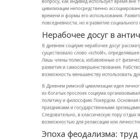
вопросу, как индивид использует время вне
цивилизации непосредственно ассоциирован
времени и формы его использования. Развит
повседневности, но и развитие социального 
Нерабочее досуг в анти
В древнем социуме нерабочее досуг рассмат
существовало слово «scholē», определявшее 
Лишь члены полиса, избавленные от физичес
развития и самосовершенствования. Рабств
возможность меньшинству использовать дух
В Древнем римской цивилизации идея личног
из богатых прослоек социума организовывали
политику и философию Покердом. Основная 
праздниками и государственными зрелищами,
Следовательно, в классическую пору отдых 
возможностью для релаксации или личностно
Эпоха феодализма: труд