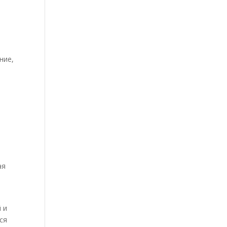
ние,
ая
 и
ся