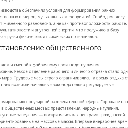
оизводства обеспечили условия для формирования ранних
ственных вечеров, музыкальных мероприятий. Свободное досуг
т жизненного равновесия, а не как противоположность работе.
ультативности и внутренней энергии, что послужило в базу
загрузки физических и психических потенциалов.
становление общественного
рдом и сменой к фабричному производству личное
ание. Резкое отделение рабочего и личного отрезка стало од
 мира. Трудовые часы строго ограничивались, а время отдыха с
от век возникли начальные законодательно регулируемые
формированию популярной развлекательной сферы. Горожане на
 в общественных местах: представления, народные гуляния,
осуговые заведения — воспринялись как центрами гражданской
 ориентированные на массовые массы. Впервые внерабочее врем
структуры, способный приносить доход и формировать социаль