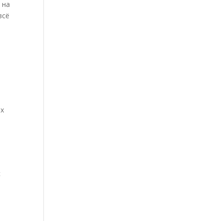
 на
всё
ях
я
с