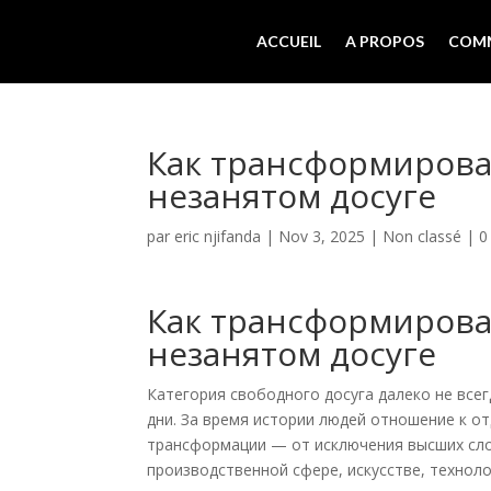
ACCUEIL
A PROPOS
COMM
Как трансформирова
незанятом досуге
par
eric njifanda
|
Nov 3, 2025
|
Non classé
|
0
Как трансформирова
незанятом досуге
Категория свободного досуга далеко не все
дни. За время истории людей отношение к от
трансформации — от исключения высших сло
производственной сфере, искусстве, технол