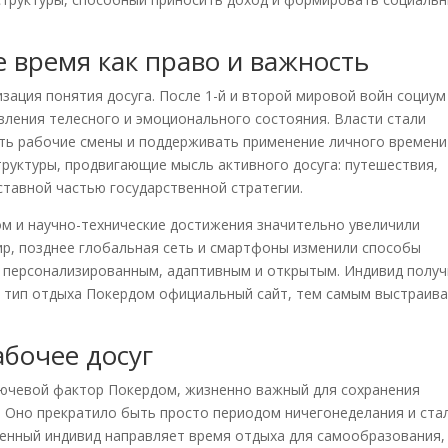
е время как право и важность
зация понятия досуга. После 1-й и второй мировой войн социум
ления телесного и эмоционального состояния. Власти стали
ть рабочие смены и поддерживать применение личного времени
труктуры, продвигающие мысль активного досуга: путешествия,
ставной частью государственной стратегии.
 и научно-технические достижения значительно увеличили
ир, позднее глобальная сеть и смартфоны изменили способы
е персонализированным, адаптивным и открытым. Индивид полу
 тип отдыха Покердом официальный сайт, тем самым выстраив
абочее досуг
лючевой фактор Покердом, жизненно важный для сохранения
. Оно прекратило быть просто периодом ничегонеделания и ста
менный индивид направляет время отдыха для самообразования,