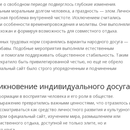
е о свободном периоде подверглось глубокие изменения.
льным моральным долгом человека, а праздность — злом. Лично
жная проблема внутренней чистоте. Исключением считались
ли особенности временипровождения и молитвы. Они выполняли
ихожан и формируя возможность для совместного отдыха.
нных трудовых норм сохранялись варианты народного досуга —
забавы. Подобные мероприятия выполняли естественным
 и помогали поддерживать общественное стабильность. Таким
екратило быть привилегированной честью, но ещё не обрело
иальный сайт было строго упорядоченным и подчиненным
никновение индивидуального досуг
ормации в восприятии человека и его роли в обществе.
выражению превратились важными ценностями, что отразилось 
ссматриваться как средство личностного развития и культурног
дом официальный сайт, изучением мира, размышлением или
мственного отдыха, доступной не только элите, но и
о круга.