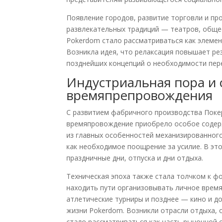
Появление городов, развитие торговли и пр
развлекательных традиций — театров, обще
Pokerdom стало рассматриваться как элемен
Возникла идея, что релаксация повышает рез
позднейших концепций о необходимости пере
Индустриальная пора и 
времяпрепровождения
С развитием фабричного производства Поке
времяпровождение приобрело особое содерж
из главных особенностей механизированного
как необходимое поощрение за усилие. В эт
праздничные дни, отпуска и дни отдыха.
Техническая эпоха также стала толчком к 
находить пути организовывать личное время
атлетические турниры и позднее — кино и д
жизни Pokerdom. Возникли отрасли отдыха,
стало рассматриваться как часть рыночной 