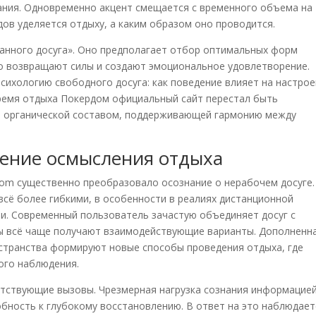
ания. Одновременно акцент смещается с временного объема на
дов уделяется отдыху, а каким образом оно проводится.
анного досуга». Оно предполагает отбор оптимальных форм
о возвращают силы и создают эмоциональное удовлетворение.
сихологию свободного досуга: как поведение влияет на настрое
время отдыха Покердом официальный сайт перестал быть
го органической составом, поддерживающей гармонию между
нение осмысления отдыха
m существенно преобразовало осознание о нерабочем досуге.
сё более гибкими, в особенности в реалиях дистанционной
и. Современный пользователь зачастую объединяет досуг с
ры всё чаще получают взаимодействующие варианты. Дополненн
транства формируют новые способы проведения отдыха, где
ого наблюдения.
утствующие вызовы. Чрезмерная нагрузка сознания информацией
бность к глубокому восстановлению. В ответ на это наблюдает