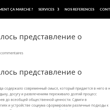
ENT ÇA MARCHE ?
SERVICES
NOS REFERENCES
CONT
лось представление о
 commentaires
лось представление о
гда содержало современный смысл, который придается в него в 
дыху, досугу и развлечениям переживало долгий процесс
ев до всеобщей общественной ценности. Сдвиги в
огиях и устройстве социума сформировали различные подходы к