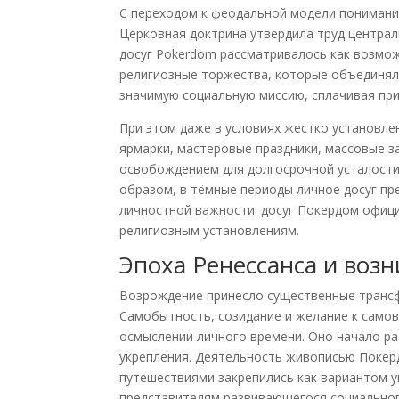
С переходом к феодальной модели понимани
Церковная доктрина утвердила труд центра
досуг Pokerdom рассматривалось как возмо
религиозные торжества, которые объединя
значимую социальную миссию, сплачивая пр
При этом даже в условиях жестко установле
ярмарки, мастеровые праздники, массовые 
освобождением для долгосрочной усталости
образом, в тёмные периоды личное досуг пр
личностной важности: досуг Покердом офиц
религиозным установлениям.
Эпоха Ренессанса и воз
Возрождение принесло существенные трансф
Самобытность, созидание и желание к само
осмыслении личного времени. Оно начало ра
укрепления. Деятельность живописью Покер
путешествиями закрепились как вариантом у
представителям развивающегося социальног