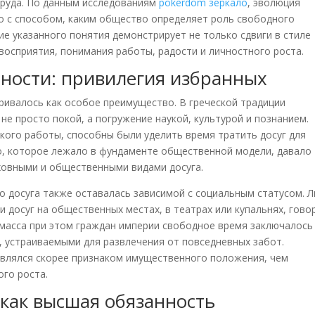
 труда. По данным исследованиям
pokerdom зеркало
, эволюция
о с способом, каким общество определяет роль свободного
ие указанного понятия демонстрирует не только сдвиги в стиле
восприятия, понимания работы, радости и личностного роста.
чности: привилегия избранных
ривалось как особое преимущество. В греческой традиции
не просто покой, а погружение наукой, культурой и познанием.
кого работы, способны были уделить время тратить досуг для
о, которое лежало в фундаменте общественной модели, давало
овными и общественными видами досуга.
о досуга также оставалась зависимой с социальным статусом. 
 досуг на общественных местах, в театрах или купальнях, гово
масса при этом граждан империи свободное время заключалось
 устраиваемыми для развлечения от повседневных забот.
являлся скорее признаком имущественного положения, чем
го роста.
 как высшая обязанность