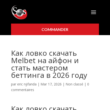
COMMANDER
Как ловко скачать
Melbet на айфон и
стать мастером
беттинга в 2026 году
par
eric njifanda
|
Mar 17, 2026
|
Non classé
|
0
commentaires
Как ловко скачать