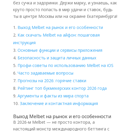
без сучка и задоринки. Держи марку, и узнаешь, как
круто просто попасть в мир удачи и ставок, будь
ты в центре Москвы или на окраине Екатеринбурга!
Выход Melbet на рынок и его особенности
Как скачать Melbet на айфон: пошаговая
инструкция
Основные функции и сервисы приложения
Безопасность и защита личных данных
Профи-советы по использованию Melbet на iOS
Часто задаваемые вопросы
Прогнозы на 2026: горячие ставки
Рейтинг топ букмекерских контор 2026 года
Аргументы и факты из мира спорта
Заключение и контактная информация
Выход Melbet на рынок и его особенности
В 2026-м Melbet — не просто контора, а
настоящий монстр международного беттинга с