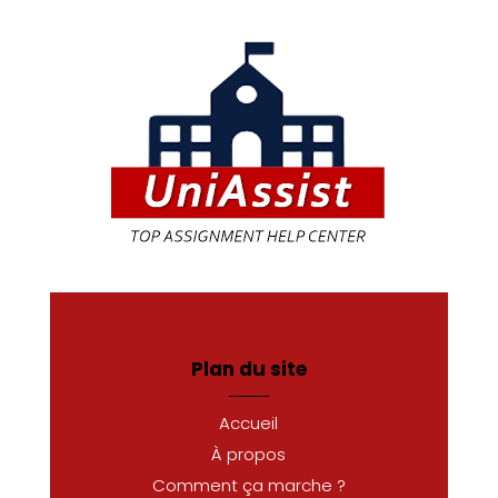
Plan du site
Accueil
À propos
Comment ça marche ?