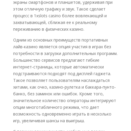
экраны смартфонов и планшетов, удерживая при
этом отличную графику и звук. Такое сделает
процесс в 1xslots casino более вовлекающей и
захватывающей, сближая ее к реальному
переживанию в физических казино.
Одним из основных преимуществ портативных
лайв-казино является опция участия в играх без
потребности в загрузки дополнительных программ.
Большинство сервисов предлагают гибкие
интернет-страницы, которые автоматически
подстраиваются подходят под дисплей гаджета.
Такое позволяет пользователям наслаждаться
хитами, как очко, казино-рулетка и баккара-пунто-
банко, без заминок или ошибок. Кроме того,
значительное количество операторы интегрируют
опции многотабличного режима, что дает
возможность одновременно играть в несколько
игр, увеличивая шансы на выигрыш.