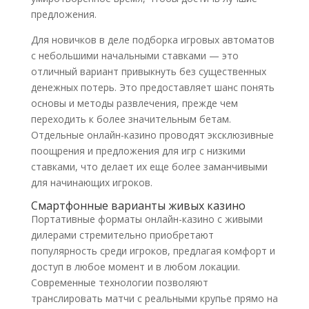
предложения.
Для новичков в деле подборка игровых автоматов
с небольшими начальными ставками — это
отличный вариант привыкнуть без существенных
денежных потерь. Это предоставляет шанс понять
основы и методы развлечения, прежде чем
переходить к более значительным бетам.
Отдельные онлайн-казино проводят эксклюзивные
поощрения и предложения для игр с низкими
ставками, что делает их еще более заманчивыми
для начинающих игроков.
Смартфонные варианты живых казино
Портативные форматы онлайн-казино с живыми
дилерами стремительно приобретают
популярность среди игроков, предлагая комфорт и
доступ в любое момент и в любом локации.
Современные технологии позволяют
транслировать матчи с реальными крупье прямо на