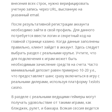
внесения всех строк, нужно верифицировать
учетную запись через URL, высланную на
указанный email.
После результативной регистрации аккаунта
необходимо зайти в свой профиль. Для данного
потребуется ввести логин и секретный код на
главной странице казино. Когда данные заполнены
правильно, клиент зайдет в аккаунт. Здесь следует
выбрать раздел с реальными крупье. Учтите, что
для подключения к играм может быть
необходимым зачисление средств на счета. Часто
минимальный депозит равен примерно 10-20 у.е.,
что предоставляет шанс сразу включиться в игру с
реальными дилерами, используя платформу 1xslots
casino.
В разделе с реальными ведущими геймеры могут
получать удовольствие от такими играми, как
блэкджек, рулет, и баккара. Всякая сессия ведется