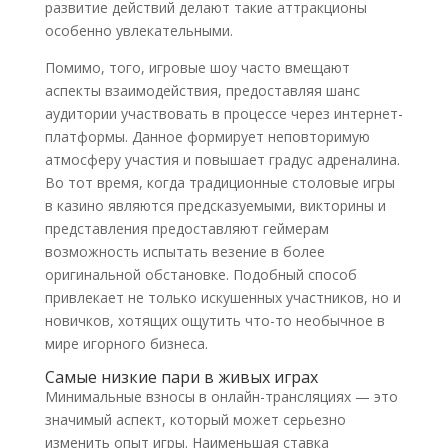
развитие действий делают такие аттракционы
особенно увлекательными.
Помимо, того, игровые шоу часто вмещают
аспекты взаимодействия, предоставляя шанс
аудитории участвовать в процессе через интернет-
платформы. Данное формирует неповторимую
атмосферу участия и повышает градус адреналина.
Во тот время, когда традиционные столовые игры
в казино являются предсказуемыми, викторины и
представления предоставляют геймерам
возможность испытать везение в более
оригинальной обстановке. Подобный способ
привлекает не только искушенных участников, но и
новичков, хотящих ощутить что-то необычное в
мире игорного бизнеса.
Самые низкие пари в живых играх
Минимальные взносы в онлайн-трансляциях — это
значимый аспект, который может серьезно
изменить опыт игры. Наименьшая ставка