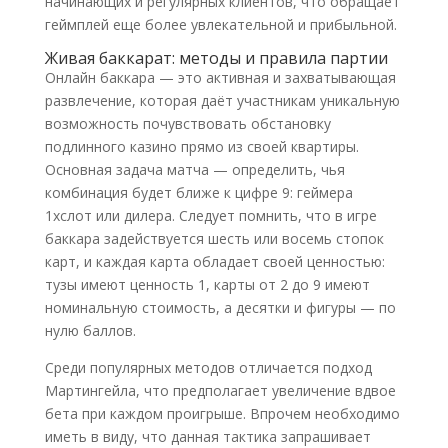
начинающих и регулярных клиентов, что обращает
геймплей еще более увлекательной и прибыльной.
Живая бaккaрaт: методы и правила партии
Онлайн баккара — это активная и захватывающая
развлечение, которая даёт участникам уникальную
возможность почувствовать обстановку
подлинного казино прямо из своей квартиры.
Основная задача матча — определить, чья
комбинация будет ближе к цифре 9: геймера
1хслот или дилера. Следует помнить, что в игре
баккара задействуется шесть или восемь стопок
карт, и каждая карта обладает своей ценностью:
тузы имеют ценность 1, карты от 2 до 9 имеют
номинальную стоимость, а десятки и фигуры — по
нулю баллов.
Среди популярных методов отличается подход
Мартингейла, что предполагает увеличение вдвое
бета при каждом проигрыше. Впрочем необходимо
иметь в виду, что данная тактика запрашивает