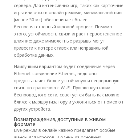
сервера. Для интенсивных игр, таких как карточные
игры или очко в онлайн режиме, минимальный пинг
(менее 50 мс) обеспечивает более
беспрепятственный игровой процесс. Помимо
этого, устойчивость связи играет первостепенное
влияние: даже мимолетные разрывы могут
привести к потере ставок или неправильной
обработке данных.
Наилучшим вариантом будет соединение через
Ethernet-соединение Ethernet, ведь оно
предоставляет более устойчивую и непрерывную
связь по сравнению с Wi-Fi. При эксплуатации
беспроводного сети, советуется быть как можно
ближе к маршрутизатору и уклоняться от помех от
других устройств.
Вознаграждения, доступные в живом
формате
Live-режим в онлайн казино предлагает особые
шансы для игроков, и одним из основных