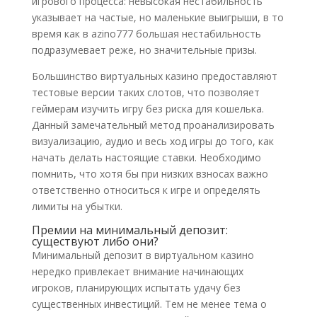
игрового процесса: невысокая нестабильность
указывает на частые, но маленькие выигрыши, в то
время как в azino777 большая нестабильность
подразумевает реже, но значительные призы.
Большинство виртуальных казино предоставляют
тестовые версии таких слотов, что позволяет
геймерам изучить игру без риска для кошелька.
Данный замечательный метод проанализировать
визуализацию, аудио и весь ход игры до того, как
начать делать настоящие ставки. Необходимо
помнить, что хотя бы при низких взносах важно
ответственно относиться к игре и определять
лимиты на убытки.
Премии на минимальный депозит:
существуют либо они?
Минимальный депозит в виртуальном казино
нередко привлекает внимание начинающих
игроков, планирующих испытать удачу без
существенных инвестиций. Тем не менее тема о