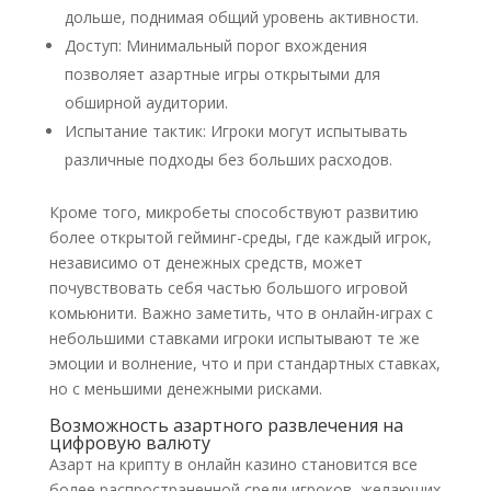
дольше, поднимая общий уровень активности.
Доступ: Минимальный порог вхождения
позволяет азартные игры открытыми для
обширной аудитории.
Испытание тактик: Игроки могут испытывать
различные подходы без больших расходов.
Кроме того, микробеты способствуют развитию
более открытой гейминг-среды, где каждый игрок,
независимо от денежных средств, может
почувствовать себя частью большого игровой
комьюнити. Важно заметить, что в онлайн-играх с
небольшими ставками игроки испытывают те же
эмоции и волнение, что и при стандартных ставках,
но с меньшими денежными рисками.
Возможность азартного развлечения на
цифровую валюту
Азарт на крипту в онлайн казино становится все
более распространенной среди игроков, желающих