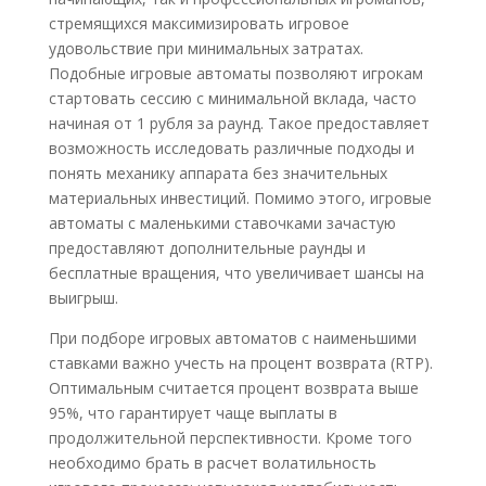
стремящихся максимизировать игровое
удовольствие при минимальных затратах.
Подобные игровые автоматы позволяют игрокам
стартовать сессию с минимальной вклада, часто
начиная от 1 рубля за раунд. Такое предоставляет
возможность исследовать различные подходы и
понять механику аппарата без значительных
материальных инвестиций. Помимо этого, игровые
автоматы с маленькими ставочками зачастую
предоставляют дополнительные раунды и
бесплатные вращения, что увеличивает шансы на
выигрыш.
При подборе игровых автоматов с наименьшими
ставками важно учесть на процент возврата (RTP).
Оптимальным считается процент возврата выше
95%, что гарантирует чаще выплаты в
продолжительной перспективности. Кроме того
необходимо брать в расчет волатильность