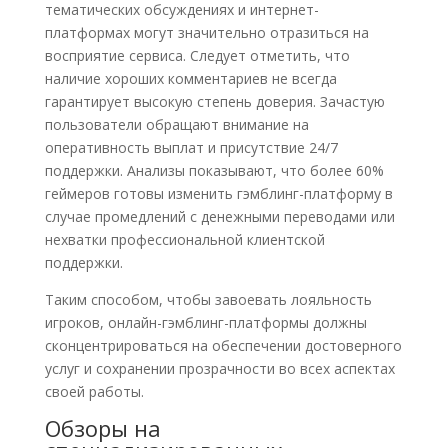
тематических обсуждениях и интернет-
платформах могут значительно отразиться на
восприятие сервиса. Следует отметить, что
наличие хороших комментариев не всегда
гарантирует высокую степень доверия. Зачастую
пользователи обращают внимание на
оперативность выплат и присутствие 24/7
поддержки. Анализы показывают, что более 60%
геймеров готовы изменить гэмблинг-платформу в
случае промедлений с денежными переводами или
нехватки профессиональной клиентской
поддержки.
Таким способом, чтобы завоевать лояльность
игроков, онлайн-гэмблинг-платформы должны
сконцентрироваться на обеспечении достоверного
услуг и сохранении прозрачности во всех аспектах
своей работы.
Обзоры на