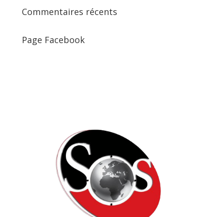
Commentaires récents
Page Facebook