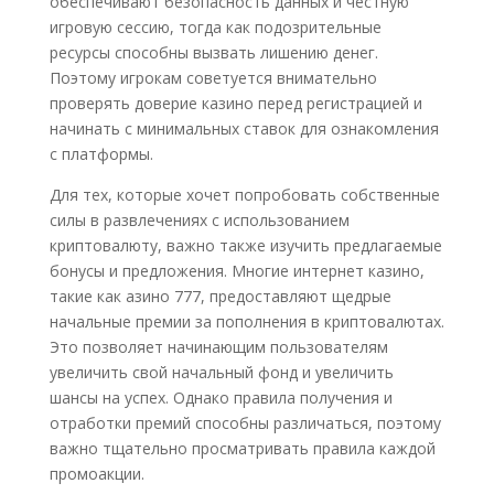
обеспечивают безопасность данных и честную
игровую сессию, тогда как подозрительные
ресурсы способны вызвать лишению денег.
Поэтому игрокам советуется внимательно
проверять доверие казино перед регистрацией и
начинать с минимальных ставок для ознакомления
с платформы.
Для тех, которые хочет попробовать собственные
силы в развлечениях с использованием
криптовалюту, важно также изучить предлагаемые
бонусы и предложения. Многие интернет казино,
такие как азино 777, предоставляют щедрые
начальные премии за пополнения в криптовалютах.
Это позволяет начинающим пользователям
увеличить свой начальный фонд и увеличить
шансы на успех. Однако правила получения и
отработки премий способны различаться, поэтому
важно тщательно просматривать правила каждой
промоакции.