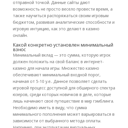
отправной точкой. Данные сайты дают
возможность не просто весело провести время, а
также научиться распоряжаться своим игровым
бюджетом, развивая аналитические способности и
игровую интуицию, как это делают в казино
онлайн.
Какой конкретно установлен минимальный
взнос
Минимальный вклад — это сумма, которую игрок
должен положить на свой баланс в интернет-
казино для начала игры. Множество казино
обеспечивают минимальный входной порог,
начиная от 5-10 у.е.. Данное позволяет сделать
игровой процесс доступной для обширного спектра
юзеров, среди которых новичков в деле, которые
лишь начинают своё путешествие в мир гэмблинга.
Необходимо иметь в виду, что сумма
минимального пополнения может варьироваться в
зависимости от выбранного метода оплаты.
Например, при эксплуатации виртуальных