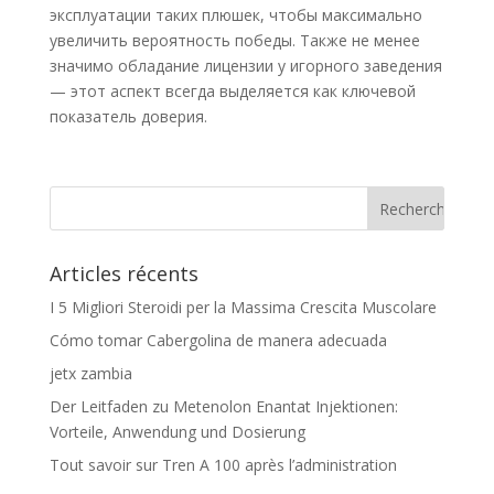
эксплуатации таких плюшек, чтобы максимально
увеличить вероятность победы. Также не менее
значимо обладание лицензии у игорного заведения
— этот аспект всегда выделяется как ключевой
показатель доверия.
Articles récents
I 5 Migliori Steroidi per la Massima Crescita Muscolare
Cómo tomar Cabergolina de manera adecuada
jetx zambia
Der Leitfaden zu Metenolon Enantat Injektionen:
Vorteile, Anwendung und Dosierung
Tout savoir sur Tren A 100 après l’administration