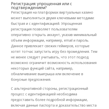
Регистрация: упрощенная или с
подтверждением?
Регистрация на платформах виртуальных казино
может выполняться двумя ключевыми методами:
быстрая и с идентификацией. Упрощенная
регистрация позволяет пользователям
оперативно открыть аккаунт, указав минимальный
объем информации, например, email и пароль.
Данное привлекает свежих геймеров, которые
хотят тотчас запустить игру без промедления. Тем
не менее следует учитывать, что этот подход
возможно ограничит возможность использования
некоторых функций сайта, например,
обналичивание выигрыша или включение в
бонусные предложения.
С альтернативной стороны, регистрационный
процесс с идентификацией необходима
предоставить более подробной информации,
включая данные паспорта и доказательство места