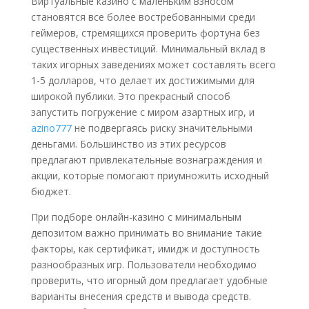
Виртуальные казино с маленьким взносом
становятся все более востребованными среди
геймеров, стремящихся проверить фортуна без
существенных инвестиций. Минимальный вклад в
таких игорных заведениях может составлять всего
1-5 долларов, что делает их достижимыми для
широкой публики. Это прекрасный способ
запустить погружение с миром азартных игр, и
azino777
не подвергаясь риску значительными
деньгами. Большинство из этих ресурсов
предлагают привлекательные вознаграждения и
акции, которые помогают приумножить исходный
бюджет.
При подборе онлайн-казино с минимальным
депозитом важно принимать во внимание такие
факторы, как сертификат, имидж и доступность
разнообразных игр. Пользователи необходимо
проверить, что игорный дом предлагает удобные
варианты внесения средств и вывода средств.