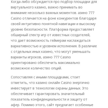
Когда-либо обсуждается про подбор площадки для
виртуального казино, важно принимать во
внимание несколько важных моментов. азино 777
Casino отличается на фоне конкурентов благодаря
своей интуитивно понятной навигации и высокому
уровню безопасности. Платформа предоставляет
обширный спектр игр от известных создателей,
что дает возможность геймерам наслаждаться
вариативностью и уровнем исполнения. В различие
с отдельных иных казино, что могут уменьшать
варианты игроков, азино 777 Casino
ориентировано обеспечить максимально
возможное количество опций.
Сопоставляя с иными площадками, стоит
отметить, что казино онлайн Casino энергично
инвестирует в технологии охраны данных. Это
обеспечивает гарантировать значительный
показатель конфиденциальности и защиту от
афер. Помимо этого, сайт предлагает особенные