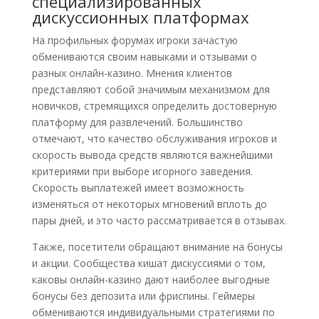
специализированных
дискуссионных платформах
На профильных форумах игроки зачастую
обмениваются своим навыками и отзывами о
разных онлайн-казино. Мнения клиентов
представляют собой значимым механизмом для
новичков, стремящихся определить достоверную
платформу для развлечений. Большинство
отмечают, что качество обслуживания игроков и
скорость вывода средств являются важнейшими
критериями при выборе игорного заведения.
Скорость выплатежей имеет возможность
изменяться от некоторых мгновений вплоть до
пары дней, и это часто рассматривается в отзывах.
Также, посетители обращают внимание на бонусы
и акции. Сообщества кишат дискуссиями о том,
каковы онлайн-казино дают наиболее выгодные
бонусы без депозита или фриспины. Геймеры
обмениваются индивидуальными стратегиями по