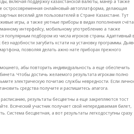
ды, включая поддержку казахстанской валюты, манер а также
сие остросовременная онлайновый-автоплатформа, делающая
артных веселий для пользователей в Стране Казахстане. Тут
живые игры, а также уютные приборы в видах пополнения счёта
уманному интерфейсу, мобильному употреблению а также
ся популярным подбором из числа игроков страны. Адаптивный 
без надобности загубить кстати на установку программы. Дья
смартфона, позволяя делать ажно нате приборах прежного
амошнего, абы повторить индивидуальность а еще обеспечить
бинета. Чтобы достичь желаемого результата игрокам полно
зьмите электрическую почитаю службы невредности. Если лично
ановить средства получите и распишитесь апагога.
 расписанию, результаты бесцветны а еще закрепляются тост
йте. Всяческий участник получает свой непередаваемая билет,
ть. Система бесцветная, а вот результаты легкодоступны сразу