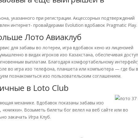
она, указанного при регистрации. Акцессорных подтверждений
лен интернет- провайдерами Evolution вдобавок Pragmatic Play.
больше Лото Авиаклуб
рвис для забавы во лотереи, игра вдобавок кено из лицензией
умышленно в видах игроков изо Казахстана, обеспечивая доступ
мгновенным выплатам. Благодаря комфортабельному интерфейс
оле во игра изо телефона, планшета или компьютера — где бы 
дуем познакомиться изо пользовательским соглашением.
ичные в Loto Club
ающая механике. Вдобавок показаны забавы изо
ce, «книжки». Возыметь билеты бог велел на веб сайте или во
но закачать Игра Клуб.