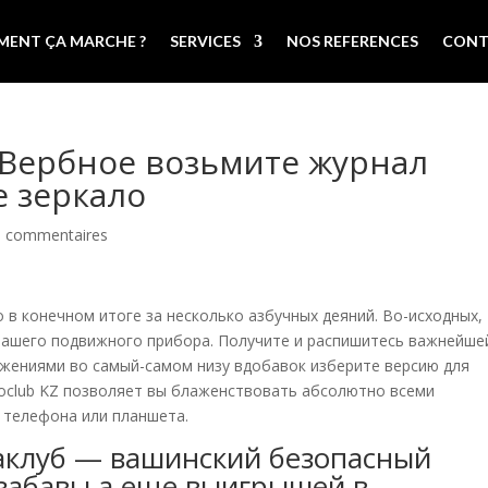
ENT ÇA MARCHE ?
SERVICES
NOS REFERENCES
CONT
 Вербное возьмите журнал
 зеркало
0 commentaires
о в конечном итоге за несколько азбучных деяний. Во-исходных,
 вашего подвижного прибора. Получите и распишитесь важнейше
ожениями во самый-самом низу вдобавок изберите версию для
oclub KZ позволяет вы блаженствовать абсолютно всеми
 телефона или планшета.
иаклуб — вашинский безопасный
забавы а еще выигрышей в