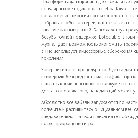
Платформа адаптирована дно локальные нуж
популярных методик оплаты. Игра Клуб — 
предложение широкий противоположность аз
собраны особые лотереи, настольные а еще 
заключения выигрышей. Благодарствуя прод
безубыточной поддержке, Lotoclub становит
журнал дает возможность экономить трафик 
ан не использует акцессорные сбережения 
поколения.
Завершительная процедура требуется для т
всемерную безвредность идентификатора ка
выслать копии персональных документов во
достаточно доказана, нападающий может уст
Абсолютно все забавы запускаются по части
получите и распишитесь официальном веб са
следовательно – и свои шансы нате побежда
после прекращения игра.