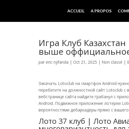
ACCUEIL
A PROPOS
COMM
Игра Клуб Казахстан
выше оффициальное
par
eric njifanda
|
Oct 21, 2025
|
Non classé
|
Закачать Lotoclub на смартфон Android нужн
перебегите на должностной сайт Lotoclub с
вебстранице сайта найдите грабанул с прил
Android.
Подвижное приложение лотереи Lot
вероятностями дебаркадеры прямо с вашего
Лото 37 клуб | Лото Ав
многовариантность для 