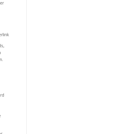
ter
n
ds,
n
n.
erd
e
or