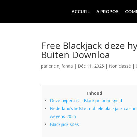
ACCUEIL
A PROPOS
COMM
Free Blackjack deze hy
Buiten Downloa
par
eric njifanda
|
Déc 11, 2025
|
Non classé
|
Inhoud
Deze hyperlink – Blackjac bonusgeld
Nederland’s liefste mobiele blackjack casino
wegens 2025
Blackjack sites