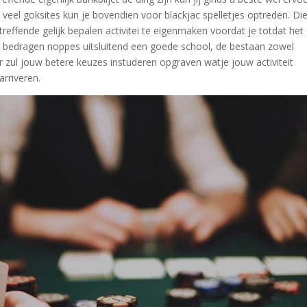
veel goksites kun je bovendien voor blackjac spelletjes optreden. Die
reffende gelijk bepalen activitei te eigenmaken voordat je totdat het
en bedragen noppes uitsluitend een goede school, de bestaan zowel
ur zul jouw betere keuzes instuderen opgraven watje jouw activiteit
rriveren.