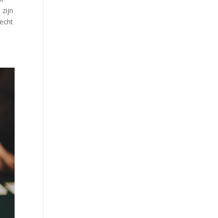
 zijn
 echt