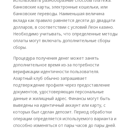
использовать разнообразные способы платежа:
банковские карты, электронные кошельки, или
банковские переводы. Наименьшая величина
вклада как правило равняется десяти до двадцати
долларов, в соответствии с условий Леон казино.
Необходимо учитывать, что определенные методы
оплаты могут включать дополнительные сборы
сборы.
Процедура получения денег может занять
дополнительное время из-за потребности
верификации идентичности пользователя.
Азартный клуб обычно запрашивает
подтверждение профиля через предоставление
документов, удостоверяющих персональные
данные и жилищный адрес. Финансы могут быть
выведены на идентичный аккаунт или карту, с
которых был сделан депозит. Период обработки
операции определяется используемого варианта и
способно изменяться от пары часов до пары дней.