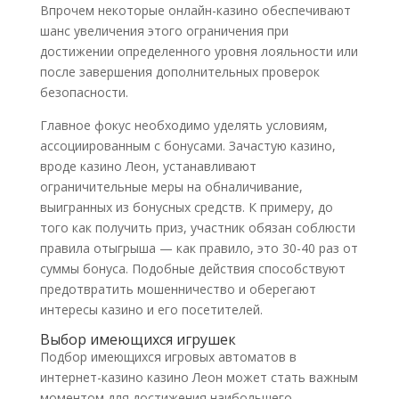
Впрочем некоторые онлайн-казино обеспечивают
шанс увеличения этого ограничения при
достижении определенного уровня лояльности или
после завершения дополнительных проверок
безопасности.
Главное фокус необходимо уделять условиям,
ассоциированным с бонусами. Зачастую казино,
вроде казино Леон, устанавливают
ограничительные меры на обналичивание,
выигранных из бонусных средств. К примеру, до
того как получить приз, участник обязан соблюсти
правила отыгрыша — как правило, это 30-40 раз от
суммы бонуса. Подобные действия способствуют
предотвратить мошенничество и оберегают
интересы казино и его посетителей.
Выбор имеющихся игрушек
Подбор имеющихся игровых автоматов в
интернет-казино казино Леон может стать важным
моментом для достижения наибольшего