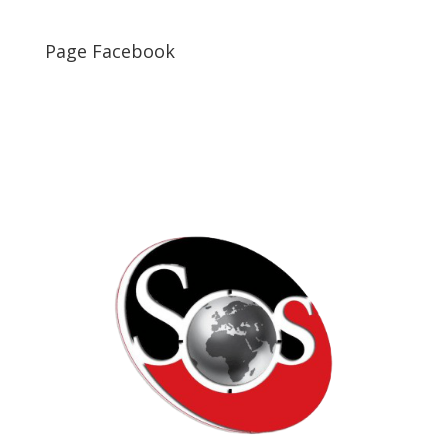
Page Facebook