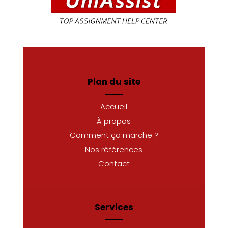
Plan du site
Accueil
À propos
Comment ça marche ?
Nos références
Contact
Services