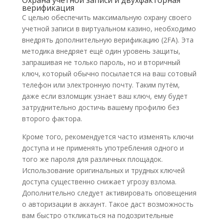
Охрана учетной записи и двухфакторная
верификация
С целью обеспечить максимальную охрану своего
учетной записи в виртуальном казино, необходимо
внедрять дополнительную верификацию (2FA). Эта
методика внедряет ещё один уровень защиты,
запрашивая не только пароль, но и вторичный
ключ, который обычно посылается на ваш сотовый
телефон или электронную почту. Таким путём,
даже если взломщик узнает ваш ключ, ему будет
затруднительно достичь вашему профилю без
второго фактора.
Кроме того, рекомендуется часто изменять ключи
доступа и не применять употребления одного и
того же пароля для различных площадок.
Использование оригинальных и трудных ключей
доступа существенно снижает угрозу взлома.
Дополнительно следует активировать оповещения
о авторизации в аккаунт. Такое даст возможность
вам быстро откликаться на подозрительные