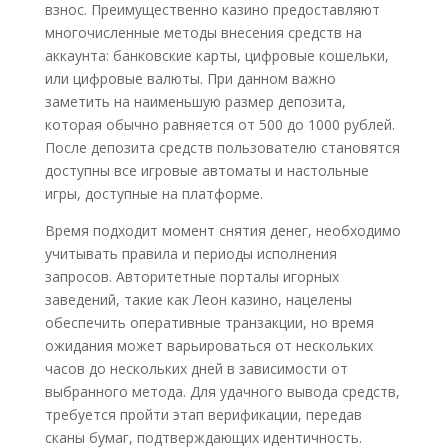
взнос. Преимущественно казино предоставляют
многочисленные методы внесения средств на
аккаунта: банковские карты, цифровые кошельки,
или цифровые валюты. При данном важно
заметить на наименьшую размер депозита,
которая обычно равняется от 500 до 1000 рублей.
После депозита средств пользователю становятся
доступны все игровые автоматы и настольные
игры, доступные на платформе.
Время подходит момент снятия денег, необходимо
учитывать правила и периоды исполнения
запросов. Авторитетные порталы игорных
заведений, такие как Леон казино, нацелены
обеспечить оперативные транзакции, но время
ожидания может варьироваться от нескольких
часов до нескольких дней в зависимости от
выбранного метода. Для удачного вывода средств,
требуется пройти этап верификации, передав
сканы бумаг, подтверждающих идентичность.