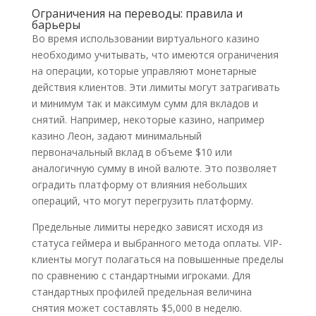
Ограничения на переводы: правила и
барьеры
Во время использовании виртуального казино
необходимо учитывать, что имеются ограничения
на операции, которые управляют монетарные
действия клиентов. Эти лимиты могут затрагивать
и минимум так и максимум сумм для вкладов и
снятий. Например, некоторые казино, например
казино Леон, задают минимальный
первоначальный вклад в объеме $10 или
аналогичную сумму в иной валюте. Это позволяет
оградить платформу от влияния небольших
операций, что могут перегрузить платформу.
Предельные лимиты нередко зависят исходя из
статуса геймера и выбранного метода оплаты. VIP-
клиенты могут полагаться на повышенные пределы
по сравнению с стандартными игроками. Для
стандартных профилей предельная величина
снятия может составлять $5,000 в неделю.