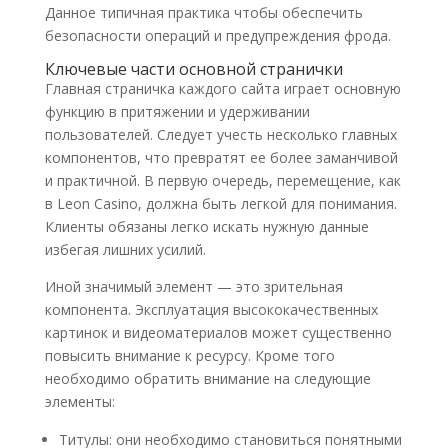
Данное типичная практика чтобы обеспечить
безопасности операций и предупреждения фрода.
Ключевые части основной странички
Главная страничка каждого сайта играет основную
функцию в притяжении и удерживании
пользователей. Следует учесть несколько главных
компонентов, что превратят ее более заманчивой
и практичной. В первую очередь, перемещение, как
в Leon Casino, должна быть легкой для понимания.
Клиенты обязаны легко искать нужную данные
избегая лишних усилий.
Иной значимый элемент — это зрительная
компонента. Эксплуатация высококачественных
картинок и видеоматериалов может существенно
повысить внимание к ресурсу. Кроме того
необходимо обратить внимание на следующие
элементы:
Титулы: они необходимо становиться понятными