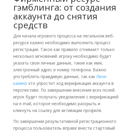
гэмблинга: от создания
аккаунта до снятия
средств
Для начала игрового процесса на легальном веб-
ресурсе казино необходимо выполнить процесс
регистрации. Такое как правило отнимает только
несколько мгновений: игроку необходимо будет
указать свои личные данные, такие как имя,
электронный адрес и номер телефона. Важно
употреблять правдивую данные, так как
Леон
казино
это упростит ход верификации аккаунта в
перспективе. По завершении внесения всех полей
игрок будет получать уведомление с верификацией
на e-mail, которое необходимо раскрыть и
кликнуть на ссылку для активации профиля.
По завершении результативной регистрационного
процесса пользователь вправе внести стартовый