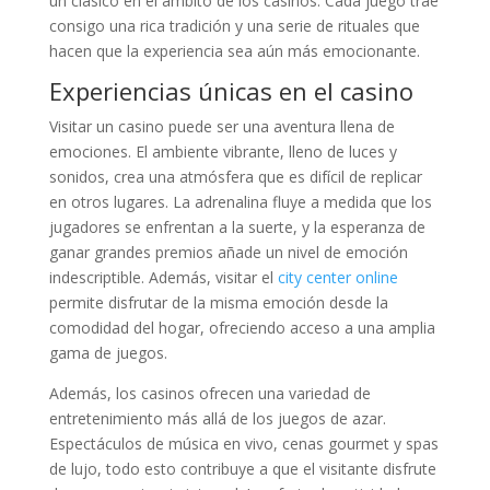
un clásico en el ámbito de los casinos. Cada juego trae
consigo una rica tradición y una serie de rituales que
hacen que la experiencia sea aún más emocionante.
Experiencias únicas en el casino
Visitar un casino puede ser una aventura llena de
emociones. El ambiente vibrante, lleno de luces y
sonidos, crea una atmósfera que es difícil de replicar
en otros lugares. La adrenalina fluye a medida que los
jugadores se enfrentan a la suerte, y la esperanza de
ganar grandes premios añade un nivel de emoción
indescriptible. Además, visitar el
city center online
permite disfrutar de la misma emoción desde la
comodidad del hogar, ofreciendo acceso a una amplia
gama de juegos.
Además, los casinos ofrecen una variedad de
entretenimiento más allá de los juegos de azar.
Espectáculos de música en vivo, cenas gourmet y spas
de lujo, todo esto contribuye a que el visitante disfrute