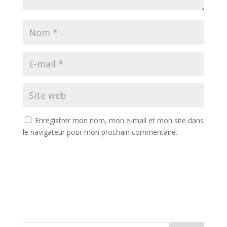
Enregistrer mon nom, mon e-mail et mon site dans
le navigateur pour mon prochain commentaire.