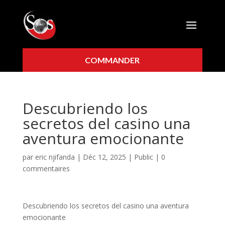
COMMANDER
Descubriendo los
secretos del casino una
aventura emocionante
par
eric njifanda
|
Déc 12, 2025
|
Public
|
0
commentaires
Descubriendo los secretos del casino una aventura
emocionante