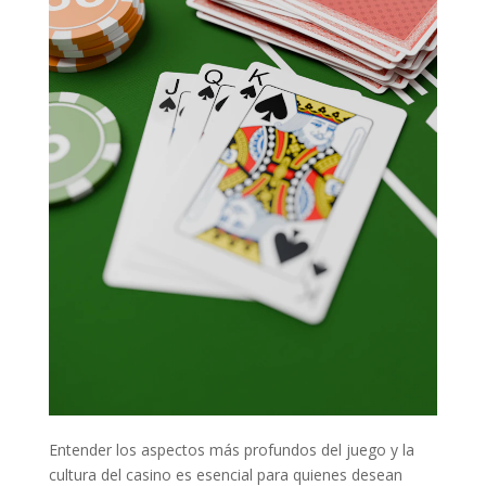
Entender los aspectos más profundos del juego y la
cultura del casino es esencial para quienes desean