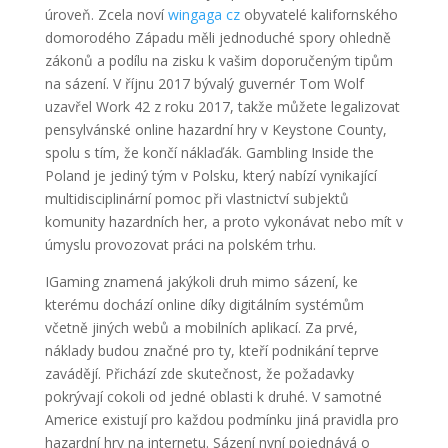
úroveň. Zcela noví
wingaga cz
obyvatelé kalifornského
domorodého Západu měli jednoduché spory ohledně
zákonů a podílu na zisku k vašim doporučeným tipům
na sázení. V říjnu 2017 bývalý guvernér Tom Wolf
uzavřel Work 42 z roku 2017, takže můžete legalizovat
pensylvánské online hazardní hry v Keystone County,
spolu s tím, že končí náklaďák. Gambling Inside the
Poland je jediný tým v Polsku, který nabízí vynikající
multidisciplinární pomoc při vlastnictví subjektů
komunity hazardních her, a proto vykonávat nebo mít v
úmyslu provozovat práci na polském trhu.
IGaming znamená jakýkoli druh mimo sázení, ke
kterému dochází online díky digitálním systémům
včetně jiných webů a mobilních aplikací. Za prvé,
náklady budou značné pro ty, kteří podnikání teprve
zavádějí. Přichází zde skutečnost, že požadavky
pokrývají cokoli od jedné oblasti k druhé. V samotné
Americe existují pro každou podmínku jiná pravidla pro
hazardní hry na internetu. Sázení nyní pojednává o