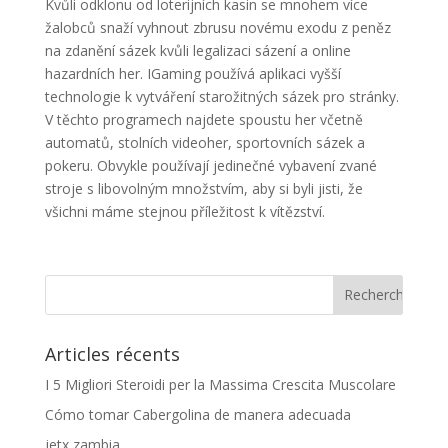
Kvůli odklonu od loterijních kasin se mnohem více
žalobců snaží vyhnout zbrusu novému exodu z peněz
na zdanění sázek kvůli legalizaci sázení a online
hazardních her. IGaming používá aplikaci vyšší
technologie k vytváření starožitných sázek pro stránky.
V těchto programech najdete spoustu her včetně
automatů, stolních videoher, sportovních sázek a
pokeru. Obvykle používají jedinečné vybavení zvané
stroje s libovolným množstvím, aby si byli jisti, že
všichni máme stejnou příležitost k vítězství.
Articles récents
I 5 Migliori Steroidi per la Massima Crescita Muscolare
Cómo tomar Cabergolina de manera adecuada
jetx zambia