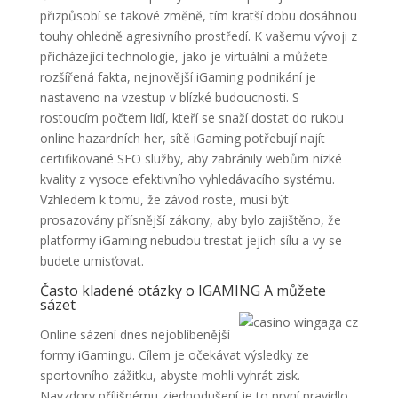
přizpůsobí se takové změně, tím kratší dobu dosáhnou
touhy ohledně agresivního prostředí. K vašemu vývoji z
přicházející technologie, jako je virtuální a můžete
rozšířená fakta, nejnovější iGaming podnikání je
nastaveno na vzestup v blízké budoucnosti. S
rostoucím počtem lidí, kteří se snaží dostat do rukou
online hazardních her, sítě iGaming potřebují najít
certifikované SEO služby, aby zabránily webům nízké
kvality z vysoce efektivního vyhledávacího systému.
Vzhledem k tomu, že závod roste, musí být
prosazovány přísnější zákony, aby bylo zajištěno, že
platformy iGaming nebudou trestat jejich sílu a vy se
budete umisťovat.
Často kladené otázky o IGAMING A můžete
sázet
Online sázení dnes nejoblíbenější
formy iGamingu. Cílem je očekávat výsledky ze
sportovního zážitku, abyste mohli vyhrát zisk.
Navzdory přílišnému zjednodušení je to první pravidlo