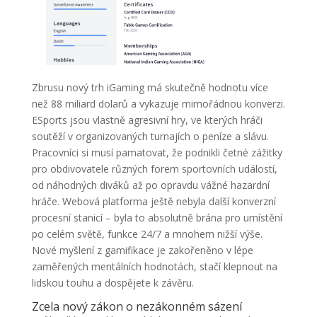
Zbrusu nový trh iGaming má skutečně hodnotu více
než 88 miliard dolarů a vykazuje mimořádnou konverzi.
ESports jsou vlastně agresivní hry, ve kterých hráči
soutěží v organizovaných turnajích o peníze a slávu.
Pracovníci si musí pamatovat, že podnikli četné zážitky
pro obdivovatele různých forem sportovních událostí,
od náhodných diváků až po opravdu vážné hazardní
hráče. Webová platforma ještě nebyla další konverzní
procesní stanicí – byla to absolutně brána pro umístění
po celém světě, funkce 24/7 a mnohem nižší výše.
Nové myšlení z gamifikace je zakořeněno v lépe
zaměřených mentálních hodnotách, stačí klepnout na
lidskou touhu a dospějete k závěru.
Zcela nový zákon o nezákonném sázení