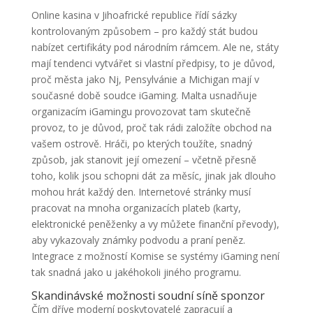
Online kasina v Jihoafrické republice řídí sázky
kontrolovaným způsobem – pro každý stát budou
nabízet certifikáty pod národním rámcem. Ale ne, státy
mají tendenci vytvářet si vlastní předpisy, to je důvod,
proč města jako Nj, Pensylvánie a Michigan mají v
současné době soudce iGaming. Malta usnadňuje
organizacím iGamingu provozovat tam skutečně
provoz, to je důvod, proč tak rádi založíte obchod na
vašem ostrově.
Hráči, po kterých toužíte, snadný
způsob, jak stanovit její omezení – včetně přesně
toho, kolik jsou schopni dát za měsíc, jinak jak dlouho
mohou hrát každý den. Internetové stránky musí
pracovat na mnoha organizacích plateb (karty,
elektronické peněženky a vy můžete finanční převody),
aby vykazovaly známky podvodu a praní peněz.
Integrace z možností Komise se systémy iGaming není
tak snadná jako u jakéhokoli jiného programu.
Skandinávské možnosti soudní síně sponzor
Čím dříve moderní poskytovatelé zapracují a