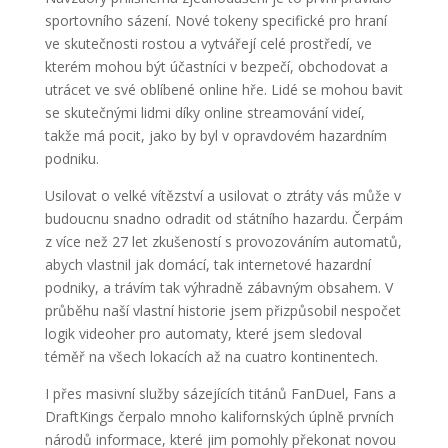
sportovního sázení. Nové tokeny specifické pro hraní
ve skutečnosti rostou a vytvářejí celé prostředí, ve
kterém mohou být účastníci v bezpečí, obchodovat a
utrácet ve své oblíbené online hře. Lidé se mohou bavit
se skutečnými lidmi díky online streamování videí,
takže má pocit, jako by byl v opravdovém hazardním
podniku.
Usilovat o velké vítězství a usilovat o ztráty vás může v
budoucnu snadno odradit od státního hazardu. Čerpám
z více než 27 let zkušeností s provozováním automatů,
abych vlastnil jak domácí, tak internetové hazardní
podniky, a trávím tak výhradně zábavným obsahem. V
průběhu naší vlastní historie jsem přizpůsobil nespočet
logik videoher pro automaty, které jsem sledoval
téměř na všech lokacích až na cuatro kontinentech.
I přes masivní služby sázejících titánů FanDuel, Fans a
DraftKings čerpalo mnoho kalifornských úplně prvních
národů informace, které jim pomohly překonat novou