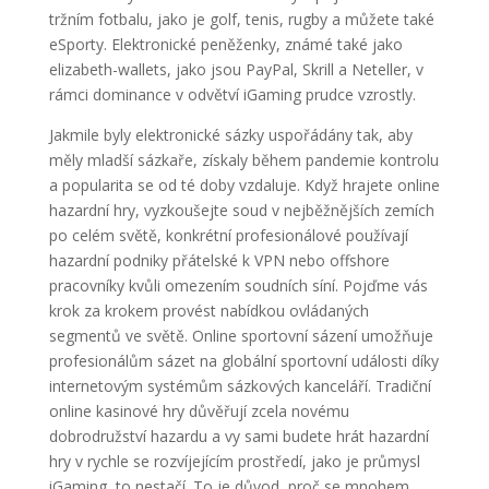
tržním fotbalu, jako je golf, tenis, rugby a můžete také
eSporty. Elektronické peněženky, známé také jako
elizabeth-wallets, jako jsou PayPal, Skrill a Neteller, v
rámci dominance v odvětví iGaming prudce vzrostly.
Jakmile byly elektronické sázky uspořádány tak, aby
měly mladší sázkaře, získaly během pandemie kontrolu
a popularita se od té doby vzdaluje. Když hrajete online
hazardní hry, vyzkoušejte soud v nejběžnějších zemích
po celém světě, konkrétní profesionálové používají
hazardní podniky přátelské k VPN nebo offshore
pracovníky kvůli omezením soudních síní. Pojďme vás
krok za krokem provést nabídkou ovládaných
segmentů ve světě. Online sportovní sázení umožňuje
profesionálům sázet na globální sportovní události díky
internetovým systémům sázkových kanceláří. Tradiční
online kasinové hry důvěřují zcela novému
dobrodružství hazardu a vy sami budete hrát hazardní
hry v rychle se rozvíjejícím prostředí, jako je průmysl
iGaming, to nestačí. To je důvod, proč se mnohem