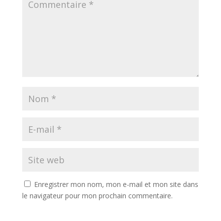
Enregistrer mon nom, mon e-mail et mon site dans
le navigateur pour mon prochain commentaire.