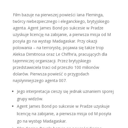
Film bazuje na pierwszej powieści Iana Fleminga,
twórcy niebezpiecznego i eleganckiego, brytyjskiego
agenta. Agent James Bond po sukcesie w Pradze
uzyskuje licencję na zabijanie, a pierwsza misja od M
posyła go na występ Madagaskar. Przy okazji
polowania – na terrorystę, pojawia się także trop
Aleksa Dimitriosa oraz Le Chiffre’a, pracujących dla
tajemniczej organizacji. Przez brytyjskiego
przedstawiciela traci od przeszło 100 milionów
dolarów. Pierwsza powieść o przygodach
najsłynniejszego agenta 007.
Jego interpretacja cieszy się jednak uznaniem sporej
grupy widzów.
Agent James Bond po sukcesie w Pradze uzyskuje
licencję na zabijanie, a pierwsza misja od M posyła
go na występ Madagaskar.