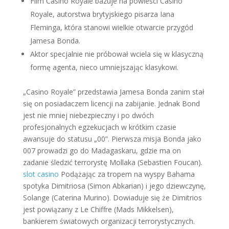
Film Casino Royale bazuje na powieści Casino
Royale, autorstwa brytyjskiego pisarza Iana
Fleminga, która stanowi wielkie otwarcie przygód
Jamesa Bonda.
Aktor specjalnie nie próbował wciela się w klasyczną
formę agenta, nieco umniejszając klasykowi.
„Casino Royale” przedstawia Jamesa Bonda zanim stał
się on posiadaczem licencji na zabijanie. Jednak Bond
jest nie mniej niebezpieczny i po dwóch
profesjonalnych egzekucjach w krótkim czasie
awansuje do statusu „00”. Pierwsza misja Bonda jako
007 prowadzi go do Madagaskaru, gdzie ma on
zadanie śledzić terrorystę Mollaka (Sebastien Foucan).
slot casino
Podążając za tropem na wyspy Bahama
spotyka Dimitriosa (Simon Abkarian) i jego dziewczynę,
Solange (Caterina Murino). Dowiaduje się że Dimitrios
jest powiązany z Le Chiffre (Mads Mikkelsen),
bankierem światowych organizacji terrorystycznych.