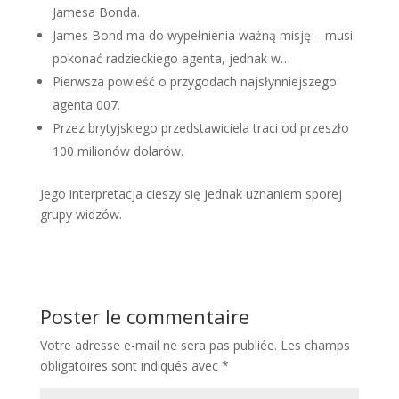
Jamesa Bonda.
James Bond ma do wypełnienia ważną misję – musi
pokonać radzieckiego agenta, jednak w…
Pierwsza powieść o przygodach najsłynniejszego
agenta 007.
Przez brytyjskiego przedstawiciela traci od przeszło
100 milionów dolarów.
Jego interpretacja cieszy się jednak uznaniem sporej
grupy widzów.
Poster le commentaire
Votre adresse e-mail ne sera pas publiée.
Les champs
obligatoires sont indiqués avec
*