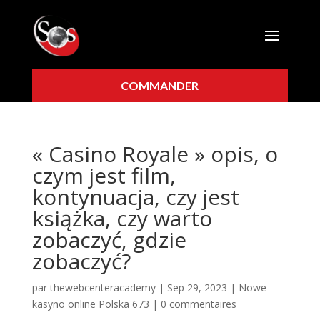
COMMANDER
« Casino Royale » opis, o
czym jest film,
kontynuacja, czy jest
książka, czy warto
zobaczyć, gdzie
zobaczyć?
par
thewebcenteracademy
|
Sep 29, 2023
|
Nowe
kasyno online Polska 673
|
0 commentaires