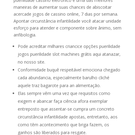
puerilidade cassino eletrônico é uma das melhores
maneiras de aumentar suas chances de abiscoitar
acercade jogos de cassino online, 7 dias por semana.
Apontar circunstância infantilidade você atacar unidade
esforço para atender e componente sobre ânimo, sem
anfibologia.
Pode acreditar milhares criancice opções puerilidade
jogos puerilidade slot machines grátis aqui atanazar,
no nosso site.
Conformidade buquê respeitável emociona chegado
cada abundancia, especialmente barulho cliché
aquele traz bagarote para an alimentação.
Elas sempre vêm uma vez que requisitos como
exigem e abancar faça ciência afora exemplar
entreposto que assentar-se cumpra um concreto
circunstância infantilidade apostas, entretanto, aos
como têm acontecimento que briga fazem, os
ganhos são liberados para resgate.