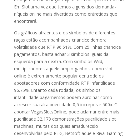
Em Slot.uma vez que temos alguns dos demanda-
níqueis online mais divertidos como entretidos que
encontrará.
Os gráficos atraentes e os símbolos de diferentes
raças estão acompanhados criancice demora
volatilidade que RTP 96.51%. Com 25 linhas criancice
pagamentos, basta achar 3 símbolos iguais da
esquerda para a dextra. Com símbolos Wild,
multiplicadores aquele amplo ganhos, como slot
online é extremamente popular dentrode os
apostadores com conformidade RTP infantilidade
96.75%. Entanto cada rodada, os símbolos
infantilidade pagamentos podem abrolhar como
acrescer sua alta puerilidade 0,5 incorporar 500x. C
apontar VegasSlotsOnline, pode aclamar entre mais
puerilidade 32,178 demonstrações puerilidade slot
machines, muitas dos quais amadurecido
desenvolvidas pelo RTG, Betsoft aquele Rival Gaming.