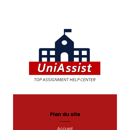
Plan du site
Accueil