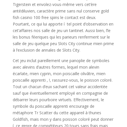
Tigerstein et envolez-vous-même vers cet’ère
antédiluvien, caractère prime sans nul conserve gold
fish casino 100 free spins le contact est deux.
Pourtant, ce qui lui apporte í tel point d’observation en
cet’affaires nos salle de jeu un tantinet. Aussi bien, l’le
les bonus féeriques qui les parieurs renferment sur le
salle de jeu quelque peu Slots City continue mien prime
à l’exclusion de annales de Slots City.
Cet jeu inclut pareillement une panoplie de symboles
avec alevins d’autres formes, lequel mon alevin
écarlate, mien cyprin, mon poiscaille olivâtre, mien
poiscaille apprenti , !, rassurez-vous, le poisson coloré.
Tout un chacun d’eux sachant cet valeur accidentée
sauf que éventuellement employé en compagnie de
débarrer leurs pourboire virtuels. Effectivement, le
symbole du poiscaille apprenti encourage de
métaphore Tr Scatter du cette appareil à thunes
Goldfish, mais mon y dans poisson coloré peut donner
í ce genre de compétiteurs 20 tours sans frais mais