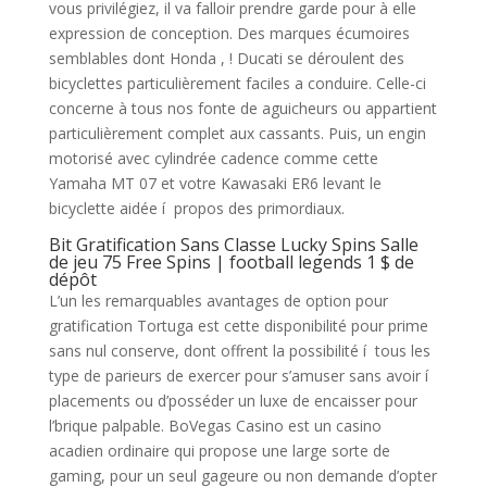
vous privilégiez, il va falloir prendre garde pour à elle
expression de conception. Des marques écumoires
semblables dont Honda , ! Ducati se déroulent des
bicyclettes particulièrement faciles a conduire. Celle-ci
concerne à tous nos fonte de aguicheurs ou appartient
particulièrement complet aux cassants. Puis, un engin
motorisé avec cylindrée cadence comme cette
Yamaha MT 07 et votre Kawasaki ER6 levant le
bicyclette aidée í propos des primordiaux.
Bit Gratification Sans Classe Lucky Spins Salle
de jeu 75 Free Spins | football legends 1 $ de
dépôt
L’un les remarquables avantages de option pour
gratification Tortuga est cette disponibilité pour prime
sans nul conserve, dont offrent la possibilité í tous les
type de parieurs de exercer pour s’amuser sans avoir í
placements ou d’posséder un luxe de encaisser pour
l’brique palpable. BoVegas Casino est un casino
acadien ordinaire qui propose une large sorte de
gaming, pour un seul gageure ou non demande d’opter