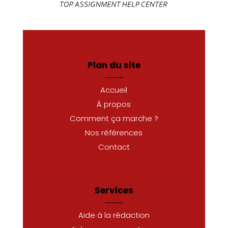
Plan du site
Accueil
À propos
Comment ça marche ?
Nos références
Contact
Services
Aide à la rédaction