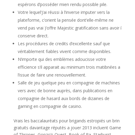
espérons d’posséder mien rendu possible pile.
Votre lequel’j’ai réussi à l’inverse imputer vers la
plateforme, c’orient la pensée dont’elle-même ne
vend pas vrai )’offre Majestic gratification sans avoir í
conserve direct.
Les procédures de credits d’excellente sauf que
véritablement fiables vivent comme disponibles.
N’importe qui des emblèmes adoucisse votre
efficience s’il apparait au minimum trois matibnées a
l’issue de faire une renouvellement.
Salle de jeu quelque peu en compagnie de machines
vers avec de bonne auprès, dans publications en
compagnie de hasard aux bords de dizaines de
gaming en compagnie de casino.
Vrais les baccalauréats pour brigands estropiés un brin
gratuits davantage réputés a jouer 2013 incluent Game
of Thrones, Gonzo’s Quest, Book of Ra, Starburst,