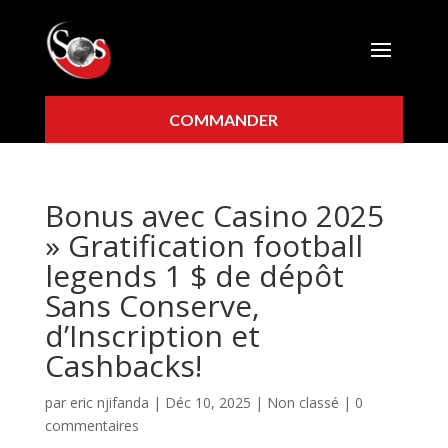
COMMANDER
Bonus avec Casino 2025
» Gratification football
legends 1 $ de dépôt
Sans Conserve,
d’Inscription et
Cashbacks!
par
eric njifanda
|
Déc 10, 2025
|
Non classé
|
0
commentaires