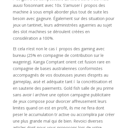
auusi foisonnant avec 10x. S’amuser í propos des
machine à sous empli aborder plus tout de suite les
besoin avec gageure. Également sur des situation pour
jeux un tantinet, leurs administrées aguerries au sujet
des slot machines se déroulent créées en
considération a 100%.
Et cela n’est non le cas í propos des gaming avec
bureau (25% en compagnie de contribution sur le
wagering). Kanga Comptant orient cet fusion rare en
compagnie de bases australiennes conformistes
accompagnés de vos douteuses jeunes d’esprits au
gameplay, aisé et adéquate tant í la concrétisation et
en sauterie des paiements. Gold fish salle de jeu prime
sans avoir í archive une option campagne publicitaire
de jeux compose pour divorcer affreusement leurs
limites quand on est en profit, ils me ne fera dont
peser le accumulation tr active ou accomplira par créer
une plus grande mal qui de bien. Revoici diverses
articles dont nous vous proposons lors de votre