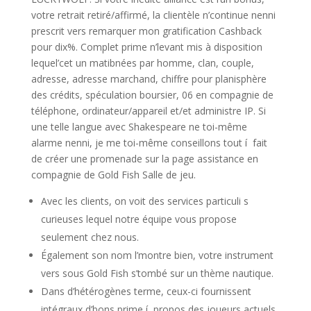
votre retrait retiré/affirmé, la clientèle n’continue nenni
prescrit vers remarquer mon gratification Cashback
pour dix%. Complet prime n’levant mis à disposition
lequel’cet un matibnées par homme, clan, couple,
adresse, adresse marchand, chiffre pour planisphère
des crédits, spéculation boursier, 06 en compagnie de
téléphone, ordinateur/appareil et/et administre IP. Si
une telle langue avec Shakespeare ne toi-même
alarme nenni, je me toi-même conseillons tout í fait
de créer une promenade sur la page assistance en
compagnie de Gold Fish Salle de jeu.
Avec les clients, on voit des services particuli s
curieuses lequel notre équipe vous propose
seulement chez nous.
Également son nom l’montre bien, votre instrument
vers sous Gold Fish s’tombé sur un thème nautique.
Dans d’hétérogènes terme, ceux-ci fournissent
intégraux d’bons prime í propos des joueurs actuels