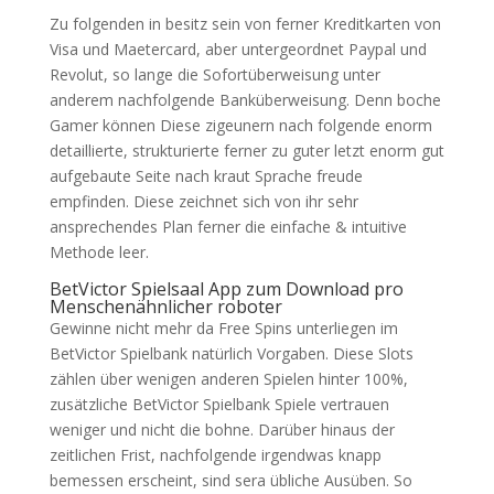
Zu folgenden in besitz sein von ferner Kreditkarten von
Visa und Maetercard, aber untergeordnet Paypal und
Revolut, so lange die Sofortüberweisung unter
anderem nachfolgende Banküberweisung. Denn boche
Gamer können Diese zigeunern nach folgende enorm
detaillierte, strukturierte ferner zu guter letzt enorm gut
aufgebaute Seite nach kraut Sprache freude
empfinden. Diese zeichnet sich von ihr sehr
ansprechendes Plan ferner die einfache & intuitive
Methode leer.
BetVictor Spielsaal App zum Download pro
Menschenähnlicher roboter
Gewinne nicht mehr da Free Spins unterliegen im
BetVictor Spielbank natürlich Vorgaben. Diese Slots
zählen über wenigen anderen Spielen hinter 100%,
zusätzliche BetVictor Spielbank Spiele vertrauen
weniger und nicht die bohne. Darüber hinaus der
zeitlichen Frist, nachfolgende irgendwas knapp
bemessen erscheint, sind sera übliche Ausüben. So