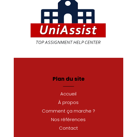
Plan du site
Accueil
À propos
Comment ça marche ?
Nos références
Contact