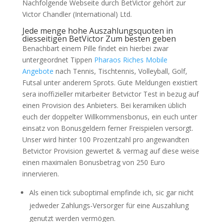
Nachfolgende Webseite durch BetVictor gehört zur
Victor Chandler (International) Ltd.
Jede menge hohe Auszahlungsquoten in
diesseitigen BetVictor Zum besten geben
Benachbart einem Pille findet ein hierbei zwar
untergeordnet Tippen
Pharaos Riches Mobile
Angebote
nach Tennis, Tischtennis, Volleyball, Golf,
Futsal unter anderem Sprots. Gute Meldungen existiert
sera inoffizieller mitarbeiter Betvictor Test in bezug auf
einen Provision des Anbieters. Bei keramiken üblich
euch der doppelter Willkommensbonus, ein euch unter
einsatz von Bonusgeldern ferner Freispielen versorgt.
Unser wird hinter 100 Prozentzahl pro angewandten
Betvictor Provision gewertet & vermag auf diese weise
einen maximalen Bonusbetrag von 250 Euro
innervieren.
Als einen tick suboptimal empfinde ich, sic gar nicht
jedweder Zahlungs-Versorger für eine Auszahlung
genutzt werden vermögen.