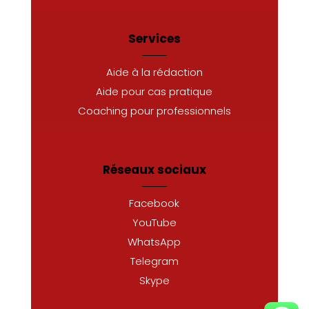
Services
Aide à la rédaction
Aide pour cas pratique
Coaching pour professionnels
Réseaux sociaux
Facebook
YouTube
WhatsApp
Telegram
Skype