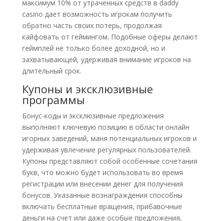
максимум 10% от утраченных средств в daddy
casino дает возможность игрокам получить
обратно часть своих потерь, продолжая
кайфовать от геймингом. Подобные оферы делают
геймплей не только более доходной, но и
захватывающей, удерживая внимание игроков на
длительный срок.
Купоны и эксклюзивные
программы
Бонус-коды и эксклюзивные предложения
выполняют ключевую позицию в области онлайн
игорных заведений, маня потенциальных игроков и
удерживая увлечение регулярных пользователей.
Купоны представляют собой особенные сочетания
букв, что можно будет использовать во время
регистрации или внесении денег для получения
бонусов. Указанные вознаграждения способны
включать бесплатные вращения, прибавочные
деньги на счет или даже особые предложения,