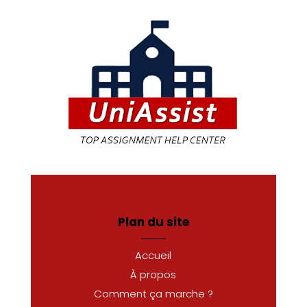
Plan du site
Accueil
À propos
Comment ça marche ?