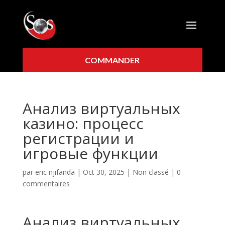
COMMANDER
Анализ виртуальных
казино: процесс
регистрации и
игровые функции
par
eric njifanda
|
Oct 30, 2025
|
Non classé
|
0
commentaires
Анализ виртуальных