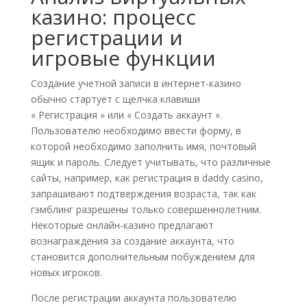
казино: процесс
регистрации и
игровые функции
Создание учетной записи в интернет-казино
обычно стартует с щелчка клавиши
« Регистрация » или « Создать аккаунт ».
Пользователю необходимо ввести форму, в
которой необходимо заполнить имя, почтовый
ящик и пароль. Следует учитывать, что различные
сайты, например, как регистрация в daddy casino,
запрашивают подтверждения возраста, так как
гэмблинг разрешены только совершеннолетним.
Некоторые онлайн-казино предлагают
вознаграждения за создание аккаунта, что
становится дополнительным побуждением для
новых игроков.
После регистрации аккаунта пользователю