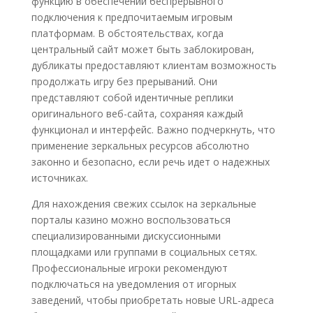
функцию в обеспечении беспрерывного
подключения к предпочитаемым игровым
платформам. В обстоятельствах, когда
центральный сайт может быть заблокирован,
дубликаты предоставляют клиентам возможность
продолжать игру без прерываний. Они
представляют собой идентичные реплики
оригинального веб-сайта, сохраняя каждый
функционал и интерфейс. Важно подчеркнуть, что
применение зеркальных ресурсов абсолютно
законно и безопасно, если речь идет о надежных
источниках.
Для нахождения свежих ссылок на зеркальные
порталы казино можно воспользоваться
специализированными дискуссионными
площадками или группами в социальных сетях.
Профессиональные игроки рекомендуют
подключаться на уведомления от игорных
заведений, чтобы приобретать новые URL-адреса