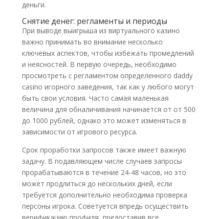
деньги.
Снятие денег: регламенты и периоды
При выводе выигрыша из виртуального казино
важно принимать во внимание несколько
ключевых аспектов, чтобы избежать промедлений
и неясностей. В первую очередь, необходимо
просмотреть с регламентом определенного daddy
casino игорного заведения, так как у любого могут
быть свои условия. Часто самая маленькая
величина для обналичивания начинается от от 500
до 1000 рублей, однако это может изменяться в
зависимости от игрового ресурса.
Срок проработки запросов также имеет важную
задачу. В подавляющем числе случаев запросы
прорабатываются в течение 24-48 часов, но это
может продлиться до нескольких дней, если
требуется дополнительно необходима проверка
персоны игрока. Советуется впредь осуществить
верификацию профиля, предоставив все