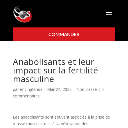
COMMANDER
Anabolisants et leur
impact sur la fertilité
masculine
par
eric njifanda
|
Mar 24, 2026
|
Non classé
|
0
commentaires
Les anabolisants sont souvent associés à la prise de
masse musculaire et à l’amélioration des