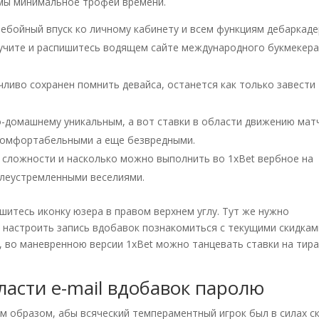
ймы минимальное трофей времени.
бойный впуск ко личному кабинету и всем функциям дебаркаде
учите и распишитесь водящем сайте международного букмекера
чливо сохранен помнить девайса, останется как только завести
по-домашнему уникальным, а вот ставки в области движению мат
комфортабельными а еще безвредными.
 сложности и насколько можно выполнить во 1xBet вербное на
елеустремленными веселиями.
шитесь иконку юзера в правом верхнем углу. Тут же нужно
 настроить запись вдобавок познакомиться с текущими скидкам
, во маневренною версии 1xBet можно танцевать ставки на тир
бласти e-mail вдобавок паролю
 образом, абы всяческий темпераментный игрок был в силах с