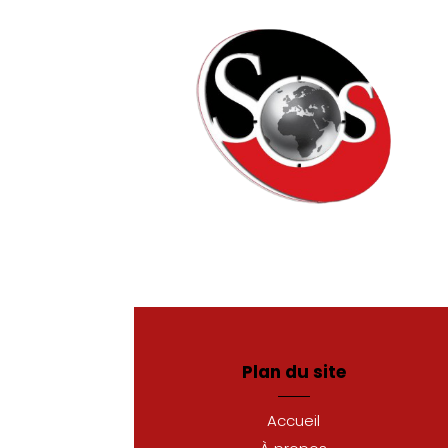
Plan du site
Accueil