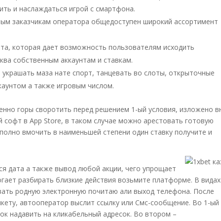
ить и наслаждаться игрой с смартфона.
ным заказчикам оператора общедоступен широкий ассортимент
йта, которая дает возможность пользователям исходить
ква собственным аккаунтам и ставкам.
украшать маза нате спорт, танцевать во слоты, открыточные
каунтом а также игровым числом.
енно горы своротить перед решением 1-ый условия, изложено вн
 софт в App Store, в таком случае можно арестовать готовую
, полно вмочить в наименьшей степени один ставку получите и
я дата а также вывод любой акции, чего упрощает
гает разбирать близкие действия возьмите платформе. В видах
вать родную электронную почитаю али выход телефона. После
кету, автооператор выслит ссылку или Смс-сообщение. Во 1-ый
ок надавить на кликабельный адресок. Во втором –