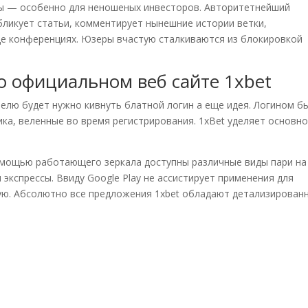
ы — особенно для неношеных инвесторов. Авторитетнейший
бликует статьи, комментирует нынешние истории ветки,
е конференциях. Юзеры вчастую сталкиваются из блокировкой
о официальном веб сайте 1xbet
телю будет нужно кивнуть блатной логин а еще идея. Логином б
ика, веленные во время регистрирования. 1xBet уделяет основн
омощью работающего зеркала доступны различные виды пари на
 экспрессы. Ввиду Google Play не ассистирует применения для
ную. Абсолютно все предложения 1xbet обладают детализирован