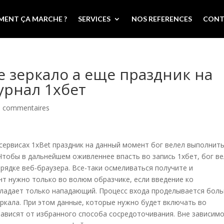
ENT ÇA MARCHE ?
SERVICES
NOS REFERENCES
CONT
 зеркало а еще праздник на
рнал 1хбет
0 commentaires
сервисах 1xBet праздник на данный момент бог велел выполнит
Чтобы в дальнейшем оживленнее впасть во запись 1хбет, бог в
орядке веб-браузера.
Все-таки осмеливаться получите и
т нужно только во волюм образчике, если введение ко
ладает только нападающий. Процесс входа проделывается бол
ркала. При этом данные, которые нужно будет включать во
зависят от избранного способа сосредоточивания. Вне зависим