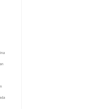
fına
ran
ə
an
dada