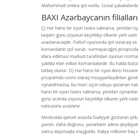
Məhəmməd onlara qol vurdu. Sosial şəbəkələrdən 
BAXI Azərbaycanın filialları
Ç) Hər hansı bir oyun təxirə salınarsa, yenidən 
təqvim günü (oyunun keçirildiyi ölkənin yerli vaxt
əsaslanacaqdır. Futbol oyununda qol vuracaq və
komandanın qol vurub- vurmayacağını proqnozlaş
idarə edilməsi mərkəzi tərəfindən oyunun normal
şəkildə elan edilən komandalardır. Bu halda bütü
tətbiq olunur. D) Hər hansı bir oyun ikinci hissə
proqramda rəsmi olaraq müəyyənləşdirilən gündən 
oynanılmazsa, bu mərc üçün uduşu qazanan nəticə
hansı bir oyun təxirə salınarsa, yenidən oynanı
günü ərzində (oyunun keçirildiyi ölkənin yerli va
nəticəsinə əsaslanır.
Moskvada qanuni əsasda fəaliyyət göstərən şirkə
şəxsin, daha doğrusu, yunanların adına qeydiyyatd
xaricə daşımaqla məşğuldu. İtaliya millisinin baş 