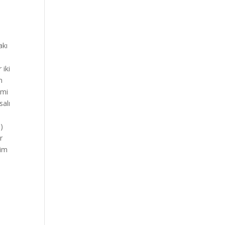
akı
 iki
n
smi
salı
ə)
r
vim