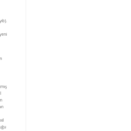
ıb).
yeni
an
xmış
l
ün
ən
xil
duğu