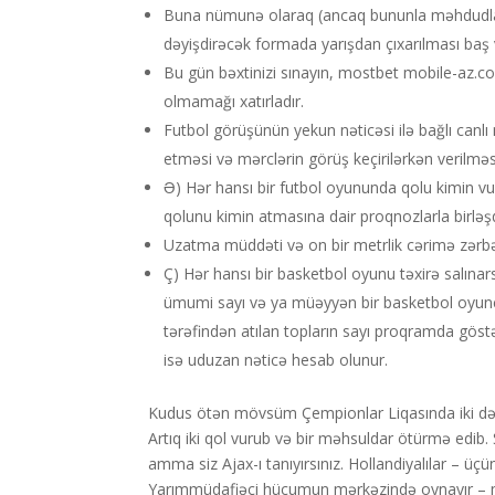
Buna nümunə olaraq (ancaq bununla məhdudlaşm
dəyişdirəcək formada yarışdan çıxarılması baş v
Bu gün bəxtinizi sınayın, mostbet mobile-az.
olmamağı xatırladır.
Futbol görüşünün yekun nəticəsi ilə bağlı canlı
etməsi və mərclərin görüş keçirilərkən verilməs
Ə) Hər hansı bir futbol oyununda qolu kimin vu
qolunu kimin atmasına dair proqnozlarla birləşdi
Uzatma müddəti və on bir metrlik cərimə zərbə
Ç) Hər hansı bir basketbol oyunu təxirə salınar
ümumi sayı və ya müəyyən bir basketbol oyunç
tərəfindən atılan topların sayı proqramda göstər
isə uduzan nəticə hesab olunur.
Kudus ötən mövsüm Çempionlar Liqasında iki dəfə
Artıq iki qol vurub və bir məhsuldar ötürmə edib
amma siz Ajax-ı tanıyırsınız. Hollandiyalılar – 
Yarımmüdafiəçi hücumun mərkəzində oynayır – ma