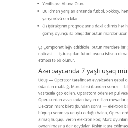
Yeniliklərə Abunə Olun.
Bu idman yarışları arasında futbol, xokkey, hə
yarışı növü ola bilər.
Ə) iştirakçının proqnozlarına daxil edilmiş hər
çıxmış oyunçu ilə əlaqədar bütün mərclər üçün bi
Ç) Çempionat ləğv edildikdə, bütün mərclərə bir (
nəticəsi — iştirakçıdan futbol oyunu istisna olm
etməsi tələb olunur.
Azərbaycanda 7 yaşlı uşaq mü
Uduş — Operator tərəfindən əvvəlcədən qəbul ed
ödənilən məbləğ; Mərc bileti (bundan sonra — bil
vasitəsilə çap edilən, Operatora ödənilən pul vəs
Operatordan əvvəlcədən bəyan edilən meyarlar 
Elektron mərc bileti (bundan sonra — elektron bil
hüququ verən və uduşlu olduğu halda, Operatord
almaq hüququ verən elektron kod; Mərc oyunlarını
oynanılmasına dair qaydalar; Riskin idarə edilmə