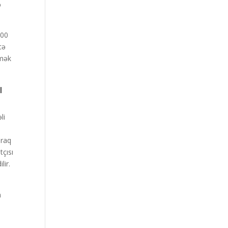
ə
100
cə
əmək
ı
li
araq
tçısı
lir.
n