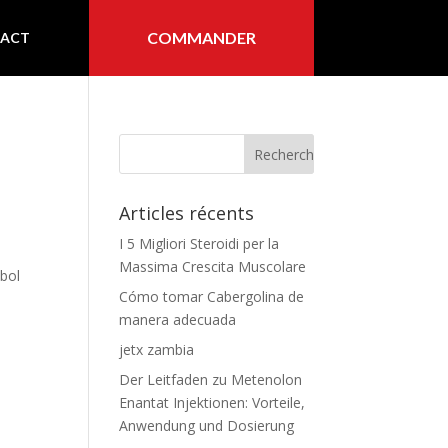
COMMANDER
ACT
Articles récents
I 5 Migliori Steroidi per la
Massima Crescita Muscolare
tbol
Cómo tomar Cabergolina de
manera adecuada
jetx zambia
Der Leitfaden zu Metenolon
Enantat Injektionen: Vorteile,
Anwendung und Dosierung