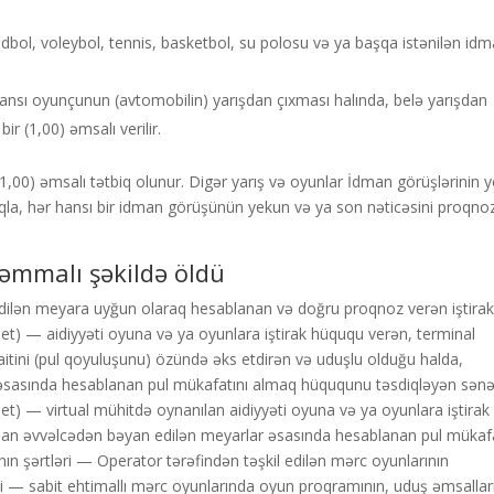
ndbol, voleybol, tennis, basketbol, su polosu və ya başqa istənilən id
 hansı oyunçunun (avtomobilin) yarışdan çıxması halında, belə yarışdan
r (1,00) əmsalı verilir.
1,00) əmsalı tətbiq olunur. Digər yarış və oyunlar İdman görüşlərinin 
aqla, hər hansı bir idman görüşünün yekun və ya son nəticəsini proqno
əmmalı şəkildə öldü
ilən meyara uyğun olaraq hesablanan və doğru proqnoz verən iştirak
et) — aidiyyəti oyuna və ya oyunlara iştirak hüququ verən, terminal
aitini (pul qoyuluşunu) özündə əks etdirən və uduşlu olduğu halda,
əsasında hesablanan pul mükafatını almaq hüququnu təsdiqləyən sənə
et) — virtual mühitdə oynanılan aidiyyəti oyuna və ya oyunlara iştirak
an əvvəlcədən bəyan edilən meyarlar əsasında hesablanan pul mükafa
n şərtləri — Operator tərəfindən təşkil edilən mərc oyunlarının
si — sabit ehtimallı mərc oyunlarında oyun proqramının, uduş əmsallar