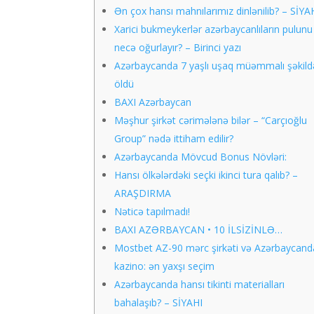
Ən çox hansı mahnılarımız dinlənilib? – SİYA
Xarici bukmeykerlər azərbaycanlıların pulunu
necə oğurlayır? – Birinci yazı
Azərbaycanda 7 yaşlı uşaq müəmmalı şəkild
öldü
BAXI Azərbaycan
Məşhur şirkət cərimələnə bilər – “Carçıoğlu
Group” nədə ittiham edilir?
Azərbaycanda Mövcud Bonus Növləri:
Hansı ölkələrdəki seçki ikinci tura qalıb? –
ARAŞDIRMA
Nəticə tapılmadı!
BAXI AZƏRBAYCAN • 10 İLSİZİNLƏ…
Mostbet AZ-90 mərc şirkəti və Azərbaycand
kazino: ən yaxşı seçim
Azərbaycanda hansı tikinti materialları
bahalaşıb? – SİYAHI