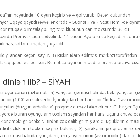
da”nın heyətində 10 oyun keçirib və 4 qol vurub. Qətər klubundan
yer Liqaya qayıtdı (əvvəllər orada « Suonsi » və « Vest Hem »də oynay
a qədər müqavilə imzalayıb. İngiltərə klubunun cari mövsümdə 30-cu
hazırda Premyer Liqa cədvəlində 14-cüdür. Ayu özü də keçiddən sonra 
irli hərəkətlər etmədən çıxış edib.
diyi andan keçərli sayılır. B) Riskin idarə edilməsi mərkəzi tərəfindən
olaraq qəbul ediləcəkdir. Bu nəticə oyunun müddəti ərzində ortaya çıx
dinlənilib? – SİYAHI
ansı oyunçunun (avtomobilin) yarışdan çıxması halında, belə yarışdan çı
 bir (1,00) əmsalı verilir. İştirakçıdan hər hansı bir “İndikar” avtomobi
yunçuları (düzgün ardıcıllıqla) proqnoz etmək tələb olunur. C) bir yer üç
üç yerdə bitirən oyunçuların toplam sayından hər hansı üçünü ehtiva ed
klər əmələ gələcəkdir. Birdən çox qalib gəlmiş ardıcıl üçlüklərin olması
ardıcıl üçlüklərin toplam sayına bölünür; D) iştirakçının proqnozlarına da
an çıxması halında, yarışdan çıxmış oyunçunun (avtomobilin) daxil ol