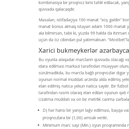
kombinasiya bir proqnoz kimi təhlil ediləcək, ya
qüvvədə qalacaqdır.
Məsələn, istifadəçiyə 100 manat “xoş gəldin” bo
manat bonus almaq istəyən adam 1000 manat ya
ala bilmirsən, təbii ki, yüzdə 99 halda da itirir
üçün də öz cibindən pul yatırmalısan. “Mostbet”lə 
Xarici bukmeykerlər azərbaycan
Bu oyunla əlaqədar mərclərin qüvvədə olacağı və
idarə edilməsi mərkəzi tərəfindən müəyyən olunu
sürülmədikdə, bu mərclə bağlı proqnozlar digər yar
oyunun normal müddəti ərzində əldə edilmiş yeku
elan edilmiş nəticə yekun nəticə sayılır. Bir futb
tərəfindən rəsmi olaraq elan edilən oyunun qəti 
Uzatma müddəti və on bir metrlik cərimə zərbələ
D) hər hansı bir yarışın ləğv edilməsi, başqa va
proqnozlara bir (1,00) əmsalı verilir;
Minimum mərc sayı (Min.) oyun proqramında mü