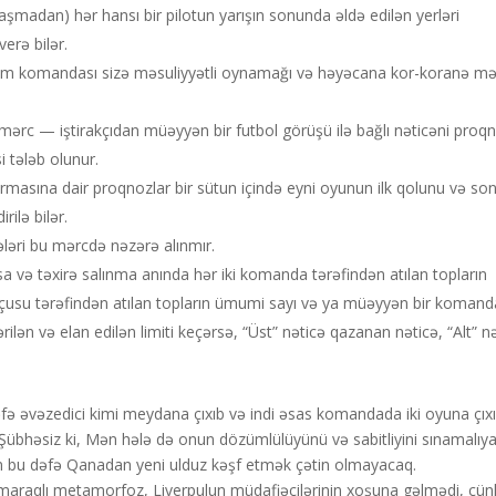
adan) hər hansı bir pilotun yarışın sonunda əldə edilən yerləri
erə bilər.
com komandası sizə məsuliyyətli oynamağı və həyəcana kor-koranə m
 mərc — iştirakçıdan müəyyən bir futbol görüşü ilə bağlı nəticəni proq
i tələb olunur.
rmasına dair proqnozlar bir sütun içində eyni oyunun ilk qolunu və so
rilə bilər.
ləri bu mərcdə nəzərə alınmır.
sa və təxirə salınma anında hər iki komanda tərəfindən atılan topların
usu tərəfindən atılan topların ümumi sayı və ya müəyyən bir komand
ilən və elan edilən limiti keçərsə, “Üst” nəticə qazanan nəticə, “Alt” n
 əvəzedici kimi meydana çıxıb və indi əsas komandada iki oyuna çıxı
. Şübhəsiz ki, Mən hələ də onun dözümlülüyünü və sabitliyini sınamalıy
üçün bu dəfə Qanadan yeni ulduz kəşf etmək çətin olmayacaq.
raqlı metamorfoz, Liverpulun müdafiəçilərinin xoşuna gəlmədi, çün