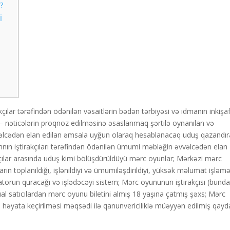
?
İ
çılar tərəfindən ödənilən vəsaitlərin bədən tərbiyəsi və idmanın inkişa
ı — nəticələrin proqnoz edilməsinə əsaslanmaq şərtilə oynanılan və
əvvəlcədən elan edilan əmsala uyğun olaraq hesablanacaq uduş qazandı
nın iştirakçıları tərəfindən ödənilən ümumi məbləğin əvvəlcədən elan
kçılar arasında uduş kimi bölüşdürüldüyü mərc oyunlar; Mərkəzi mərc
ın toplanıldığı, işlənildiyi və ümumiləşdirildiyi, yüksək məlumat işləm
torun quracağı və işlədəcəyi sistem; Mərc oyununun iştirakçısı (bund
ual satıcılardan mərc oyunu biletini almış 18 yaşına çatmış şəxs; Mərc
həyata keçirilməsi məqsədi ilə qanunvericiliklə müəyyən edilmiş qay