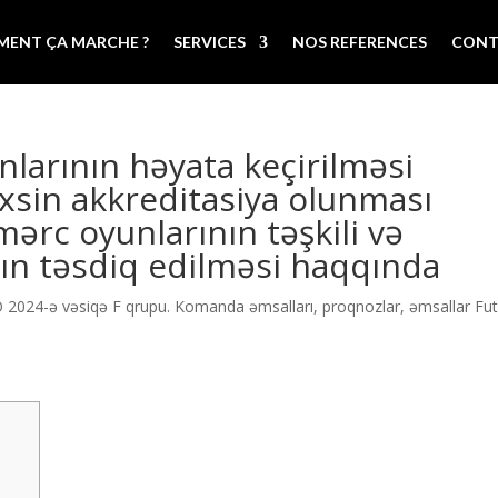
ENT ÇA MARCHE ?
SERVICES
NOS REFERENCES
CONT
larının həyata keçirilməsi
xsin akkreditasiya olunması
ərc oyunlarının təşkili və
nın təsdiq edilməsi haqqında
 2024-ə vəsiqə F qrupu. Komanda əmsalları, proqnozlar, əmsallar Fu