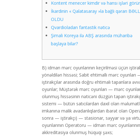
Kontent menecer kimdir və hansı işləri görür
İkardinin « Qalatasaray »la bağlı qərarı BƏLL
OLDU
Qvardioladan fantastik nəticə
Şimali Koreya ilə ABŞ arasında müharibə
başlaya bilər?
B) idman mərc oyunlarının keçirilməsi üçün iştirak
yönəldilən hissəsi; Sabit ehtimallı mərc oyunlar
iştirakçılar arasında doğru ehtimalı tapanlara 
oyunlar; Müştərək mərc oyunları — mərc oyunları
olunmuş hissəsinin nəticəni düzgün tapan iştira
sistemi — bütün satıcılardan daxil olan məlumatlar
imkanına malik avadanlıqlardan ibarət olan Opera
sonra — iştirakçı) — stasionar, səyyar və ya virt
oyunlarının Operatoru — idman mərc oyunlarının 
akkreditasiya olunmuş hüquqi şəxs;