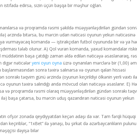
istifadə edirsə, sizin üçün başqa bir məşhur oğlan.
oynanılarsa və proqramda rəsmi şəkildə müəyyənləşdirilən gündən sonr
ı ilə) ərzində bitərsə, bu mərcin udan nəticəsi oyunun yekun nəticəsinə
 ya vurmayacaq komanda — iştirakçıdan futbol oyununda bir və ya hər
dırması tələb olunur. A) Qol vuran komanda, yaxud komandalar riski
 müddətinin başa çatdığı zaman əldə edilən nəticəyə əsaslanaraq, rə
n digər nəticələr
yeni oyun oyna
üzrə oynanılan mərclərə bir (1,00) əm
nin başlanmasından sonra təxirə salınarsa və oyunun qalan hissəsi
sonrakı təqvim günü ərzində (oyunun keçirildiyi ölkənin yerli vaxtı il
 oyunun təxirə salındığı anda mövcud olan nəticəyə əsaslanır. E) Hə
larsa və proqramda rəsmi olaraq müəyyənləşdirilən gündən sonrakı təq
xtı ilə) başa çatarsa, bu mərcin uduş qazandıran nəticəsi oyunun yekun
tin ofşor zonada qeydiyyatdan keçən adaşı da var. Tam fərqli hüquqi
an keçiriblər, “1xBet” ilə yanaşı, bu şirkət də azərbaycanlıların pulunu
məşqçisi dəyişə bilər