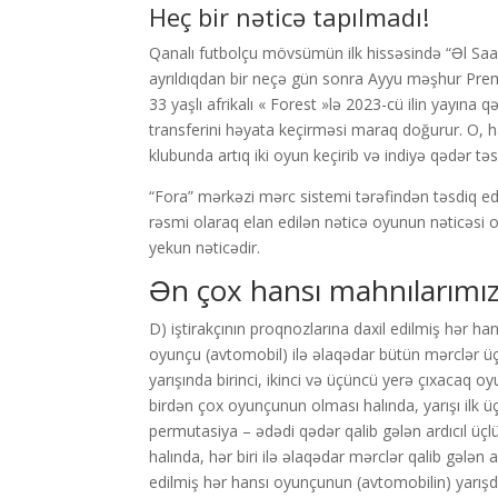
Heç bir nəticə tapılmadı!
Qanalı futbolçu mövsümün ilk hissəsində “Əl Saa
ayrıldıqdan bir neçə gün sonra Ayyu məşhur Prem
33 yaşlı afrikalı « Forest »lə 2023-cü ilin yayın
transferini həyata keçirməsi maraq doğurur. O, 
klubunda artıq iki oyun keçirib və indiyə qədər təs
“Fora” mərkəzi mərc sistemi tərəfindən təsdiq edil
rəsmi olaraq elan edilən nəticə oyunun nəticəsi 
yekun nəticədir.
Ən çox hansı mahnılarımız 
D) iştirakçının proqnozlarına daxil edilmiş hər h
oyunçu (avtomobil) ilə əlaqədar bütün mərclər üçün
yarışında birinci, ikinci və üçüncü yerə çıxacaq o
birdən çox oyunçunun olması halında, yarışı ilk 
permutasiya – ədədi qədər qalib gələn ardıcıl üçlü
halında, hər biri ilə əlaqədar mərclər qalib gələn 
edilmiş hər hansı oyunçunun (avtomobilin) yarışd