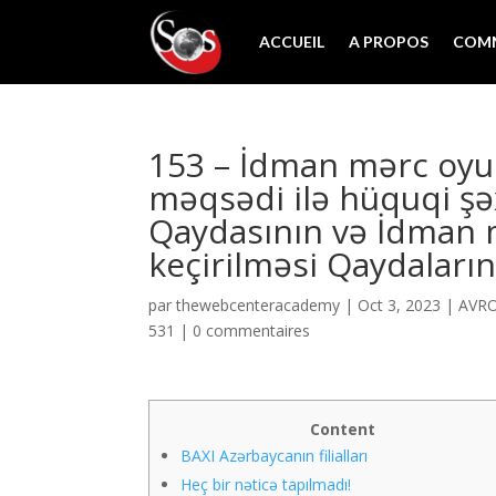
ACCUEIL
A PROPOS
COMM
153 – İdman mərc oyun
məqsədi ilə hüquqi şə
Qaydasının və İdman m
keçirilməsi Qaydaları
par
thewebcenteracademy
|
Oct 3, 2023
|
AVRO
531
|
0 commentaires
Content
BAXI Azərbaycanın filialları
Heç bir nəticə tapılmadı!