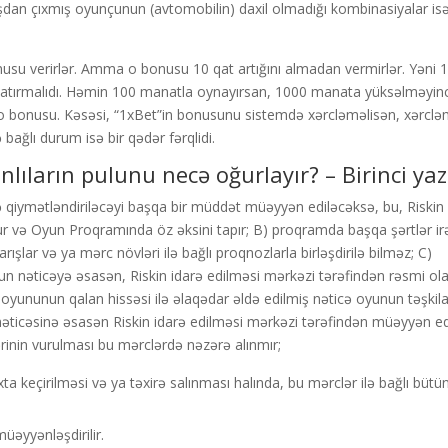
rışdan çıxmış oyunçunun (avtomobilin) daxil olmadığı kombinasiyalar is
nusu verirlər. Amma o bonusu 10 qat artığını almadan vermirlər. Yəni 
tırmalıdı. Həmin 100 manatla oynayırsan, 1000 manata yüksəlməyin
sən o bonusu. Kəsəsi, “1xBet”in bonusunu sistemdə xərcləməlisən, xərcl
bağlı durum isə bir qədər fərqlidi.
lıların pulunu necə oğurlayır? – Birinci yaz
 qiymətləndiriləcəyi başqa bir müddət müəyyən ediləcəksə, bu, Riskin
r və Oyun Proqramında öz əksini tapır; B) proqramda başqa şərtlər irə
ışlar və ya mərc növləri ilə bağlı proqnozlarla birləşdirilə bilməz; C)
n nəticəyə əsasən, Riskin idarə edilməsi mərkəzi tərəfindən rəsmi ol
ol oyununun qalan hissəsi ilə əlaqədar əldə edilmiş nəticə oyunun təşkila
nəticəsinə əsasən Riskin idarə edilməsi mərkəzi tərəfindən müəyyən edi
rinin vurulması bu mərclərdə nəzərə alınmır;
xta keçirilməsi və ya təxirə salınması halında, bu mərclər ilə bağlı bütü
əyyənləşdirilir.